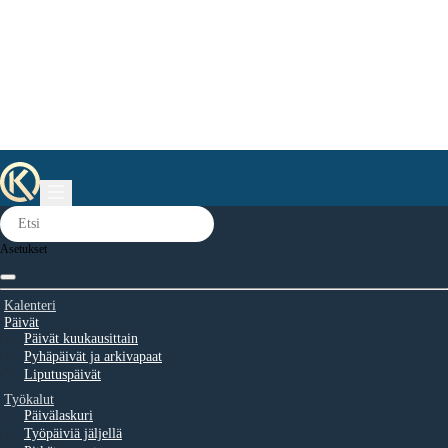
Asetukset
Kalenteri
Päivät
Päivät kuukausittain
Pyhäpäivät ja arkivapaat
Liputuspäivät
Työkalut
Päivälaskuri
Työpäiviä jäljellä