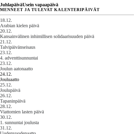
Juhlapäivä
Usein vapaapäivä
MENNEET JA TULEVAT KALENTERIPÄIVÄT
18.12.
Arabian kielen päivä
20.12.
Kansainvälinen inhimillisen solidaarisuuden päivä
21.12.
Talvipäivänseisaus
23.12.
4. adventtisunnuntai
23.12.
Joulun aatonaatto
24.12.
Jouluaatto
25.12.
Joulupäivä
26.12.
Tapaninpäivä
28.12.
Viattomien lasten päivä
30.12.
1. sunnuntai joulusta
31.12.
Uudenvuodenaatto