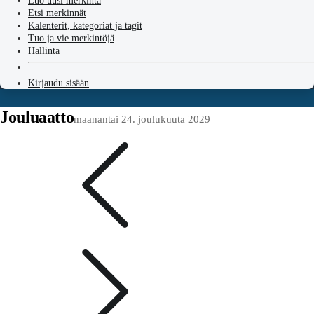
Luo uusi merkintä
Etsi merkinnät
Kalenterit, kategoriat ja tagit
Tuo ja vie merkintöjä
Hallinta
Kirjaudu sisään
Jouluaatto
maanantai 24. joulukuuta 2029