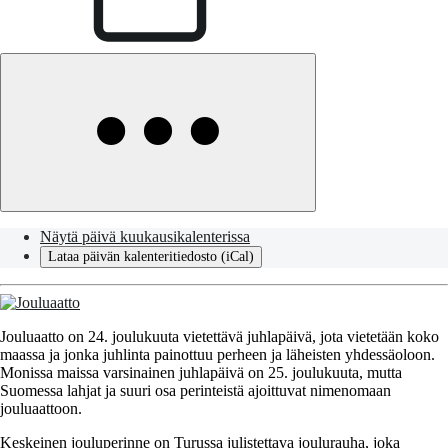
Näytä päivä kuukausikalenterissa
Lataa päivän kalenteritiedosto (iCal)
Jouluaatto on 24. joulukuuta vietettävä juhlapäivä, jota vietetään koko
maassa ja jonka juhlinta painottuu perheen ja läheisten yhdessäoloon.
Monissa maissa varsinainen juhlapäivä on 25. joulukuuta, mutta
Suomessa lahjat ja suuri osa perinteistä ajoittuvat nimenomaan
jouluaattoon.
Keskeinen jouluperinne on Turussa julistettava joulurauha, joka