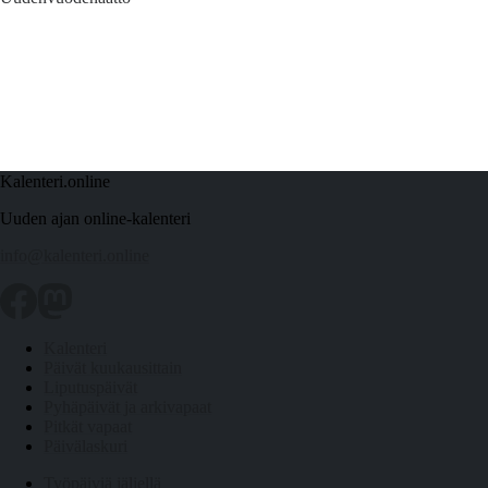
Kalenteri.online
Uuden ajan online-kalenteri
info@kalenteri.online
Kalenteri
Päivät kuukausittain
Liputuspäivät
Pyhäpäivät ja arkivapaat
Pitkät vapaat
Päivälaskuri
Työpäiviä jäljellä