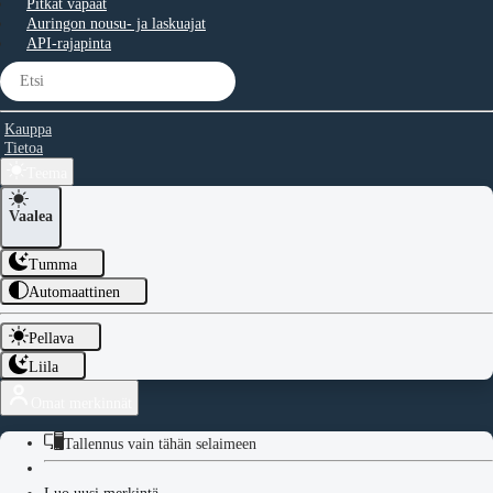
Pitkät vapaat
Auringon nousu- ja laskuajat
API-rajapinta
Kauppa
Tietoa
Teema
Vaalea
Tumma
Automaattinen
Pellava
Liila
Omat merkinnät
Tallennus vain tähän selaimeen