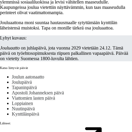
ylemmissä sosiaaliluokissa ja levisi vähitellen maaseudulle.
Kaupungeissa joulua vietettiin näyttävämmin, kun taas maaseudulla
perinteet olivat vaatimattomampia.
Jouluaattona moni suuntaa hautausmaalle sytyttämään kynttilän
läheistensä muistoksi. Tapa on monille tärkeä osa jouluaattoa.
Lyhyt kuvaus:
Jouluaatto
on juhlapäivä, jota vuonna 2029 vietetään 24.12. Tämä
päivä on työehtosopimuksesta riipuen palkallinen vapaapäivä. Päivää
on vietetty Suomessa 1800-luvulta lähtien.
Katso liittyvät päivät
Joulun aatonaatto
Joulupäivä
Tapaninpäivä
Apostoli Johanneksen päivä
Viattomien lasten päivä
Loppiainen
Nuutinpäivä
Kynttilänpäivä
Lähteet: