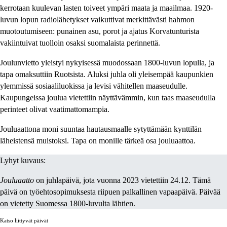
kerrotaan kuulevan lasten toiveet ympäri maata ja maailmaa. 1920-
luvun lopun radiolähetykset vaikuttivat merkittävästi hahmon
muotoutumiseen: punainen asu, porot ja ajatus Korvatunturista
vakiintuivat tuolloin osaksi suomalaista perinnettä.
Joulunvietto yleistyi nykyisessä muodossaan 1800-luvun lopulla, ja
tapa omaksuttiin Ruotsista. Aluksi juhla oli yleisempää kaupunkien
ylemmissä sosiaaliluokissa ja levisi vähitellen maaseudulle.
Kaupungeissa joulua vietettiin näyttävämmin, kun taas maaseudulla
perinteet olivat vaatimattomampia.
Jouluaattona moni suuntaa hautausmaalle sytyttämään kynttilän
läheistensä muistoksi. Tapa on monille tärkeä osa jouluaattoa.
Lyhyt kuvaus:
Jouluaatto
on juhlapäivä, jota vuonna 2023 vietettiin 24.12. Tämä
päivä on työehtosopimuksesta riipuen palkallinen vapaapäivä. Päivää
on vietetty Suomessa 1800-luvulta lähtien.
Katso liittyvät päivät