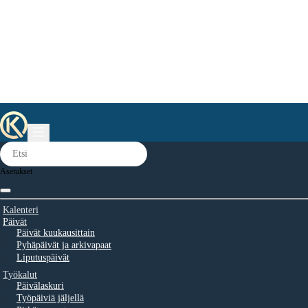
Asetukset
Kalenteri
Päivät
Päivät kuukausittain
Pyhäpäivät ja arkivapaat
Liputuspäivät
Työkalut
Päivälaskuri
Työpäiviä jäljellä