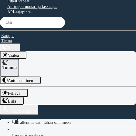
Pitkät vapaat
Auringon nousu- ja laskuajat
API-rajapinta
Kauppa
Tietoa
Teema
Vaalea
Tumma
Automaattinen
Pellava
Liila
Omat merkinnät
Tallennus vain tähän selaimeen