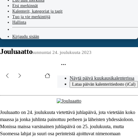
Luo uusi merkintä
Etsi merkinnät
Kalenterit, kategoriat ja tagit
Tuo ja vie merkintöjä
Hallinta
Kirjaudu sisään
Jouluaatto
sunnuntai 24. joulukuuta 2023
Näytä päivä kuukausikalenterissa
Lataa päivän kalenteritiedosto (iCal)
Jouluaatto on 24. joulukuuta vietettävä juhlapäivä, jota vietetään koko
maassa ja jonka juhlinta painottuu perheen ja läheisten yhdessäoloon.
Monissa maissa varsinainen juhlapäivä on 25. joulukuuta, mutta
Suomessa lahjat ja suuri osa perinteistä ajoittuvat nimenomaan