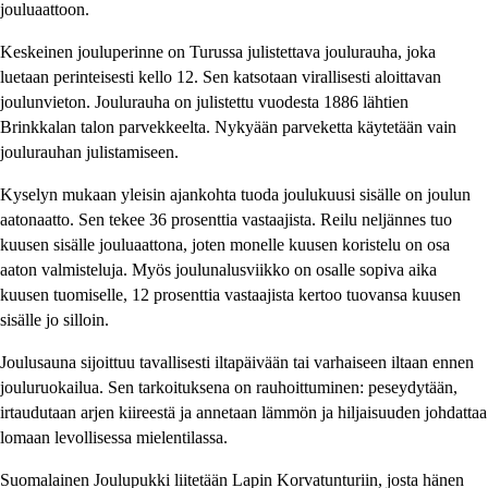
jouluaattoon.
Keskeinen jouluperinne on Turussa julistettava joulurauha, joka
luetaan perinteisesti kello 12. Sen katsotaan virallisesti aloittavan
joulunvieton. Joulurauha on julistettu vuodesta 1886 lähtien
Brinkkalan talon parvekkeelta. Nykyään parveketta käytetään vain
joulurauhan julistamiseen.
Kyselyn mukaan yleisin ajankohta tuoda joulukuusi sisälle on joulun
aatonaatto. Sen tekee 36 prosenttia vastaajista. Reilu neljännes tuo
kuusen sisälle jouluaattona, joten monelle kuusen koristelu on osa
aaton valmisteluja. Myös joulunalusviikko on osalle sopiva aika
kuusen tuomiselle, 12 prosenttia vastaajista kertoo tuovansa kuusen
sisälle jo silloin.
Joulusauna sijoittuu tavallisesti iltapäivään tai varhaiseen iltaan ennen
jouluruokailua. Sen tarkoituksena on rauhoittuminen: peseydytään,
irtaudutaan arjen kiireestä ja annetaan lämmön ja hiljaisuuden johdattaa
lomaan levollisessa mielentilassa.
Suomalainen Joulupukki liitetään Lapin Korvatunturiin, josta hänen