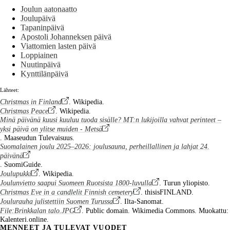
Joulun aatonaatto
Joulupäivä
Tapaninpäivä
Apostoli Johanneksen päivä
Viattomien lasten päivä
Loppiainen
Nuutinpäivä
Kynttilänpäivä
Lähteet:
Christmas in Finland
. Wikipedia.
Christmas Peace
. Wikipedia.
Minä päivänä kuusi kuuluu tuoda sisälle? MT:n lukijoilla vahvat perinteet –
yksi päivä on ylitse muiden - Metsä
. Maaseudun Tulevaisuus.
Suomalainen joulu 2025–2026: joulusauna, perheillallinen ja lahjat 24.
päivänä
. SuomiGuide.
Joulupukki
. Wikipedia.
Joulunvietto saapui Suomeen Ruotsista 1800-luvulla
. Turun yliopisto.
Christmas Eve in a candlelit Finnish cemetery
. thisisFINLAND.
Joulurauha julistettiin Suomen Turussa
. Ilta-Sanomat.
File:Brinkkalan talo.JPG
. Public domain. Wikimedia Commons. Muokattu:
Kalenteri.online.
MENNEET JA TULEVAT VUODET