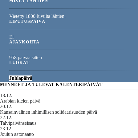
MISTÄ LÄHTIEN
Vietetty 1800-luvulta lähtien.
LIPUTUSPÄIVÄ
Ei
AJANKOHTA
958 päivää sitten
LUOKAT
Juhlapäivä
MENNEET JA TULEVAT KALENTERIPÄIVÄT
18.12.
Arabian kielen päivä
20.12.
Kansainvälinen inhimillisen solidaarisuuden päivä
22.12.
Talvipäivänseisaus
23.12.
Joulun aatonaatto