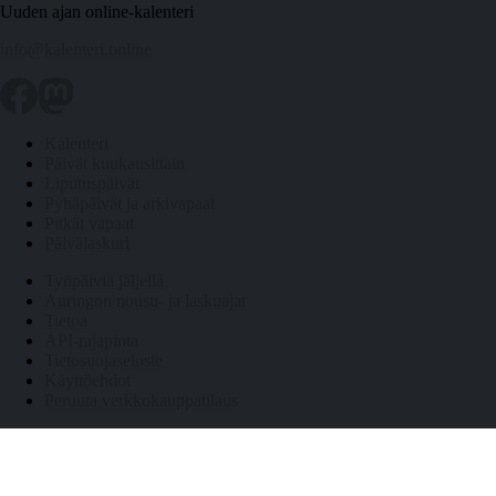
Uuden ajan online-kalenteri
info@kalenteri.online
Kalenteri
Päivät kuukausittain
Liputuspäivät
Pyhäpäivät ja arkivapaat
Pitkät vapaat
Päivälaskuri
Työpäiviä jäljellä
Auringon nousu- ja laskuajat
Tietoa
API-rajapinta
Tietosuojaseloste
Käyttöehdot
Peruuta verkkokauppatilaus