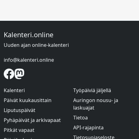
Kalenteri.online
Uuden ajan online-kalenteri
info@kalenteri.online
Kalenteri
Työpäiviä jäljellä
Päivät kuukausittain
Auringon nousu- ja
laskuajat
Liputuspäivät
Tietoa
Pyhäpäivät ja arkivapaat
API-rajapinta
Pitkät vapaat
Tietosuojaseloste