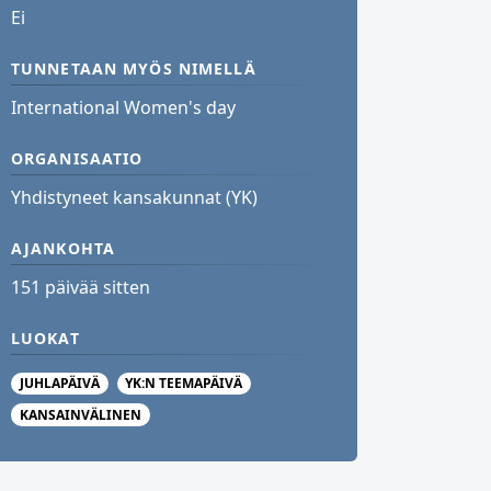
Ei
TUNNETAAN MYÖS NIMELLÄ
International Women's day
ORGANISAATIO
Yhdistyneet kansakunnat (YK)
AJANKOHTA
151 päivää sitten
LUOKAT
JUHLAPÄIVÄ
YK:N TEEMAPÄIVÄ
KANSAINVÄLINEN