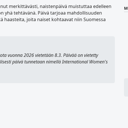
ut merkittävästi, naistenpäivä muistuttaa edelleen
M
i on yhä tehtävänä. Päivä tarjoaa mahdollisuuden
tä haasteita, joita naiset kohtaavat niin Suomessa
jota vuonna 2026 vietetään 8.3. Päivää on vietetty
isesti päivä tunnetaan nimellä
International Women's