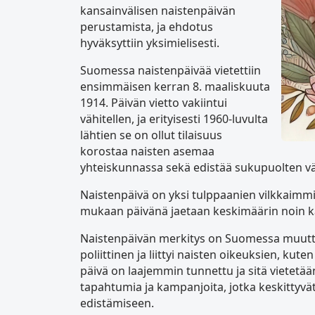
kansainvälisen naistenpäivän
perustamista, ja ehdotus
hyväksyttiin yksimielisesti.
Suomessa naistenpäivää vietettiin
ensimmäisen kerran 8. maaliskuuta
1914. Päivän vietto vakiintui
vähitellen, ja erityisesti 1960-luvulta
lähtien se on ollut tilaisuus
korostaa naisten asemaa
yhteiskunnassa sekä edistää sukupuolten väl
Naistenpäivä on yksi tulppaanien vilkkaimmi
mukaan päivänä jaetaan keskimäärin noin kak
Naistenpäivän merkitys on Suomessa muuttunu
poliittinen ja liittyi naisten oikeuksien, ku
päivä on laajemmin tunnettu ja sitä vietetää
tapahtumia ja kampanjoita, jotka keskittyv
edistämiseen.