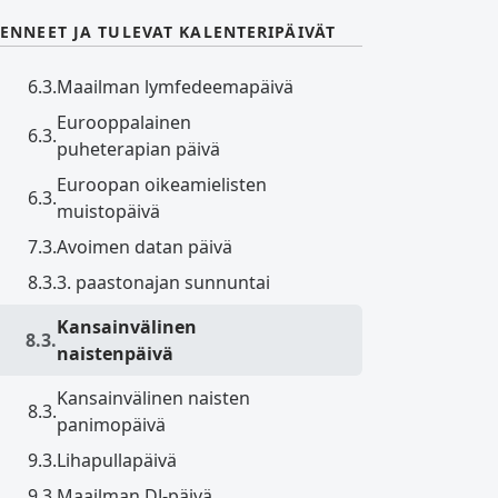
ENNEET JA TULEVAT KALENTERIPÄIVÄT
6.3.
Maailman lymfedeemapäivä
Eurooppalainen
6.3.
puheterapian päivä
Euroopan oikeamielisten
6.3.
muistopäivä
7.3.
Avoimen datan päivä
8.3.
3. paastonajan sunnuntai
Kansainvälinen
8.3.
naistenpäivä
Kansainvälinen naisten
8.3.
panimopäivä
9.3.
Lihapullapäivä
9.3.
Maailman DJ-päivä