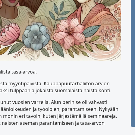
istä tasa-arvoa.
sta myyntipäivistä. Kauppapuutarhaliiton arvion
si tulppaania jokaista suomalaista naista kohti.
t vuosien varrella. Alun perin se oli vahvasti
ten äänioikeuden ja työolojen, parantamiseen. Nykyään
n monin eri tavoin, kuten järjestämällä seminaareja,
ät naisten aseman parantamiseen ja tasa-arvon