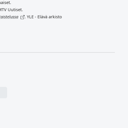
aiset.
MTV Uutiset.
aistelussa
. YLE - Elävä arkisto