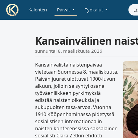
Kalenteri
Päivät
Työkalut
Kansainvälinen nais
sunnuntai 8. maaliskuuta 2026
Kansainvälistä naistenpäivää
vietetään Suomessa 8. maaliskuuta.
Päivän juuret ulottuvat 1900-luvun
alkuun, jolloin se syntyi osana
työväenliikkeen pyrkimyksiä
edistää naisten oikeuksia ja
sukupuolten tasa-arvoa. Vuonna
1910 Kööpenhaminassa pidetyssä
sosialistisen internationaalin
naisten konferenssissa saksalainen
sosialisti Clara Zetkin ehdotti