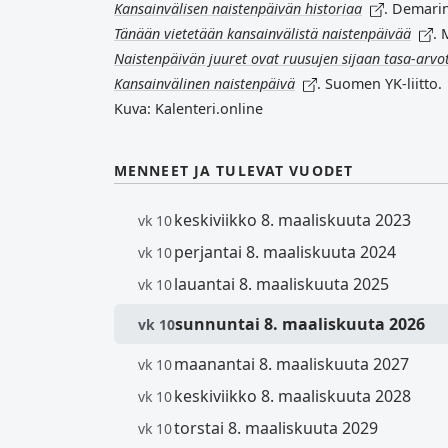
Kansainvälisen naistenpäivän historiaa
. Demarin
Tänään vietetään kansainvälistä naistenpäivää
. 
Naistenpäivän juuret ovat ruusujen sijaan tasa-arvot
Kansainvälinen naistenpäivä
. Suomen YK-liitto.
Kuva: Kalenteri.online
MENNEET JA TULEVAT VUODET
keskiviikko 8. maaliskuuta 2023
vk 10
perjantai 8. maaliskuuta 2024
vk 10
lauantai 8. maaliskuuta 2025
vk 10
sunnuntai 8. maaliskuuta 2026
vk 10
maanantai 8. maaliskuuta 2027
vk 10
keskiviikko 8. maaliskuuta 2028
vk 10
torstai 8. maaliskuuta 2029
vk 10