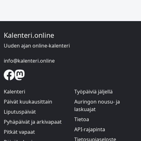
Kalenteri.online
Uuden ajan online-kalenteri
info@kalenteri.online
Kalenteri
Työpäiviä jäljellä
Päivät kuukausittain
Auringon nousu- ja
laskuajat
Liputuspäivät
Tietoa
Pyhäpäivät ja arkivapaat
API-rajapinta
Pitkät vapaat
Tietosuojaseloste