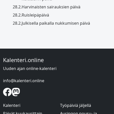
28.2.
Harvinaisten sairauksien päivä
28.2.
Ruisleipäpäivä
28.2.
Julkisella paikalla nukkumisen päivä
Kalenteri.online
Uuden ajan online-kalenteri
info@kalenteri.online
Kalenteri
Työpäiviä jäljellä
Päivät kuukausittain
Auringon nousu- ja