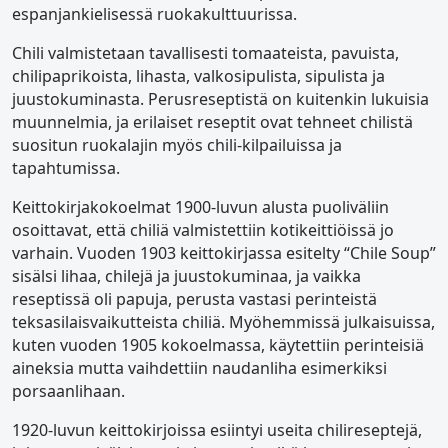
espanjankielisessä ruokakulttuurissa.
Chili valmistetaan tavallisesti tomaateista, pavuista,
chilipaprikoista, lihasta, valkosipulista, sipulista ja
juustokuminasta. Perusreseptistä on kuitenkin lukuisia
muunnelmia, ja erilaiset reseptit ovat tehneet chilistä
suositun ruokalajin myös chili-kilpailuissa ja
tapahtumissa.
Keittokirjakokoelmat 1900-luvun alusta puoliväliin
osoittavat, että chiliä valmistettiin kotikeittiöissä jo
varhain. Vuoden 1903 keittokirjassa esitelty “Chile Soup”
sisälsi lihaa, chilejä ja juustokuminaa, ja vaikka
reseptissä oli papuja, perusta vastasi perinteistä
teksasilaisvaikutteista chiliä. Myöhemmissä julkaisuissa,
kuten vuoden 1905 kokoelmassa, käytettiin perinteisiä
aineksia mutta vaihdettiin naudanliha esimerkiksi
porsaanlihaan.
1920-luvun keittokirjoissa esiintyi useita chilireseptejä,