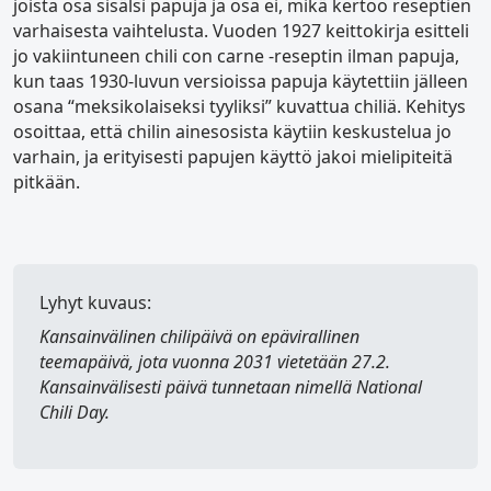
joista osa sisälsi papuja ja osa ei, mikä kertoo reseptien
varhaisesta vaihtelusta. Vuoden 1927 keittokirja esitteli
jo vakiintuneen chili con carne -reseptin ilman papuja,
kun taas 1930-luvun versioissa papuja käytettiin jälleen
osana “meksikolaiseksi tyyliksi” kuvattua chiliä. Kehitys
osoittaa, että chilin ainesosista käytiin keskustelua jo
varhain, ja erityisesti papujen käyttö jakoi mielipiteitä
pitkään.
Lyhyt kuvaus:
Kansainvälinen chilipäivä
on epävirallinen
teemapäivä, jota vuonna 2031 vietetään 27.2.
Kansainvälisesti päivä tunnetaan nimellä
National
Chili Day
.