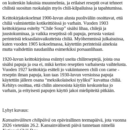
on kuitenkin lukuisia muunnelmia, ja erilaiset reseptit ovat tehneet
chilistä suositun ruokalajin myös chili-kilpailuissa ja tapahtumissa.
Keittokirjakokoelmat 1900-luvun alusta puoliväliin osoittavat, että
chiliä valmistettiin kotikeittiöissä jo varhain. Vuoden 1903
keittokirjassa esitelty “Chile Soup” sisälsi lihaa, chilejä ja
juustokuminaa, ja vaikka reseptissä oli papuja, perusta vastasi
perinteistä teksasilaisvaikutteista chiliä. Myöhemmissä julkaisuissa,
kuten vuoden 1905 kokoelmassa, käytettiin perinteisiä aineksia
mutta vaihdettiin naudanliha esimerkiksi porsaanlihaan.
1920-luvun keittokirjoissa esiintyi useita chilireseptejä, joista osa
sisälsi papuja ja osa ei, mikä kertoo reseptien varhaisesta vaihtelusta.
Vuoden 1927 keittokirja esitteli jo vakiintuneen chili con carne -
reseptin ilman papuja, kun taas 1930-luvun versioissa papuja
käytettiin jälleen osana “meksikolaiseksi tyyliksi” kuvattua chiliä.
Kehitys osoittaa, että chilin ainesosista käytiin keskustelua jo
varhain, ja erityisesti papujen käyttö jakoi mielipiteitä pitkään.
Lyhyt kuvaus:
Kansainvälinen chilipäivä
on epävirallinen teemapäivä, jota vuonna
2026 vietetään 26.2. Kansainvälisesti päivä tunnetaan nimellä