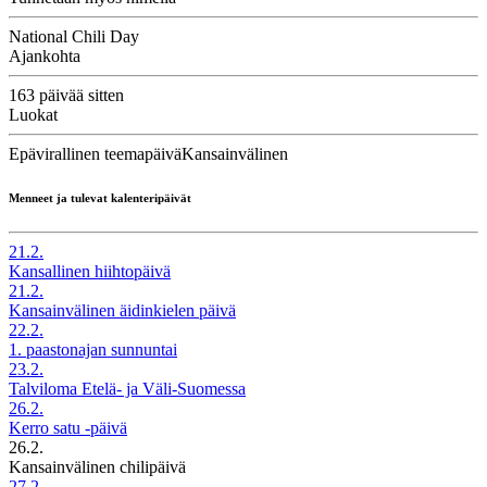
National Chili Day
Ajankohta
163 päivää sitten
Luokat
Epävirallinen teemapäivä
Kansainvälinen
Menneet ja tulevat kalenteripäivät
21.2.
Kansallinen hiihtopäivä
21.2.
Kansainvälinen äidinkielen päivä
22.2.
1. paastonajan sunnuntai
23.2.
Talviloma Etelä- ja Väli-Suomessa
26.2.
Kerro satu -päivä
26.2.
Kansainvälinen chilipäivä
27.2.