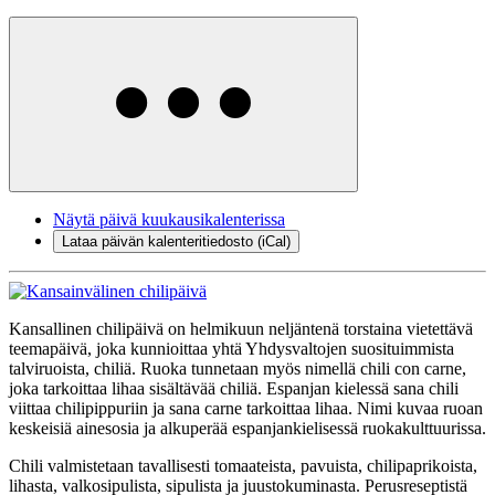
Näytä päivä kuukausikalenterissa
Lataa päivän kalenteritiedosto (iCal)
Kansallinen chilipäivä on helmikuun neljäntenä torstaina vietettävä
teemapäivä, joka kunnioittaa yhtä Yhdysvaltojen suosituimmista
talviruoista, chiliä. Ruoka tunnetaan myös nimellä chili con carne,
joka tarkoittaa lihaa sisältävää chiliä. Espanjan kielessä sana chili
viittaa chilipippuriin ja sana carne tarkoittaa lihaa. Nimi kuvaa ruoan
keskeisiä ainesosia ja alkuperää espanjankielisessä ruokakulttuurissa.
Chili valmistetaan tavallisesti tomaateista, pavuista, chilipaprikoista,
lihasta, valkosipulista, sipulista ja juustokuminasta. Perusreseptistä