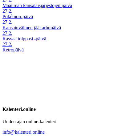
Maailman kansalaisjärjestöjen päivä
27.2.
Pokémon-päivä
27.2.
Kansainvälinen jääkarhupäivä
27.2.
Rasvaa tolppasi -päivä
27.2.
Retropäivä
Kalenteri.online
Uuden ajan online-kalenteri
info@kalenteri.online