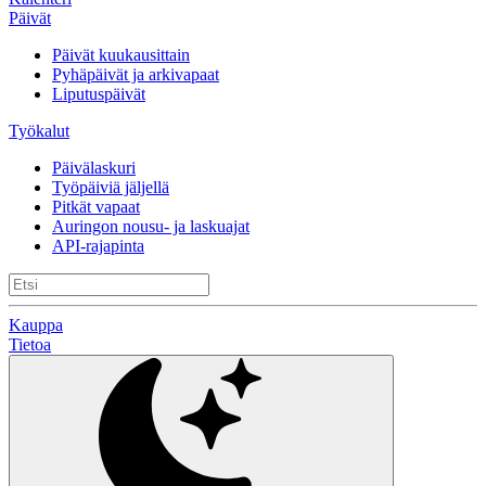
Päivät
Päivät kuukausittain
Pyhäpäivät ja arkivapaat
Liputuspäivät
Työkalut
Päivälaskuri
Työpäiviä jäljellä
Pitkät vapaat
Auringon nousu- ja laskuajat
API-rajapinta
Kauppa
Tietoa