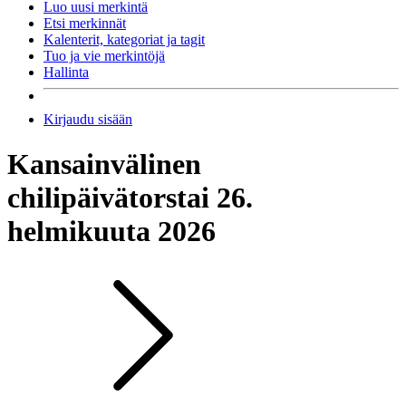
Luo uusi merkintä
Etsi merkinnät
Kalenterit, kategoriat ja tagit
Tuo ja vie merkintöjä
Hallinta
Kirjaudu sisään
Kansainvälinen
chilipäivä
torstai 26.
helmikuuta 2026