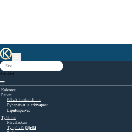
Asetukset
Kalenteri
Päivät
Päivät kuukausittain
Pyhäpäivät ja arkivapaat
Liputuspäivät
Työkalut
Päivälaskuri
Työpäiviä jäljellä