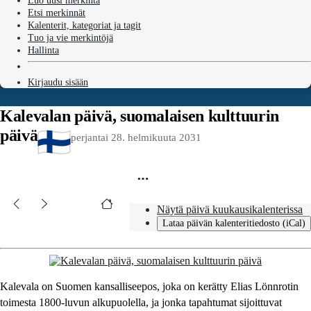
Luo uusi merkintä
Etsi merkinnät
Kalenterit, kategoriat ja tagit
Tuo ja vie merkintöjä
Hallinta
Kirjaudu sisään
Kalevalan päivä, suomalaisen kulttuurin
päivä
perjantai 28. helmikuuta 2031
Näytä päivä kuukausikalenterissa
Lataa päivän kalenteritiedosto (iCal)
Kalevala on Suomen kansalliseepos, joka on kerätty Elias Lönnrotin
toimesta 1800-luvun alkupuolella, ja jonka tapahtumat sijoittuvat