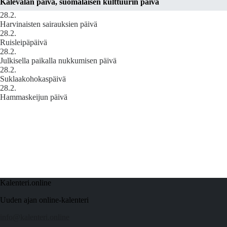
Kalevalan päivä, suomalaisen kulttuurin päivä
28.2.
Harvinaisten sairauksien päivä
28.2.
Ruisleipäpäivä
28.2.
Julkisella paikalla nukkumisen päivä
28.2.
Suklaakohokaspäivä
28.2.
Hammaskeijun päivä
Kalenteri.online
Uuden ajan online-kalenteri
info@kalenteri.online