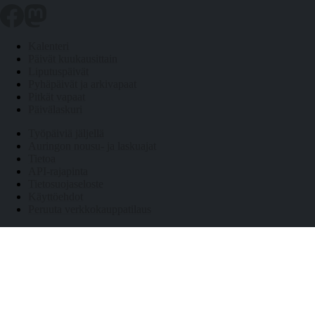
Kalenteri
Päivät kuukausittain
Liputuspäivät
Pyhäpäivät ja arkivapaat
Pitkät vapaat
Päivälaskuri
Työpäiviä jäljellä
Auringon nousu- ja laskuajat
Tietoa
API-rajapinta
Tietosuojaseloste
Käyttöehdot
Peruuta verkkokauppatilaus