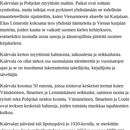
Kalevalan ja Pohjolan myyttisiin maihin. Paikat ovat osittain
symbolisia, mutta tutkijat ovat pyrkineet yhdistämään ne todellisiin
maantieteellisiin sijainteihin, kuten Vienanmeren alueelle tai Karjalaan.
Elias Lönnrotin kokoama teos yhdistää itämurteita ja Vienan karjalan
murteita, joiden kautta se vaikutti suomen kielen kehitykseen,
esimerkiksi tuomalla uusia sanoja ja äänneopillisia piirteitä suomen
kirjakieleen.
Kalevala kertoo myyttisistä hahmoista, taikuudesta ja seikkailuista.
Kalevala on ollut tärkeä osa suomalaista identiteettiä jo vuosisatojen
ajan ja se on innoittanut lukemattomia taiteilijoita, kirjailijoita ja
säveltäjiä.
Kalevala koostuu 50 runosta, joissa toistuvat keskeiset teemat kuten
Väinämöisen, Ilmarisen ja Lemminkäisen seikkailut, sammon taonta ja
ryöstö sekä Pohjolan neidon kosinta. Väinämöinen, Ilmarinen ja Louhi
ovat teoksen keskeisiä hahmoja, joiden toiminta muokkaa tapahtumien
kulkua.
Kalevalan päivästä tuli liputuspäivä jo 1920-luvulla, se merkittiin