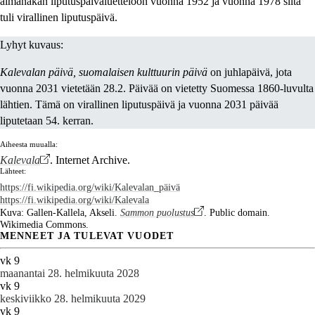
almanakan liputuspäiväluetteloon vuonna 1952 ja vuonna 1978 siitä
tuli virallinen liputuspäivä.
Lyhyt kuvaus:
Kalevalan päivä, suomalaisen kulttuurin päivä
on juhlapäivä, jota
vuonna 2031 vietetään 28.2. Päivää on vietetty Suomessa 1860-luvulta
lähtien. Tämä on virallinen liputuspäivä ja vuonna 2031 päivää
liputetaan 54. kerran.
Aiheesta muualla:
Kalevala
. Internet Archive.
Lähteet:
https://fi.wikipedia.org/wiki/Kalevalan_päivä
https://fi.wikipedia.org/wiki/Kalevala
Kuva: Gallen-Kallela, Akseli.
Sammon puolustus
. Public domain.
Wikimedia Commons.
MENNEET JA TULEVAT VUODET
vk 9
maanantai 28. helmikuuta 2028
vk 9
keskiviikko 28. helmikuuta 2029
vk 9