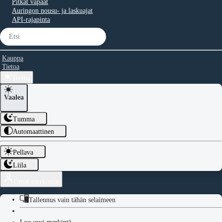
Pitkät vapaat
Auringon nousu- ja laskuajat
API-rajapinta
Kauppa
Tietoa
Teema
Vaalea
Tumma
Automaattinen
Pellava
Liila
Omat merkinnät
Tallennus vain tähän selaimeen