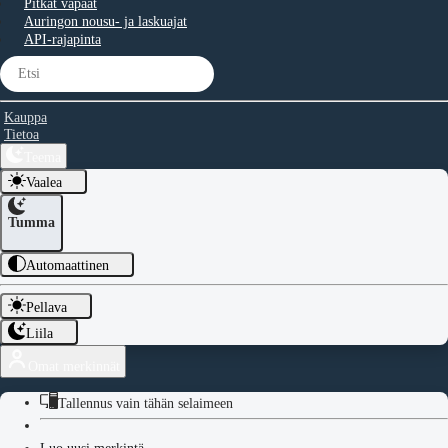
Pitkät vapaat
Auringon nousu- ja laskuajat
API-rajapinta
Kauppa
Tietoa
Teema
Vaalea
Tumma
Automaattinen
Pellava
Liila
Omat merkinnät
Tallennus vain tähän selaimeen