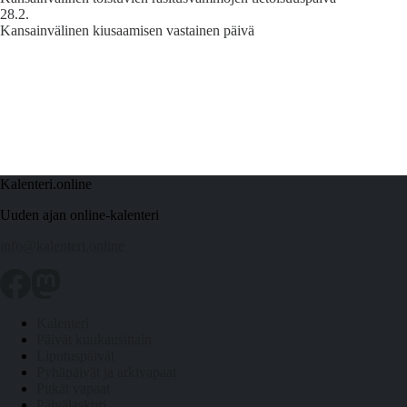
28.2.
Kansainvälinen kiusaamisen vastainen päivä
Kalenteri.online
Uuden ajan online-kalenteri
info@kalenteri.online
Kalenteri
Päivät kuukausittain
Liputuspäivät
Pyhäpäivät ja arkivapaat
Pitkät vapaat
Päivälaskuri