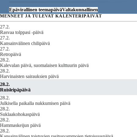
Epävirallinen teemapäivä
Valtakunnallinen
MENNEET JA TULEVAT KALENTERIPÄIVÄT
27.2.
Rasvaa tolppasi -päivä
27.2.
Kansainvälinen chilipäivä
27.2.
Retropäivä
28.2.
Kalevalan päivä, suomalaisen kulttuurin päivä
28.2.
Harvinaisten sairauksien päivä
28.2.
Ruisleipäpäivä
28.2.
Julkisella paikalla nukkumisen päivä
28.2.
Suklaakohokaspäivä
28.2.
Hammaskeijun päivä
28.2.
Kansainvälinen toistuvien rasitusvammojen tietoisuuspäivä