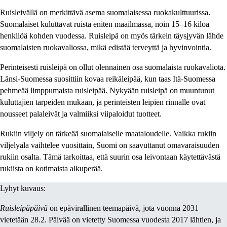
Ruisleivällä on merkittävä asema suomalaisessa ruokakulttuurissa.
Suomalaiset kuluttavat ruista eniten maailmassa, noin 15–16 kiloa
henkilöä kohden vuodessa. Ruisleipä on myös tärkein täysjyvän lähde
suomalaisten ruokavaliossa, mikä edistää terveyttä ja hyvinvointia.
Perinteisesti ruisleipä on ollut olennainen osa suomalaista ruokavaliota.
Länsi-Suomessa suosittiin kovaa reikäleipää, kun taas Itä-Suomessa
pehmeää limppumaista ruisleipää. Nykyään ruisleipä on muuntunut
kuluttajien tarpeiden mukaan, ja perinteisten leipien rinnalle ovat
nousseet palaleivät ja valmiiksi viipaloidut tuotteet.
Rukiin viljely on tärkeää suomalaiselle maataloudelle. Vaikka rukiin
viljelyala vaihtelee vuosittain, Suomi on saavuttanut omavaraisuuden
rukiin osalta. Tämä tarkoittaa, että suurin osa leivontaan käytettävästä
rukiista on kotimaista alkuperää.
Lyhyt kuvaus:
Ruisleipäpäivä
on epävirallinen teemapäivä, jota vuonna 2031
vietetään 28.2. Päivää on vietetty Suomessa vuodesta 2017 lähtien, ja