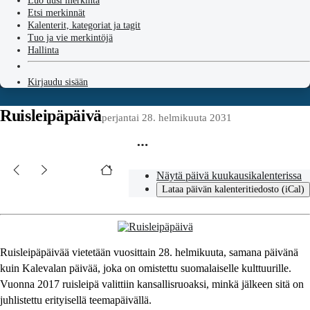
Luo uusi merkintä
Etsi merkinnät
Kalenterit, kategoriat ja tagit
Tuo ja vie merkintöjä
Hallinta
Kirjaudu sisään
Ruisleipäpäivä
perjantai 28. helmikuuta 2031
Näytä päivä kuukausikalenterissa
Lataa päivän kalenteritiedosto (iCal)
​Ruisleipäpäivää vietetään vuosittain 28. helmikuuta, samana päivänä
kuin Kalevalan päivää, joka on omistettu suomalaiselle kulttuurille.
Vuonna 2017 ruisleipä valittiin kansallisruoaksi, minkä jälkeen sitä on
juhlistettu erityisellä teemapäivällä.