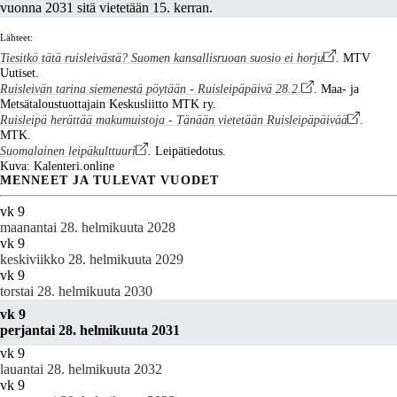
vuonna 2031 sitä vietetään 15. kerran.
Lähteet:
Tiesitkö tätä ruisleivästä? Suomen kansallisruoan suosio ei horju
. MTV
Uutiset.
Ruisleivän tarina siemenestä pöytään - Ruisleipäpäivä 28.2.
. Maa- ja
Metsätaloustuottajain Keskusliitto MTK ry.
Ruisleipä herättää makumuistoja - Tänään vietetään Ruisleipäpäivää
.
MTK.
Suomalainen leipäkulttuuri
. Leipätiedotus.
Kuva: Kalenteri.online
MENNEET JA TULEVAT VUODET
vk 9
maanantai 28. helmikuuta 2028
vk 9
keskiviikko 28. helmikuuta 2029
vk 9
torstai 28. helmikuuta 2030
vk 9
perjantai 28. helmikuuta 2031
vk 9
lauantai 28. helmikuuta 2032
vk 9