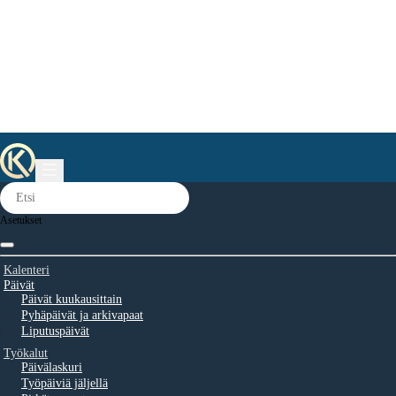
Asetukset
Kalenteri
Päivät
Päivät kuukausittain
Pyhäpäivät ja arkivapaat
Liputuspäivät
Työkalut
Päivälaskuri
Työpäiviä jäljellä