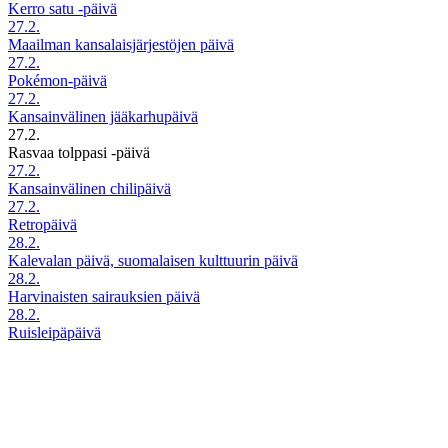
Kerro satu -päivä
27.2.
Maailman kansalaisjärjestöjen päivä
27.2.
Pokémon-päivä
27.2.
Kansainvälinen jääkarhupäivä
27.2.
Rasvaa tolppasi -päivä
27.2.
Kansainvälinen chilipäivä
27.2.
Retropäivä
28.2.
Kalevalan päivä, suomalaisen kulttuurin päivä
28.2.
Harvinaisten sairauksien päivä
28.2.
Ruisleipäpäivä