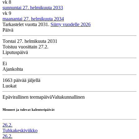
vk 8
sunnuntai 27. helmikuuta 2033
vk 9
maanantai 27. helmikuuta 2034
Tarkastelet vuotta 2031.
Siirry vuodelle 2026
Päivä
Torstai 27. helmikuuta 2031
Toistuu vuosittain 27.2.
Liputuspäivä
Ei
Ajankohta
1663 päivää jäljellä
Luokat
Epävirallinen teemapäivä
Valtakunnallinen
Menneet ja tulevat kalenteripäivät
26.2.
Tuhkakeskiviikko
26.2.