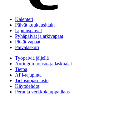
Kalenteri
Päivät kuukausittain
Liputuspäivät
Pyhäpäivät ja arkivapaat
Pitkät vapaat
Päivälaskuri
Työpäiviä jäljellä
Auringon nousu- ja laskuajat
Tietoa
API-rajapinta
Tietosuojaseloste
Käyttöehdot
Peruuta verkkokauppatilaus