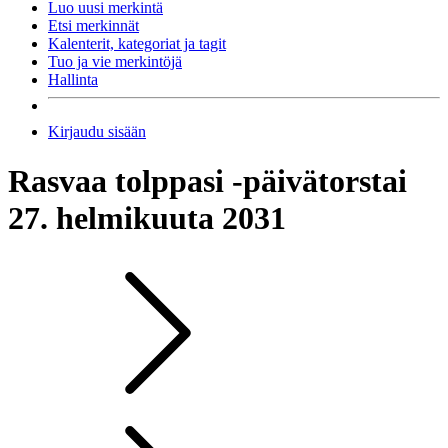
Luo uusi merkintä
Etsi merkinnät
Kalenterit, kategoriat ja tagit
Tuo ja vie merkintöjä
Hallinta
Kirjaudu sisään
Rasvaa tolppasi -päivä
torstai
27. helmikuuta 2031