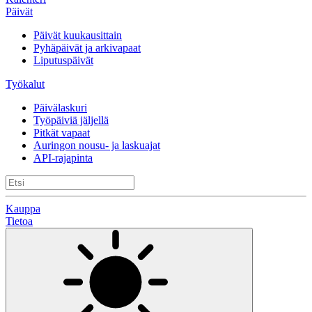
Päivät
Päivät kuukausittain
Pyhäpäivät ja arkivapaat
Liputuspäivät
Työkalut
Päivälaskuri
Työpäiviä jäljellä
Pitkät vapaat
Auringon nousu- ja laskuajat
API-rajapinta
Kauppa
Tietoa