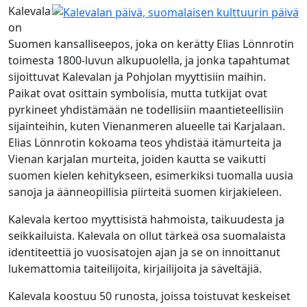
Kalevala
on
Suomen kansalliseepos, joka on kerätty Elias Lönnrotin
toimesta 1800-luvun alkupuolella, ja jonka tapahtumat
sijoittuvat Kalevalan ja Pohjolan myyttisiin maihin.
Paikat ovat osittain symbolisia, mutta tutkijat ovat
pyrkineet yhdistämään ne todellisiin maantieteellisiin
sijainteihin, kuten Vienanmeren alueelle tai Karjalaan.
Elias Lönnrotin kokoama teos yhdistää itämurteita ja
Vienan karjalan murteita, joiden kautta se vaikutti
suomen kielen kehitykseen, esimerkiksi tuomalla uusia
sanoja ja äänneopillisia piirteitä suomen kirjakieleen.
Kalevala kertoo myyttisistä hahmoista, taikuudesta ja
seikkailuista. Kalevala on ollut tärkeä osa suomalaista
identiteettiä jo vuosisatojen ajan ja se on innoittanut
lukemattomia taiteilijoita, kirjailijoita ja säveltäjiä.
Kalevala koostuu 50 runosta, joissa toistuvat keskeiset