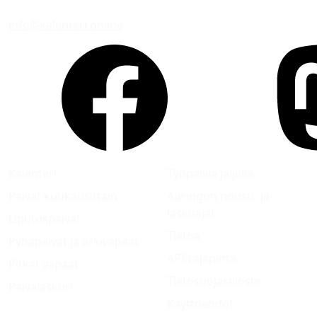
info@kalenteri.online
Kalenteri
Työpäiviä jäljellä
Päivät kuukausittain
Auringon nousu- ja
laskuajat
Liputuspäivät
Tietoa
Pyhäpäivät ja arkivapaat
API-rajapinta
Pitkät vapaat
Tietosuojaseloste
Päivälaskuri
Käyttöehdot