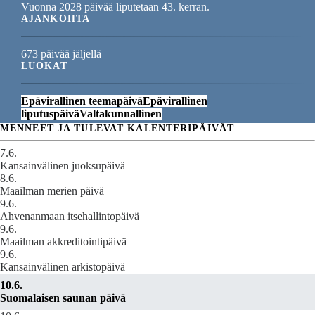
Vuonna 2028 päivää liputetaan 43. kerran.
AJANKOHTA
673 päivää jäljellä
LUOKAT
Epävirallinen teemapäivä
Epävirallinen
liputuspäivä
Valtakunnallinen
MENNEET JA TULEVAT KALENTERIPÄIVÄT
7.6.
Kansainvälinen juoksupäivä
8.6.
Maailman merien päivä
9.6.
Ahvenanmaan itsehallintopäivä
9.6.
Maailman akkreditointipäivä
9.6.
Kansainvälinen arkistopäivä
10.6.
Suomalaisen saunan päivä