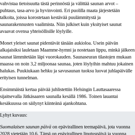
vahvistaa tietoisuutta tästä perinnöstä ja välittää saunan arvot –
puhtaus, tasa-arvo ja hyvinvointi. Eri puolilla maata järjestetään
talkoita, joissa korostetaan kestävää puulämmitystä ja
saunarakennusten vaalimista. Niin julkiset kuin yksityiset saunat
avaavat ovensa yhteisöllisille löylyille.
Monet yleiset saunat pidentävät tänään aukioloa. Usein päivän
alkajaisiksi lauletaan Maamme-hymni ja nostetaan lippu, minkä jälkeen
saunat lämmitetään läpi vuorokauden. Saunaseuran tilastojen mukaan
maassa on noin 3,2 miljoonaa saunaa, joten löylyihin mahtuu jokainen
halukas. Puukiukaan hehku ja savusaunan tuoksu luovat juhlapäivälle
erityisen tunnelman.
Ensimmäistä kertaa päivää juhlistettiin Helsingin Lauttasaaressa
sijaitsevalla Jätkäsaaren saunalla kesällä 1986. Toinen lauantai
kesäkuussa on säilynyt kiinteänä ajankohtana.
Lyhyt kuvaus:
Suomalaisen saunan päivä
on epävirallinen teemapäivä, jota vuonna
2028 vietetään 10.6. Tämä on epävirallinen liputuspäivä ja vuonna