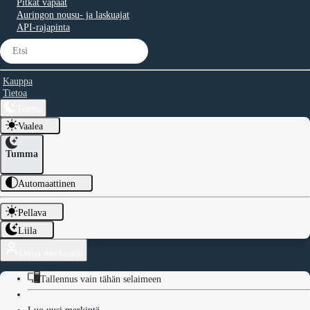
Pitkät vapaat
Auringon nousu- ja laskuajat
API-rajapinta
Kauppa
Tietoa
Teema
Vaalea
Tumma
Automaattinen
Pellava
Liila
Omat merkinnät
Tallennus vain tähän selaimeen