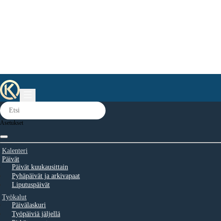
Asetukset
Kalenteri
Päivät
Päivät kuukausittain
Pyhäpäivät ja arkivapaat
Liputuspäivät
Työkalut
Päivälaskuri
Työpäiviä jäljellä