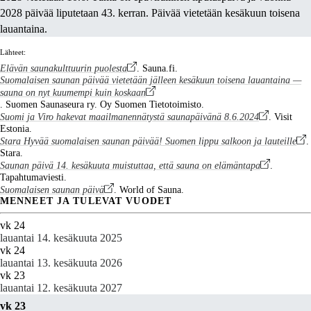
2028 päivää liputetaan 43. kerran. Päivää vietetään kesäkuun toisena
lauantaina.
Lähteet:
Elävän saunakulttuurin puolesta
. Sauna.fi.
Suomalaisen saunan päivää vietetään jälleen kesäkuun toisena lauantaina —
sauna on nyt kuumempi kuin koskaan
. Suomen Saunaseura ry. Oy Suomen Tietotoimisto.
Suomi ja Viro hakevat maailmanennätystä saunapäivänä 8.6.2024
. Visit
Estonia.
Stara Hyvää suomalaisen saunan päivää! Suomen lippu salkoon ja lauteille
.
Stara.
Saunan päivä 14. kesäkuuta muistuttaa, että sauna on elämäntapa
.
Tapahtumaviesti.
Suomalaisen saunan päivä
. World of Sauna.
MENNEET JA TULEVAT VUODET
vk 24
lauantai 14. kesäkuuta 2025
vk 24
lauantai 13. kesäkuuta 2026
vk 23
lauantai 12. kesäkuuta 2027
vk 23