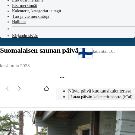
Luo uusi merkintä
Etsi merkinnät
Kalenterit, kategoriat ja tagit
Tuo ja vie merkintöjä
Hallinta
Kirjaudu sisään
Suomalaisen saunan päivä
lauantai 10.
kesäkuuta 2028
Näytä päivä kuukausikalenterissa
Lataa päivän kalenteritiedosto (iCal)