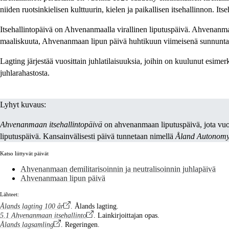
niiden ruotsinkielisen kulttuurin, kielen ja paikallisen itsehallinnon.
Itsehallintopäivä on Ahvenanmaalla virallinen liputuspäivä. Ahvenanma
maaliskuuta, Ahvenanmaan lipun päivä huhtikuun viimeisenä sunnuntaina
Lagting järjestää vuosittain juhlatilaisuuksia, joihin on kuulunut esim
juhlarahastosta.
Lyhyt kuvaus:
Ahvenanmaan itsehallintopäivä
on ahvenanmaan liputuspäivä, jota vuo
liputuspäivä. Kansainvälisesti päivä tunnetaan nimellä
Åland Autonom
Katso liittyvät päivät
Ahvenanmaan demilitarisoinnin ja neutralisoinnin juhlapäivä
Ahvenanmaan lipun päivä
Lähteet:
Ålands lagting 100 år
. Ålands lagting.
5.1 Ahvenanmaan itsehallinto
. Lainkirjoittajan opas.
Ålands lagsamling
. Regeringen.