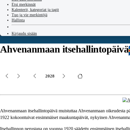
Etsi merkinnät
Kalenterit, kategoriat ja tagit
Tuo ja vie merkintöjä
Hallinta
Kirjaudu sisään
Ahvenanmaan itsehallintopäivä
2028
Ahvenanmaan itsehallintopäivä muistuttaa Ahvenanmaan oikeudesta päätt
1922 kokoontuivat ensimmäiset maakuntapäivät, nykyinen Ahvenanmaan 
Itsehallinnon perustana on vuonna 1920 säädetty ensimmäinen itsehalli