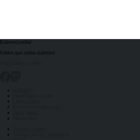
Kalenteri.online
Uuden ajan online-kalenteri
info@kalenteri.online
Kalenteri
Päivät kuukausittain
Liputuspäivät
Pyhäpäivät ja arkivapaat
Pitkät vapaat
Päivälaskuri
Työpäiviä jäljellä
Auringon nousu- ja laskuajat