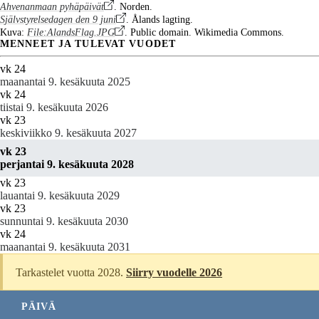
Ahvenanmaan pyhäpäivät
. Norden.
Självstyrelsedagen den 9 juni
. Ålands lagting.
Kuva:
File:AlandsFlag.JPG
. Public domain. Wikimedia Commons.
MENNEET JA TULEVAT VUODET
vk 24
maanantai 9. kesäkuuta 2025
vk 24
tiistai 9. kesäkuuta 2026
vk 23
keskiviikko 9. kesäkuuta 2027
vk 23
perjantai 9. kesäkuuta 2028
vk 23
lauantai 9. kesäkuuta 2029
vk 23
sunnuntai 9. kesäkuuta 2030
vk 24
maanantai 9. kesäkuuta 2031
Tarkastelet vuotta 2028.
Siirry vuodelle 2026
PÄIVÄ