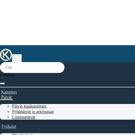
Asetukset
Kalenteri
Päivät
Päivät kuukausittain
Pyhäpäivät ja arkivapaat
Liputuspäivät
Työkalut