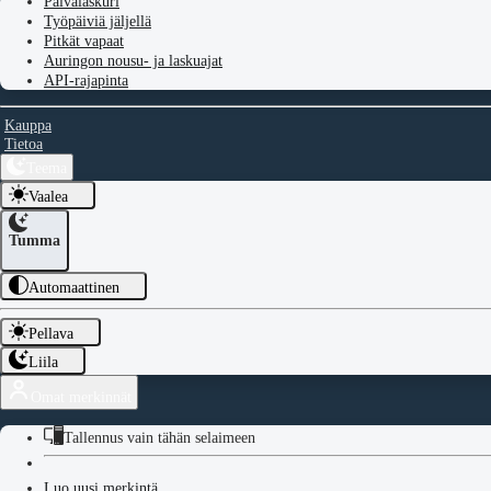
Päivälaskuri
Työpäiviä jäljellä
Pitkät vapaat
Auringon nousu- ja laskuajat
API-rajapinta
Kauppa
Tietoa
Teema
Vaalea
Tumma
Automaattinen
Pellava
Liila
Omat merkinnät
Tallennus vain tähän selaimeen
Luo uusi merkintä