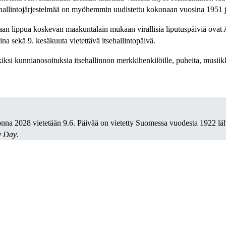
 Itsehallintojärjestelmää on myöhemmin uudistettu kokonaan vuosina 1951 
an lippua koskevan maakuntalain mukaan virallisia liputuspäiviä ovat 
 sekä 9. kesäkuuta vietettävä itsehallintopäivä.
erkiksi kunnianosoituksia itsehallinnon merkkihenkilöille, puheita, musi
nna 2028 vietetään 9.6. Päivää on vietetty Suomessa vuodesta 1922 lä
y Day
.