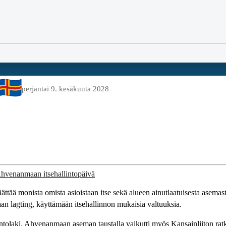
perjantai 9. kesäkuuta 2028
ää monista omista asioistaan itse sekä alueen ainutlaatuisesta asemas
lagting, käyttämään itsehallinnon mukaisia valtuuksia.
ntolaki. Ahvenanmaan aseman taustalla vaikutti myös Kansainliiton ratk