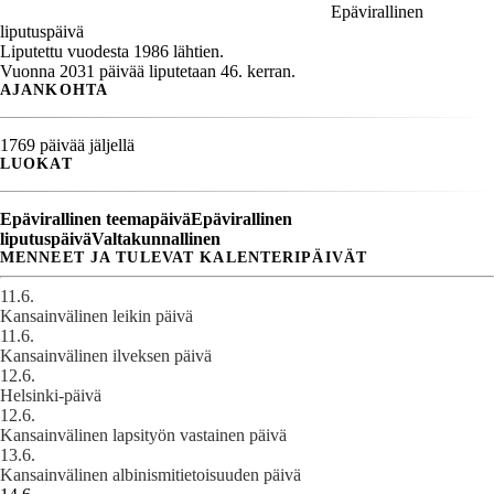
Epävirallinen
liputuspäivä
Liputettu vuodesta 1986 lähtien.
Vuonna 2031 päivää liputetaan 46. kerran.
AJANKOHTA
1769 päivää jäljellä
LUOKAT
Epävirallinen teemapäivä
Epävirallinen
liputuspäivä
Valtakunnallinen
MENNEET JA TULEVAT KALENTERIPÄIVÄT
11.6.
Kansainvälinen leikin päivä
11.6.
Kansainvälinen ilveksen päivä
12.6.
Helsinki-päivä
12.6.
Kansainvälinen lapsityön vastainen päivä
13.6.
Kansainvälinen albinismitietoisuuden päivä