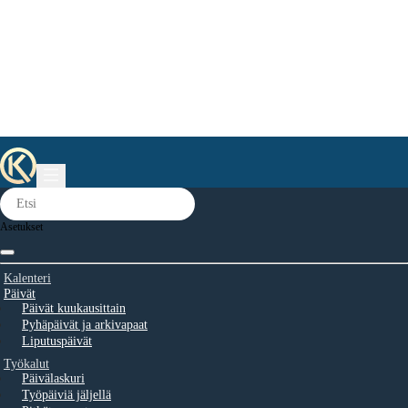
Asetukset
Kalenteri
Päivät
Päivät kuukausittain
Pyhäpäivät ja arkivapaat
Liputuspäivät
Työkalut
Päivälaskuri
Työpäiviä jäljellä