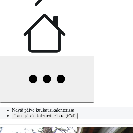
Näytä päivä kuukausikalenterissa
Lataa päivän kalenteritiedosto (iCal)