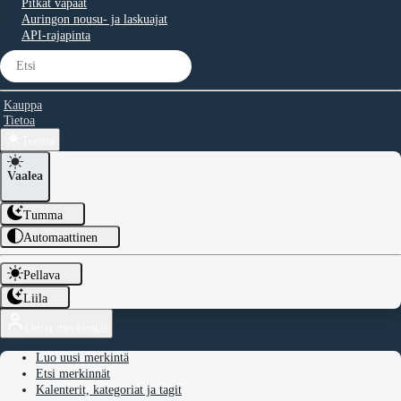
Pitkät vapaat
Auringon nousu- ja laskuajat
API-rajapinta
Kauppa
Tietoa
Teema
Vaalea
Tumma
Automaattinen
Pellava
Liila
Omat merkinnät
Luo uusi merkintä
Etsi merkinnät
Kalenterit, kategoriat ja tagit