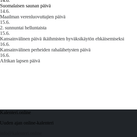
14.6.
Suomalaisen saunan päivä
14.6.
Maailman verenluovuttajien päivä
15.6.
2. sunnuntai helluntaista
15.6.
Kansainvälinen päivä ikäihmisten hyväksikäytön ehkäisemiseksi
16.6.
Kansainvälinen perheiden rahalähetysten päivä
16.6.
Afrikan lapsen päivä
Kalenteri.online
Uuden ajan online-kalenteri
info@kalenteri.online