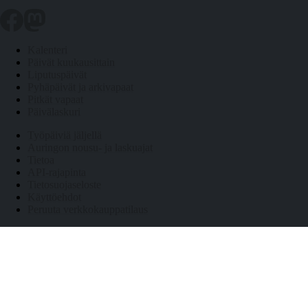
Kalenteri
Päivät kuukausittain
Liputuspäivät
Pyhäpäivät ja arkivapaat
Pitkät vapaat
Päivälaskuri
Työpäiviä jäljellä
Auringon nousu- ja laskuajat
Tietoa
API-rajapinta
Tietosuojaseloste
Käyttöehdot
Peruuta verkkokauppatilaus