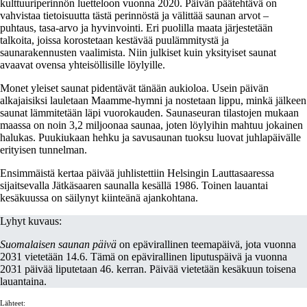
kulttuuriperinnön luetteloon vuonna 2020. Päivän päätehtävä on
vahvistaa tietoisuutta tästä perinnöstä ja välittää saunan arvot –
puhtaus, tasa-arvo ja hyvinvointi. Eri puolilla maata järjestetään
talkoita, joissa korostetaan kestävää puulämmitystä ja
saunarakennusten vaalimista. Niin julkiset kuin yksityiset saunat
avaavat ovensa yhteisöllisille löylyille.
Monet yleiset saunat pidentävät tänään aukioloa. Usein päivän
alkajaisiksi lauletaan Maamme-hymni ja nostetaan lippu, minkä jälkeen
saunat lämmitetään läpi vuorokauden. Saunaseuran tilastojen mukaan
maassa on noin 3,2 miljoonaa saunaa, joten löylyihin mahtuu jokainen
halukas. Puukiukaan hehku ja savusaunan tuoksu luovat juhlapäivälle
erityisen tunnelman.
Ensimmäistä kertaa päivää juhlistettiin Helsingin Lauttasaaressa
sijaitsevalla Jätkäsaaren saunalla kesällä 1986. Toinen lauantai
kesäkuussa on säilynyt kiinteänä ajankohtana.
Lyhyt kuvaus:
Suomalaisen saunan päivä
on epävirallinen teemapäivä, jota vuonna
2031 vietetään 14.6. Tämä on epävirallinen liputuspäivä ja vuonna
2031 päivää liputetaan 46. kerran. Päivää vietetään kesäkuun toisena
lauantaina.
Lähteet: