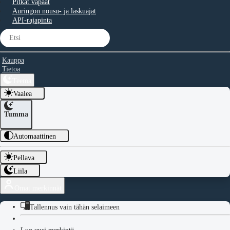
Pitkät vapaat
Auringon nousu- ja laskuajat
API-rajapinta
Kauppa
Tietoa
Teema
Vaalea
Tumma
Automaattinen
Pellava
Liila
Omat merkinnät
Tallennus vain tähän selaimeen