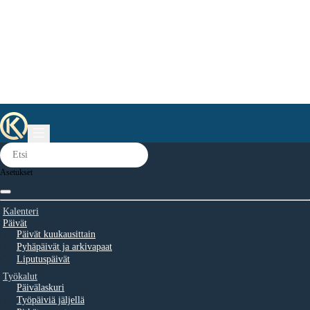
Asetukset
Kalenteri
Päivät
Päivät kuukausittain
Pyhäpäivät ja arkivapaat
Liputuspäivät
Työkalut
Päivälaskuri
Työpäiviä jäljellä