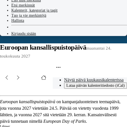
Luo uusi merkintä
Etsi merkinnät
Kalenterit, kategoriat ja tagit
Tuo ja vie merkintöjä
Hallinta
Kirjaudu sisään
Euroopan kansallispuistopäivä
maanantai 24.
toukokuuta 2027
Näytä päivä kuukausikalenterissa
Lataa päivän kalenteritiedosto (iCal)
Euroopan kansallispuistopäivä
on kampanjaluonteinen teemapäivä,
jota vuonna 2027 vietetään 24.5. Päivää on vietetty vuodesta 1999
lähtien, ja vuonna 2027 sitä vietetään 29. kerran. Kansainvälisesti
päivä tunnetaan nimellä
European Day of Parks
.
Lähteet: