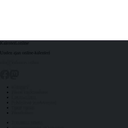
Kalenteri.online
Uuden ajan online-kalenteri
info@kalenteri.online
Kalenteri
Päivät kuukausittain
Liputuspäivät
Pyhäpäivät ja arkivapaat
Pitkät vapaat
Päivälaskuri
Työpäiviä jäljellä
Auringon nousu- ja laskuajat