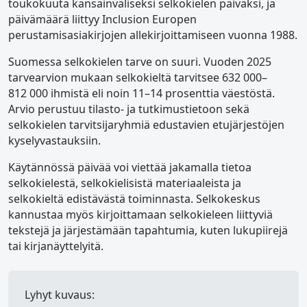
toukokuuta kansainväliseksi selkokielen päiväksi, ja
päivämäärä liittyy Inclusion Europen
perustamisasiakirjojen allekirjoittamiseen vuonna 1988.
Suomessa selkokielen tarve on suuri. Vuoden 2025
tarvearvion mukaan selkokieltä tarvitsee 632 000–
812 000 ihmistä eli noin 11–14 prosenttia väestöstä.
Arvio perustuu tilasto- ja tutkimustietoon sekä
selkokielen tarvitsijaryhmiä edustavien etujärjestöjen
kyselyvastauksiin.
Käytännössä päivää voi viettää jakamalla tietoa
selkokielestä, selkokielisistä materiaaleista ja
selkokieltä edistävästä toiminnasta. Selkokeskus
kannustaa myös kirjoittamaan selkokieleen liittyviä
tekstejä ja järjestämään tapahtumia, kuten lukupiirejä
tai kirjanäyttelyitä.
Lyhyt kuvaus: