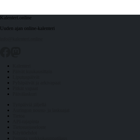
Kalenteri.online
Uuden ajan online-kalenteri
info@kalenteri.online
Kalenteri
Päivät kuukausittain
Liputuspäivät
Pyhäpäivät ja arkivapaat
Pitkät vapaat
Päivälaskuri
Työpäiviä jäljellä
Auringon nousu- ja laskuajat
Tietoa
API-rajapinta
Tietosuojaseloste
Käyttöehdot
Peruuta verkkokauppatilaus