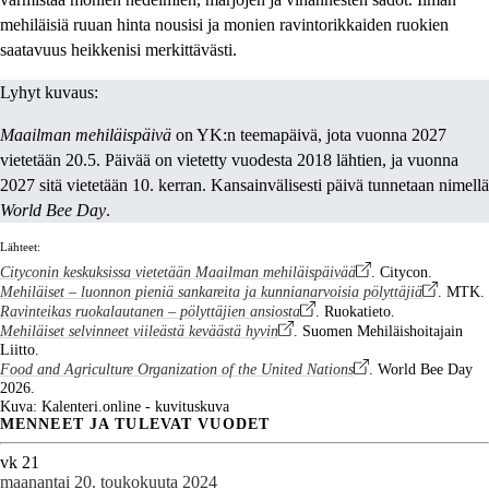
mehiläisiä ruuan hinta nousisi ja monien ravintorikkaiden ruokien
saatavuus heikkenisi merkittävästi.
Lyhyt kuvaus:
Maailman mehiläispäivä
on YK:n teemapäivä, jota vuonna 2027
vietetään 20.5. Päivää on vietetty vuodesta 2018 lähtien, ja vuonna
2027 sitä vietetään 10. kerran. Kansainvälisesti päivä tunnetaan nimellä
World Bee Day
.
Lähteet:
Cityconin keskuksissa vietetään Maailman mehiläispäivää
. Citycon.
Mehiläiset – luonnon pieniä sankareita ja kunnianarvoisia pölyttäjiä
. MTK.
Ravinteikas ruokalautanen – pölyttäjien ansiosta
. Ruokatieto.
Mehiläiset selvinneet viileästä keväästä hyvin
. Suomen Mehiläishoitajain
Liitto.
Food and Agriculture Organization of the United Nations
. World Bee Day
2026.
Kuva: Kalenteri.online - kuvituskuva
MENNEET JA TULEVAT VUODET
vk 21
maanantai 20. toukokuuta 2024