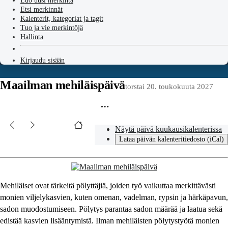
Luo uusi merkintä
Etsi merkinnät
Kalenterit, kategoriat ja tagit
Tuo ja vie merkintöjä
Hallinta
Kirjaudu sisään
Maailman mehiläispäivä
torstai 20. toukokuuta 2027
Näytä päivä kuukausikalenterissa
Lataa päivän kalenteritiedosto (iCal)
Mehiläiset ovat tärkeitä pölyttäjiä, joiden työ vaikuttaa merkittävästi
monien viljelykasvien, kuten omenan, vadelman, rypsin ja härkäpavun,
sadon muodostumiseen. Pölytys parantaa sadon määrää ja laatua sekä
edistää kasvien lisääntymistä. Ilman mehiläisten pölytystyötä monien