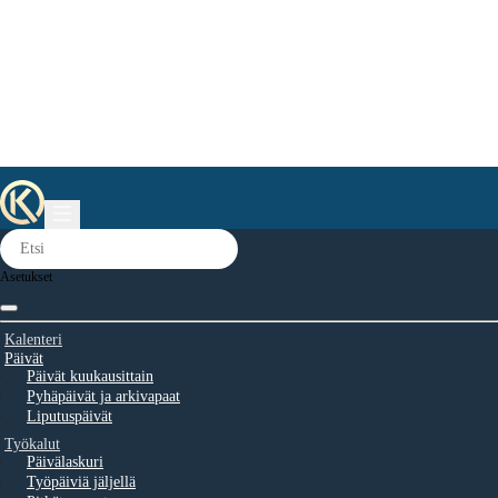
Asetukset
Kalenteri
Päivät
Päivät kuukausittain
Pyhäpäivät ja arkivapaat
Liputuspäivät
Työkalut
Päivälaskuri
Työpäiviä jäljellä