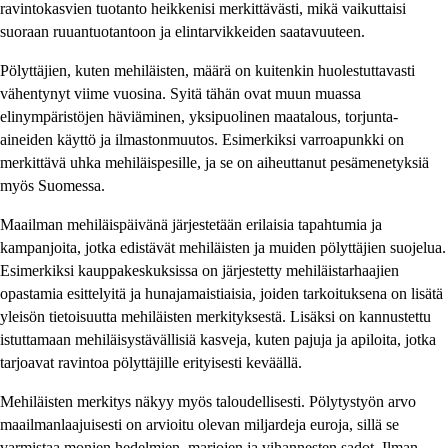
ravintokasvien tuotanto heikkenisi merkittävästi, mikä vaikuttaisi
suoraan ruuantuotantoon ja elintarvikkeiden saatavuuteen.
Pölyttäjien, kuten mehiläisten, määrä on kuitenkin huolestuttavasti
vähentynyt viime vuosina. Syitä tähän ovat muun muassa
elinympäristöjen häviäminen, yksipuolinen maatalous, torjunta-
aineiden käyttö ja ilmastonmuutos. Esimerkiksi varroapunkki on
merkittävä uhka mehiläispesille, ja se on aiheuttanut pesämenetyksiä
myös Suomessa.
Maailman mehiläispäivänä järjestetään erilaisia tapahtumia ja
kampanjoita, jotka edistävät mehiläisten ja muiden pölyttäjien suojelua.
Esimerkiksi kauppakeskuksissa on järjestetty mehiläistarhaajien
opastamia esittelyitä ja hunajamaistiaisia, joiden tarkoituksena on lisätä
yleisön tietoisuutta mehiläisten merkityksestä. Lisäksi on kannustettu
istuttamaan mehiläisystävällisiä kasveja, kuten pajuja ja apiloita, jotka
tarjoavat ravintoa pölyttäjille erityisesti keväällä.
Mehiläisten merkitys näkyy myös taloudellisesti. Pölytystyön arvo
maailmanlaajuisesti on arvioitu olevan miljardeja euroja, sillä se
varmistaa monien hedelmien, marjojen ja vihannesten sadot. Ilman