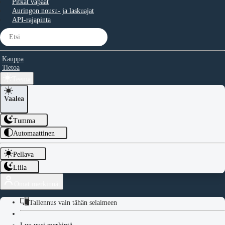
Pitkät vapaat
Auringon nousu- ja laskuajat
API-rajapinta
Kauppa
Tietoa
Teema
Vaalea
Tumma
Automaattinen
Pellava
Liila
Omat merkinnät
Tallennus vain tähän selaimeen