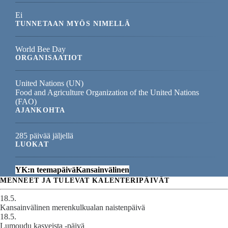
Ei
TUNNETAAN MYÖS NIMELLÄ
World Bee Day
ORGANISAATIOT
United Nations (UN)
Food and Agriculture Organization of the United Nations
(FAO)
AJANKOHTA
285 päivää jäljellä
LUOKAT
YK:n teemapäivä
Kansainvälinen
MENNEET JA TULEVAT KALENTERIPÄIVÄT
18.5.
Kansainvälinen merenkulkualan naistenpäivä
18.5.
Lumoudu kasveista -päivä