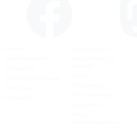
Kalenteri
Työpäiviä jäljellä
Päivät kuukausittain
Auringon nousu- ja
laskuajat
Liputuspäivät
Tietoa
Pyhäpäivät ja arkivapaat
API-rajapinta
Pitkät vapaat
Tietosuojaseloste
Päivälaskuri
Käyttöehdot
Peruuta
verkkokauppatilaus