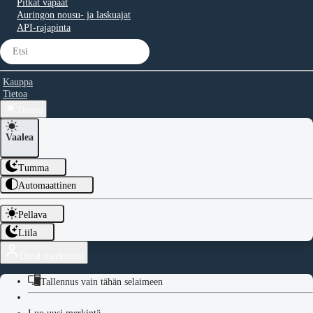
Pitkät vapaat
Auringon nousu- ja laskuajat
API-rajapinta
Kauppa
Tietoa
Teema
Vaalea
Tumma
Automaattinen
Pellava
Liila
Omat merkinnät
Tallennus vain tähän selaimeen