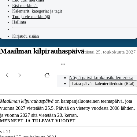
Luo uusi merkintä
Etsi merkinnät
Kalenterit, kategoriat ja tagit
Tuo ja vie merkintöjä
Hallinta
Kirjaudu sisään
Maailman kilpirauhaspäivä
tiistai 25. toukokuuta 2027
Näytä päivä kuukausikalenterissa
Lataa päivän kalenteritiedosto (iCal)
Maailman kilpirauhaspäivä
on kampanjaluonteinen teemapäivä, jota
vuonna 2027 vietetään 25.5. Päivää on vietetty vuodesta 2008 lähtien,
ja vuonna 2027 sitä vietetään 20. kerran.
MENNEET JA TULEVAT VUODET
vk 21