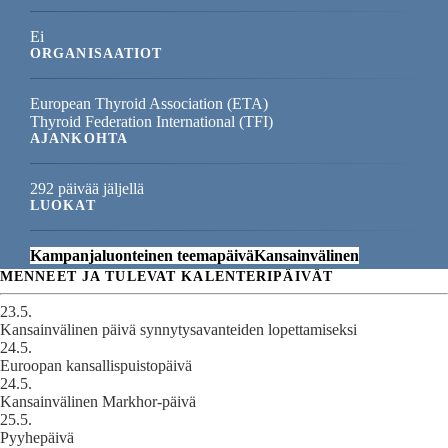
Ei
ORGANISAATIOT
European Thyroid Association (ETA)
Thyroid Federation International (TFI)
AJANKOHTA
292 päivää jäljellä
LUOKAT
Kampanjaluonteinen teemapäivä
Kansainvälinen
MENNEET JA TULEVAT KALENTERIPÄIVÄT
23.5.
Kansainvälinen päivä synnytysavanteiden lopettamiseksi
24.5.
Euroopan kansallispuistopäivä
24.5.
Kansainvälinen Markhor-päivä
25.5.
Pyyhepäivä