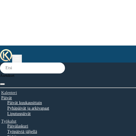
Asetukset
Kalenteri
Päivät
Päivät kuukausittain
Pyhäpäivät ja arkivapaat
Liputuspäivät
Työkalut
Päivälaskuri
Työpäiviä jäljellä