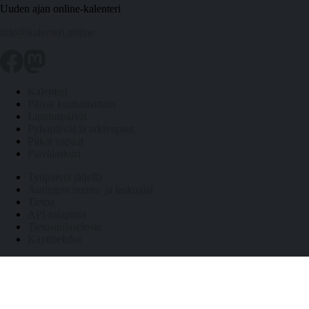
Uuden ajan online-kalenteri
info@kalenteri.online
Kalenteri
Päivät kuukausittain
Liputuspäivät
Pyhäpäivät ja arkivapaat
Pitkät vapaat
Päivälaskuri
Työpäiviä jäljellä
Auringon nousu- ja laskuajat
Tietoa
API-rajapinta
Tietosuojaseloste
Käyttöehdot