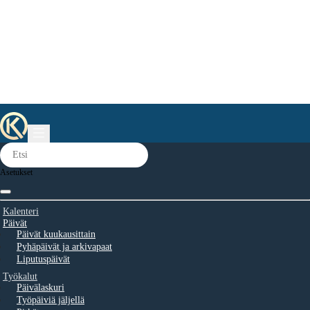
Asetukset
Kalenteri
Päivät
Päivät kuukausittain
Pyhäpäivät ja arkivapaat
Liputuspäivät
Työkalut
Päivälaskuri
Työpäiviä jäljellä