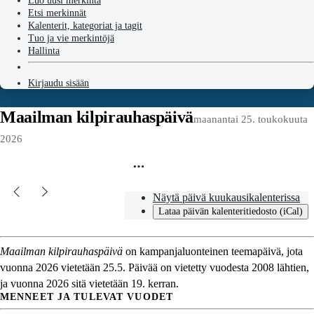
Luo uusi merkintä
Etsi merkinnät
Kalenterit, kategoriat ja tagit
Tuo ja vie merkintöjä
Hallinta
Kirjaudu sisään
Maailman kilpirauhaspäivä
maanantai 25. toukokuuta
2026
Näytä päivä kuukausikalenterissa
Lataa päivän kalenteritiedosto (iCal)
Maailman kilpirauhaspäivä
on kampanjaluonteinen teemapäivä, jota
vuonna 2026 vietetään 25.5. Päivää on vietetty vuodesta 2008 lähtien,
ja vuonna 2026 sitä vietetään 19. kerran.
MENNEET JA TULEVAT VUODET