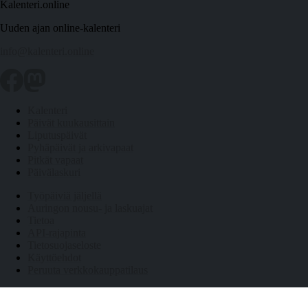
Kalenteri.online
Uuden ajan online-kalenteri
info@kalenteri.online
Kalenteri
Päivät kuukausittain
Liputuspäivät
Pyhäpäivät ja arkivapaat
Pitkät vapaat
Päivälaskuri
Työpäiviä jäljellä
Auringon nousu- ja laskuajat
Tietoa
API-rajapinta
Tietosuojaseloste
Käyttöehdot
Peruuta verkkokauppatilaus