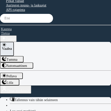
Pitkät vapaat
Auringon nousu- ja laskuajat
API-rajapinta
Kauppa
Tietoa
Teema
Vaalea
Tumma
Automaattinen
Pellava
Liila
Omat merkinnät
Tallennus vain tähän selaimeen