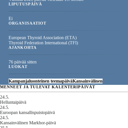
LIPUTUSPÄIVÄ
Ei
ORGANISAATIOT
European Thyroid Association (ETA)
Thyroid Federation International (TFI)
AJANKOHTA
76 päivää sitten
LUOKAT
Kampanjaluonteinen teemapäivä
Kansainvälinen
MENNEET JA TULEVAT KALENTERIPÄIVÄT
24.5.
Helluntaipäivä
24.5.
Euroopan kansallispuistopäivä
24.5.
Kansainvälinen Markhor-päivä
25.5.