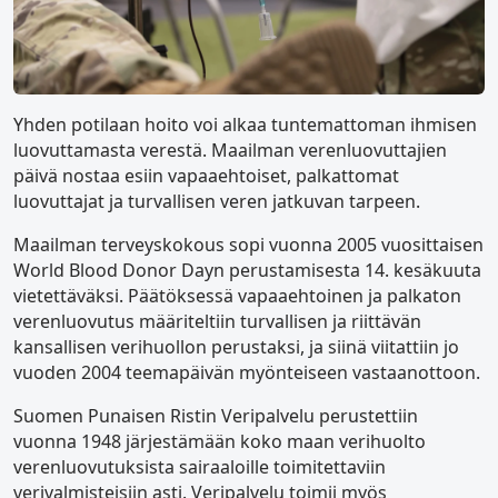
Yhden potilaan hoito voi alkaa tuntemattoman ihmisen
luovuttamasta verestä. Maailman verenluovuttajien
päivä nostaa esiin vapaaehtoiset, palkattomat
luovuttajat ja turvallisen veren jatkuvan tarpeen.
Maailman terveyskokous sopi vuonna 2005 vuosittaisen
World Blood Donor Dayn perustamisesta 14. kesäkuuta
vietettäväksi. Päätöksessä vapaaehtoinen ja palkaton
verenluovutus määriteltiin turvallisen ja riittävän
kansallisen verihuollon perustaksi, ja siinä viitattiin jo
vuoden 2004 teemapäivän myönteiseen vastaanottoon.
Suomen Punaisen Ristin Veripalvelu perustettiin
vuonna 1948 järjestämään koko maan verihuolto
verenluovutuksista sairaaloille toimitettaviin
verivalmisteisiin asti. Veripalvelu toimii myös