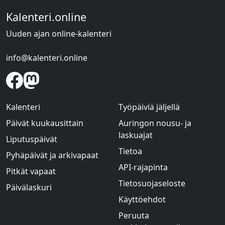
Kalenteri.online
Uuden ajan online-kalenteri
info@kalenteri.online
Kalenteri
Työpäiviä jäljellä
Päivät kuukausittain
Auringon nousu- ja
laskuajat
Liputuspäivät
Tietoa
Pyhäpäivät ja arkivapaat
API-rajapinta
Pitkät vapaat
Tietosuojaseloste
Päivälaskuri
Käyttöehdot
Peruuta