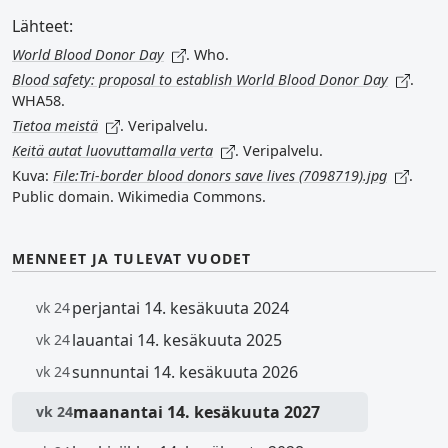
Lähteet:
World Blood Donor Day
. Who.
Blood safety: proposal to establish World Blood Donor Day
.
WHA58.
Tietoa meistä
. Veripalvelu.
Keitä autat luovuttamalla verta
. Veripalvelu.
Kuva:
File:Tri-border blood donors save lives (7098719).jpg
.
Public domain. Wikimedia Commons.
MENNEET JA TULEVAT VUODET
perjantai 14. kesäkuuta 2024
vk 24
lauantai 14. kesäkuuta 2025
vk 24
sunnuntai 14. kesäkuuta 2026
vk 24
maanantai 14. kesäkuuta 2027
vk 24