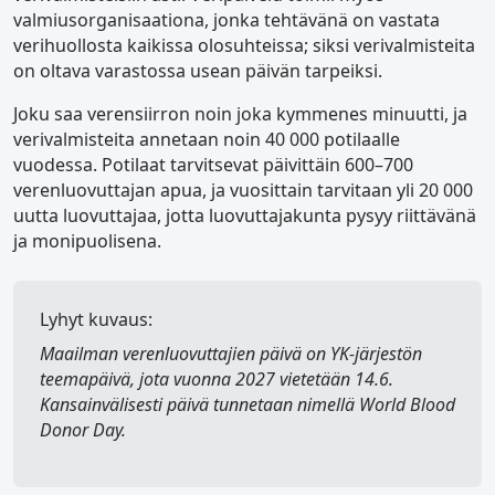
valmiusorganisaationa, jonka tehtävänä on vastata
verihuollosta kaikissa olosuhteissa; siksi verivalmisteita
on oltava varastossa usean päivän tarpeiksi.
Joku saa verensiirron noin joka kymmenes minuutti, ja
verivalmisteita annetaan noin 40 000 potilaalle
vuodessa. Potilaat tarvitsevat päivittäin 600–700
verenluovuttajan apua, ja vuosittain tarvitaan yli 20 000
uutta luovuttajaa, jotta luovuttajakunta pysyy riittävänä
ja monipuolisena.
Lyhyt kuvaus:
Maailman verenluovuttajien päivä
on YK-järjestön
teemapäivä, jota vuonna 2027 vietetään 14.6.
Kansainvälisesti päivä tunnetaan nimellä
World Blood
Donor Day
.