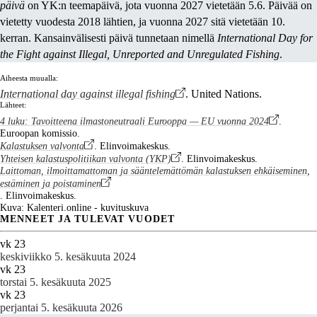
päivä
on YK:n teemapäivä, jota vuonna 2027 vietetään 5.6. Päivää on
vietetty vuodesta 2018 lähtien, ja vuonna 2027 sitä vietetään 10.
kerran. Kansainvälisesti päivä tunnetaan nimellä
International Day for
the Fight against Illegal, Unreported and Unregulated Fishing
.
Aiheesta muualla:
International day against illegal fishing
. United Nations.
Lähteet:
4 luku: Tavoitteena ilmastoneutraali Eurooppa — EU vuonna 2024
.
Euroopan komissio.
Kalastuksen valvonta
. Elinvoimakeskus.
Yhteisen kalastuspolitiikan valvonta (YKP)
. Elinvoimakeskus.
Laittoman, ilmoittamattoman ja sääntelemättömän kalastuksen ehkäiseminen,
estäminen ja poistaminen
. Elinvoimakeskus.
Kuva: Kalenteri.online - kuvituskuva
MENNEET JA TULEVAT VUODET
vk 23
keskiviikko 5. kesäkuuta 2024
vk 23
torstai 5. kesäkuuta 2025
vk 23
perjantai 5. kesäkuuta 2026