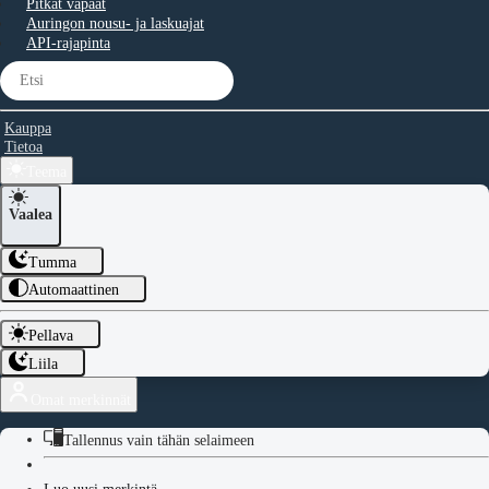
Pitkät vapaat
Auringon nousu- ja laskuajat
API-rajapinta
Kauppa
Tietoa
Teema
Vaalea
Tumma
Automaattinen
Pellava
Liila
Omat merkinnät
Tallennus vain tähän selaimeen