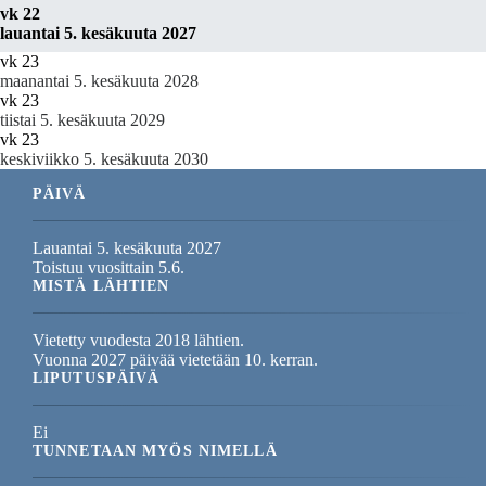
vk 22
lauantai 5. kesäkuuta 2027
vk 23
maanantai 5. kesäkuuta 2028
vk 23
tiistai 5. kesäkuuta 2029
vk 23
keskiviikko 5. kesäkuuta 2030
PÄIVÄ
Lauantai 5. kesäkuuta 2027
Toistuu vuosittain 5.6.
MISTÄ LÄHTIEN
Vietetty vuodesta 2018 lähtien.
Vuonna 2027 päivää vietetään 10. kerran.
LIPUTUSPÄIVÄ
Ei
TUNNETAAN MYÖS NIMELLÄ