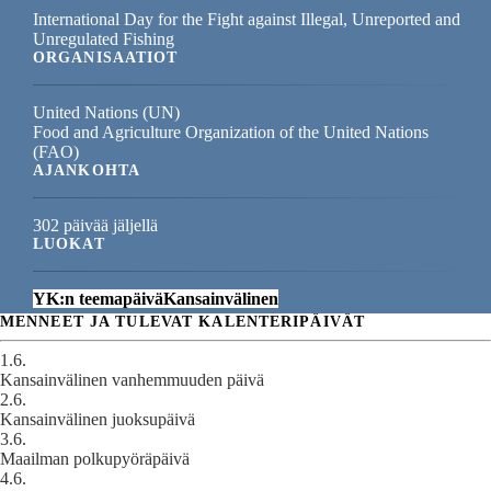
International Day for the Fight against Illegal, Unreported and
Unregulated Fishing
ORGANISAATIOT
United Nations (UN)
Food and Agriculture Organization of the United Nations
(FAO)
AJANKOHTA
302 päivää jäljellä
LUOKAT
YK:n teemapäivä
Kansainvälinen
MENNEET JA TULEVAT KALENTERIPÄIVÄT
1.6.
Kansainvälinen vanhemmuuden päivä
2.6.
Kansainvälinen juoksupäivä
3.6.
Maailman polkupyöräpäivä
4.6.