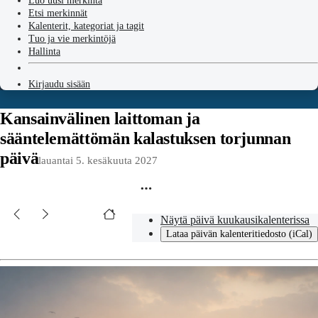
Luo uusi merkintä
Etsi merkinnät
Kalenterit, kategoriat ja tagit
Tuo ja vie merkintöjä
Hallinta
Kirjaudu sisään
Kansainvälinen laittoman ja
sääntelemättömän kalastuksen torjunnan
päivä
lauantai 5. kesäkuuta 2027
Näytä päivä kuukausikalenterissa
Lataa päivän kalenteritiedosto (iCal)