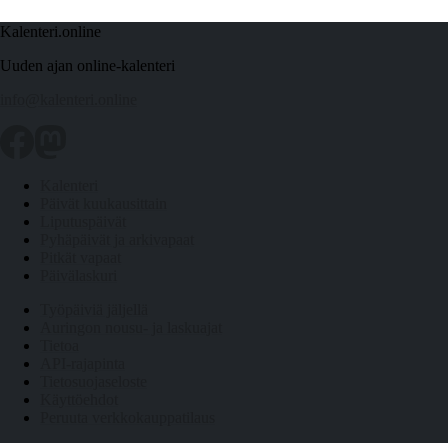
Kalenteri.online
Uuden ajan online-kalenteri
info@kalenteri.online
Kalenteri
Päivät kuukausittain
Liputuspäivät
Pyhäpäivät ja arkivapaat
Pitkät vapaat
Päivälaskuri
Työpäiviä jäljellä
Auringon nousu- ja laskuajat
Tietoa
API-rajapinta
Tietosuojaseloste
Käyttöehdot
Peruuta verkkokauppatilaus