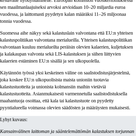
kestävälle hyödyntämiselle. Euroopan komission vuosikertomuksessa
sen maailmanlaajuiseksi arvoksi arvioidaan 10–20 miljardia euroa
vuodessa, ja laittomasti pyydetyn kalan määräksi 11–26 miljoonaa
tonnia vuodessa.
Suomessa aihe näkyy sekä kalastuslain valvontana että EU:n yhteisen
kalastuspolitiikan valvontana merialueilla. Yhteisen kalastuspolitiikan
valvontaan kuuluu merialueilta peräisin olevien kalaerien, kuljetuksen
ja kalakaupan valvonta sekä LIS-kalastuksen ja siihen liittyvien
kalaerien estäminen EU:n sisällä ja sen ulkopuolella.
Käytännön työssä yksi keskeinen väline on saalistodistusjärjestelmä,
joka koskee EU:n ulkopuolisista maista unioniin tuotavia
kalastustuotteita ja unionista kolmansiin maihin vietäviä
kalastustuotteita. Asianmukaisesti varmennetulla saalistodistuksella
maahantuoja osoittaa, että kala tai kalastustuote on pyydetty
pyyntialueella voimassa olevien säädösten ja määräysten mukaisesti.
Lyhyt kuvaus:
Kansainvälinen laittoman ja sääntelemättömän kalastuksen torjunnan