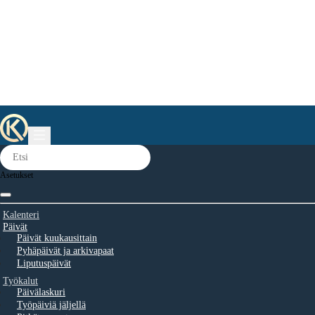
Asetukset
Kalenteri
Päivät
Päivät kuukausittain
Pyhäpäivät ja arkivapaat
Liputuspäivät
Työkalut
Päivälaskuri
Työpäiviä jäljellä