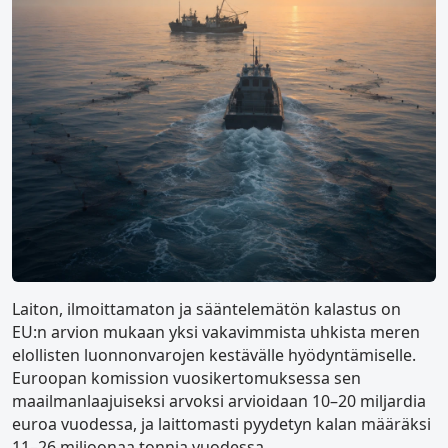
Laiton, ilmoittamaton ja sääntelemätön kalastus on
EU:n arvion mukaan yksi vakavimmista uhkista meren
elollisten luonnonvarojen kestävälle hyödyntämiselle.
Euroopan komission vuosikertomuksessa sen
maailmanlaajuiseksi arvoksi arvioidaan 10–20 miljardia
euroa vuodessa, ja laittomasti pyydetyn kalan määräksi
11–26 miljoonaa tonnia vuodessa.