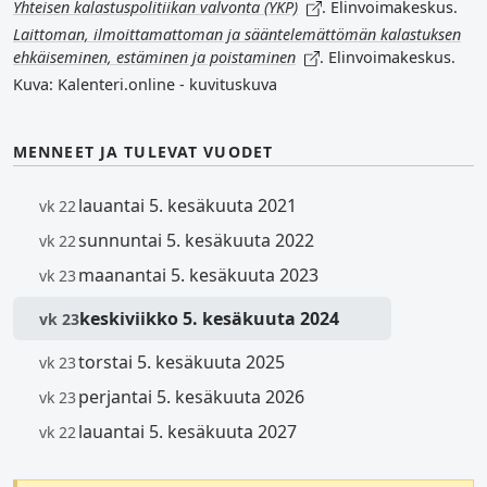
Yhteisen kalastuspolitiikan valvonta (YKP)
. Elinvoimakeskus.
Laittoman, ilmoittamattoman ja sääntelemättömän kalastuksen
ehkäiseminen, estäminen ja poistaminen
. Elinvoimakeskus.
Kuva: Kalenteri.online - kuvituskuva
MENNEET JA TULEVAT VUODET
lauantai 5. kesäkuuta 2021
vk 22
sunnuntai 5. kesäkuuta 2022
vk 22
maanantai 5. kesäkuuta 2023
vk 23
keskiviikko 5. kesäkuuta 2024
vk 23
torstai 5. kesäkuuta 2025
vk 23
perjantai 5. kesäkuuta 2026
vk 23
lauantai 5. kesäkuuta 2027
vk 22