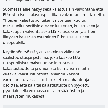
Suomessa aihe näkyy sekä kalastuslain valvontana että
EU:n yhteisen kalastuspolitiikan valvontana merialueilla.
Yhteisen kalastuspolitiikan valvontaan kuuluu
merialueilta peräisin olevien kalaerien, kuljetuksen ja
kalakaupan valvonta sekä LIS-kalastuksen ja siihen
liittyvien kalaerien estäminen EU:n sisällä ja sen
ulkopuolella.
Käytännön työssä yksi keskeinen väline on
saalistodistusjärjestelmä, joka koskee EU:n
ulkopuolisista maista unioniin tuotavia
kalastustuotteita ja unionista kolmansiin maihin
vietäviä kalastustuotteita. Asianmukaisesti
varmennetulla saalistodistuksella maahantuoja
osoittaa, että kala tai kalastustuote on pyydetty
pyyntialueella voimassa olevien säädösten ja
määräysten mukaisesti.