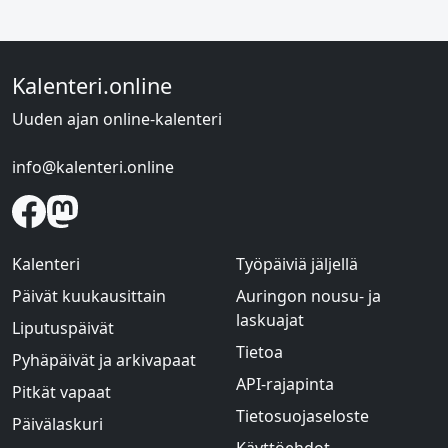
Kalenteri.online
Uuden ajan online-kalenteri
info@kalenteri.online
Kalenteri
Työpäiviä jäljellä
Päivät kuukausittain
Auringon nousu- ja
laskuajat
Liputuspäivät
Tietoa
Pyhäpäivät ja arkivapaat
API-rajapinta
Pitkät vapaat
Tietosuojaseloste
Päivälaskuri