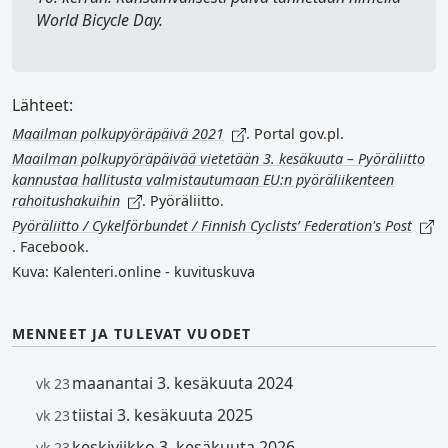
World Bicycle Day
.
Lähteet:
Maailman polkupyöräpäivä 2021
. Portal gov.pl.
Maailman polkupyöräpäivää vietetään 3. kesäkuuta – Pyöräliitto
kannustaa hallitusta valmistautumaan EU:n pyöräliikenteen
rahoitushakuihin
. Pyöräliitto.
Pyöräliitto / Cykelförbundet / Finnish Cyclists’ Federation's Post
. Facebook.
Kuva: Kalenteri.online - kuvituskuva
MENNEET JA TULEVAT VUODET
maanantai 3. kesäkuuta 2024
vk 23
tiistai 3. kesäkuuta 2025
vk 23
keskiviikko 3. kesäkuuta 2026
vk 23