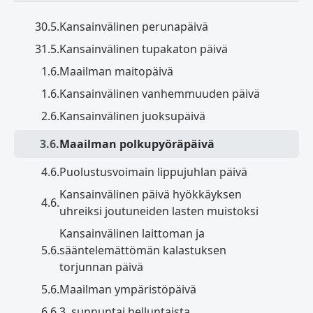
30.5.
Kansainvälinen perunapäivä
31.5.
Kansainvälinen tupakaton päivä
1.6.
Maailman maitopäivä
1.6.
Kansainvälinen vanhemmuuden päivä
2.6.
Kansainvälinen juoksupäivä
3.6.
Maailman polkupyöräpäivä
4.6.
Puolustusvoimain lippujuhlan päivä
Kansainvälinen päivä hyökkäyksen
4.6.
uhreiksi joutuneiden lasten muistoksi
Kansainvälinen laittoman ja
5.6.
sääntelemättömän kalastuksen
torjunnan päivä
5.6.
Maailman ympäristöpäivä
6.6.
3. sunnuntai helluntaista