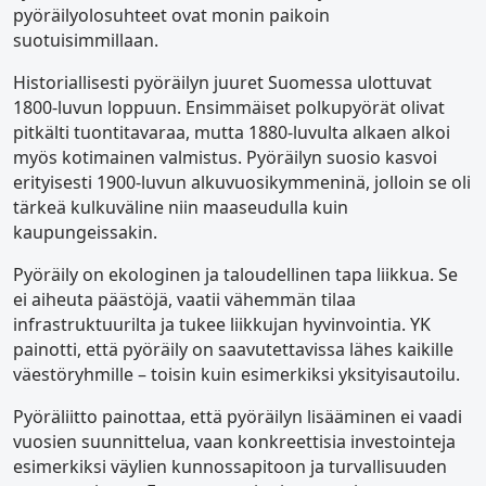
pyöräilyolosuhteet ovat monin paikoin
suotuisimmillaan.
Historiallisesti pyöräilyn juuret Suomessa ulottuvat
1800-luvun loppuun. Ensimmäiset polkupyörät olivat
pitkälti tuontitavaraa, mutta 1880-luvulta alkaen alkoi
myös kotimainen valmistus. Pyöräilyn suosio kasvoi
erityisesti 1900-luvun alkuvuosikymmeninä, jolloin se oli
tärkeä kulkuväline niin maaseudulla kuin
kaupungeissakin.
Pyöräily on ekologinen ja taloudellinen tapa liikkua. Se
ei aiheuta päästöjä, vaatii vähemmän tilaa
infrastruktuurilta ja tukee liikkujan hyvinvointia. YK
painotti, että pyöräily on saavutettavissa lähes kaikille
väestöryhmille – toisin kuin esimerkiksi yksityisautoilu.
Pyöräliitto painottaa, että pyöräilyn lisääminen ei vaadi
vuosien suunnittelua, vaan konkreettisia investointeja
esimerkiksi väylien kunnossapitoon ja turvallisuuden