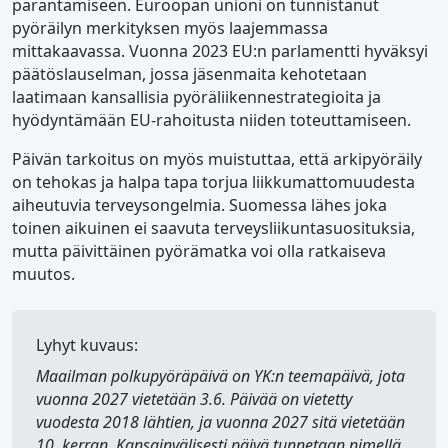
parantamiseen. Euroopan unioni on tunnistanut
pyöräilyn merkityksen myös laajemmassa
mittakaavassa. Vuonna 2023 EU:n parlamentti hyväksyi
päätöslauselman, jossa jäsenmaita kehotetaan
laatimaan kansallisia pyöräliikennestrategioita ja
hyödyntämään EU-rahoitusta niiden toteuttamiseen.
Päivän tarkoitus on myös muistuttaa, että arkipyöräily
on tehokas ja halpa tapa torjua liikkumattomuudesta
aiheutuvia terveysongelmia. Suomessa lähes joka
toinen aikuinen ei saavuta terveysliikuntasuosituksia,
mutta päivittäinen pyörämatka voi olla ratkaiseva
muutos.
Lyhyt kuvaus:
Maailman polkupyöräpäivä
on YK:n teemapäivä, jota
vuonna 2027 vietetään 3.6. Päivää on vietetty
vuodesta 2018 lähtien, ja vuonna 2027 sitä vietetään
10. kerran. Kansainvälisesti päivä tunnetaan nimellä