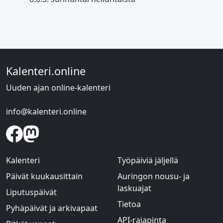
Kalenteri.online
Uuden ajan online-kalenteri
info@kalenteri.online
Kalenteri
Työpäiviä jäljellä
Päivät kuukausittain
Auringon nousu- ja
laskuajat
Liputuspäivät
Tietoa
Pyhäpäivät ja arkivapaat
API-rajapinta