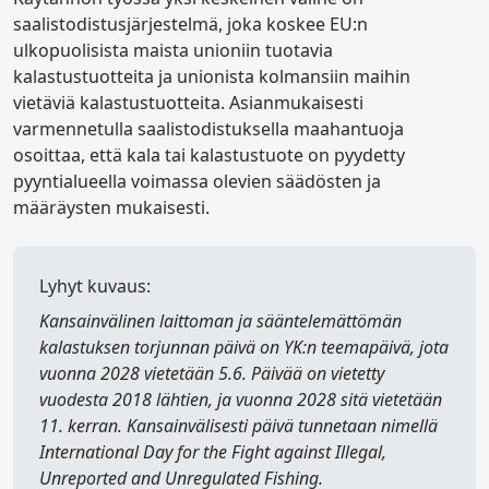
saalistodistusjärjestelmä, joka koskee EU:n
ulkopuolisista maista unioniin tuotavia
kalastustuotteita ja unionista kolmansiin maihin
vietäviä kalastustuotteita. Asianmukaisesti
varmennetulla saalistodistuksella maahantuoja
osoittaa, että kala tai kalastustuote on pyydetty
pyyntialueella voimassa olevien säädösten ja
määräysten mukaisesti.
Lyhyt kuvaus:
Kansainvälinen laittoman ja sääntelemättömän
kalastuksen torjunnan päivä
on YK:n teemapäivä, jota
vuonna 2028 vietetään 5.6. Päivää on vietetty
vuodesta 2018 lähtien, ja vuonna 2028 sitä vietetään
11. kerran. Kansainvälisesti päivä tunnetaan nimellä
International Day for the Fight against Illegal,
Unreported and Unregulated Fishing
.