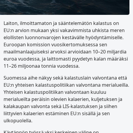
Laiton, ilmoittamaton ja sääntelemätön kalastus on
EU:n arvion mukaan yksi vakavimmista uhkista meren
elollisten luonnonvarojen kestävälle hyödyntämiselle.
Euroopan komission vuosikertomuksessa sen
maailmanlaajuiseksi arvoksi arvioidaan 10–20 miljardia
euroa vuodessa, ja laittomasti pyydetyn kalan määräksi
11–26 miljoonaa tonnia vuodessa.
Suomessa aihe näkyy sekä kalastuslain valvontana että
EU:n yhteisen kalastuspolitiikan valvontana merialueilla.
Yhteisen kalastuspolitiikan valvontaan kuuluu
merialueilta peräisin olevien kalaerien, kuljetuksen ja
kalakaupan valvonta sekä LIS-kalastuksen ja siihen
liittyvien kalaerien estäminen EU:n sisällä ja sen
ulkopuolella.
Käytännön työssä yksi keskeinen väline on