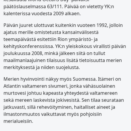
päätöslauselmassa 63/111. Päivää on vietetty YK:n
kalenterissa vuodesta 2009 alkaen.
Päivän juuret ulottuvat kuitenkin vuoteen 1992, jolloin
ajatus merille omistetusta kansainvälisestä
teemapäivästä esitettiin Rion ympäristö- ja
kehityskonferenssissa. YK:n yleiskokous virallisti päivän
joulukuussa 2008, minkä jälkeen siitä on tullut
maailmanlaajuinen tilaisuus lisätä tietoisuutta merien
merkityksestä ja niiden suojelusta.
Merien hyvinvointi näkyy myös Suomessa. Itämeri on
Atlantin valtameren sivumeri, jonka vähäsuolainen
murtovesi johtuu kapeasta yhteydestä valtamereen
sekä mereen laskevista jokivesistä. Sen tilaa seurataan
jatkuvasti, sillä rehevöityminen, haitalliset aineet ja
ilmastonmuutos vaikuttavat myös pohjoisiin
merialueisiin.