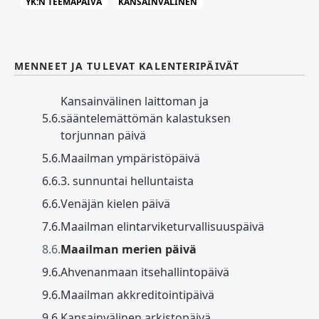
YK:N TEEMAPÄIVÄ
KANSAINVÄLINEN
MENNEET JA TULEVAT KALENTERIPÄIVÄT
Kansainvälinen laittoman ja
5.6.
sääntelemättömän kalastuksen
torjunnan päivä
5.6.
Maailman ympäristöpäivä
6.6.
3. sunnuntai helluntaista
6.6.
Venäjän kielen päivä
7.6.
Maailman elintarviketurvallisuuspäivä
8.6.
Maailman merien päivä
9.6.
Ahvenanmaan itsehallintopäivä
9.6.
Maailman akkreditointipäivä
9.6.
Kansainvälinen arkistopäivä