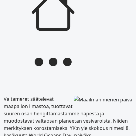
Valtameret säätelevät
maapallon ilmastoa, tuottavat
suuren osan hengittämästämme hapesta ja
muodostavat valtaosan planeetan vesivaroista. Niiden
merkityksen korostamiseksi YK:n yleiskokous nimesi 8.
kesäkuuta World Oceans Day -päiväksi