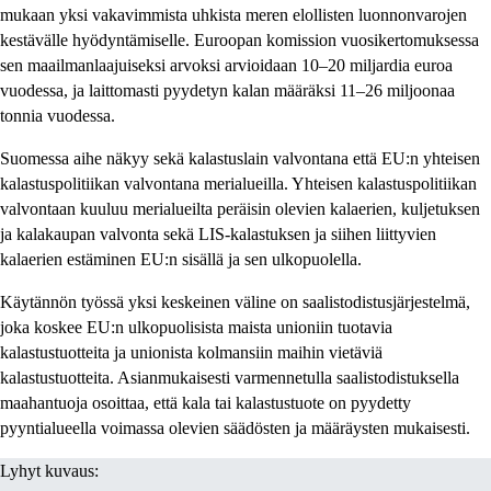
mukaan yksi vakavimmista uhkista meren elollisten luonnonvarojen
kestävälle hyödyntämiselle. Euroopan komission vuosikertomuksessa
sen maailmanlaajuiseksi arvoksi arvioidaan 10–20 miljardia euroa
vuodessa, ja laittomasti pyydetyn kalan määräksi 11–26 miljoonaa
tonnia vuodessa.
Suomessa aihe näkyy sekä kalastuslain valvontana että EU:n yhteisen
kalastuspolitiikan valvontana merialueilla. Yhteisen kalastuspolitiikan
valvontaan kuuluu merialueilta peräisin olevien kalaerien, kuljetuksen
ja kalakaupan valvonta sekä LIS-kalastuksen ja siihen liittyvien
kalaerien estäminen EU:n sisällä ja sen ulkopuolella.
Käytännön työssä yksi keskeinen väline on saalistodistusjärjestelmä,
joka koskee EU:n ulkopuolisista maista unioniin tuotavia
kalastustuotteita ja unionista kolmansiin maihin vietäviä
kalastustuotteita. Asianmukaisesti varmennetulla saalistodistuksella
maahantuoja osoittaa, että kala tai kalastustuote on pyydetty
pyyntialueella voimassa olevien säädösten ja määräysten mukaisesti.
Lyhyt kuvaus: