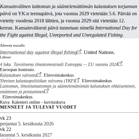
Kansainvälinen laittoman ja sääntelemättömän kalastuksen torjunnan
päivä
on YK:n teemapäivä, jota vuonna 2029 vietetään 5.6. Päivää on
vietetty vuodesta 2018 lähtien, ja vuonna 2029 sitä vietetään 12.
kerran. Kansainvälisesti päivä tunnetaan nimellä
International Day for
the Fight against Illegal, Unreported and Unregulated Fishing
.
Aiheesta muualla:
International day against illegal fishing
. United Nations.
Lähteet:
4 luku: Tavoitteena ilmastoneutraali Eurooppa — EU vuonna 2024
.
Euroopan komissio.
Kalastuksen valvonta
. Elinvoimakeskus.
Yhteisen kalastuspolitiikan valvonta (YKP)
. Elinvoimakeskus.
Laittoman, ilmoittamattoman ja sääntelemättömän kalastuksen ehkäiseminen,
estäminen ja poistaminen
. Elinvoimakeskus.
Kuva: Kalenteri.online - kuvituskuva
MENNEET JA TULEVAT VUODET
vk 23
perjantai 5. kesäkuuta 2026
vk 22
lauantai 5. kesäkuuta 2027