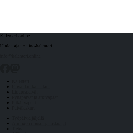
Kalenteri.online
Uuden ajan online-kalenteri
info@kalenteri.online
Kalenteri
Päivät kuukausittain
Liputuspäivät
Pyhäpäivät ja arkivapaat
Pitkät vapaat
Päivälaskuri
Työpäiviä jäljellä
Auringon nousu- ja laskuajat
Tietoa