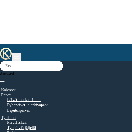
Asetukset
Kalenteri
Päivät
Päivät kuukausittain
Pyhäpäivät ja arkivapaat
Liputuspäivät
Työkalut
Päivälaskuri
Työpäiviä jäljellä