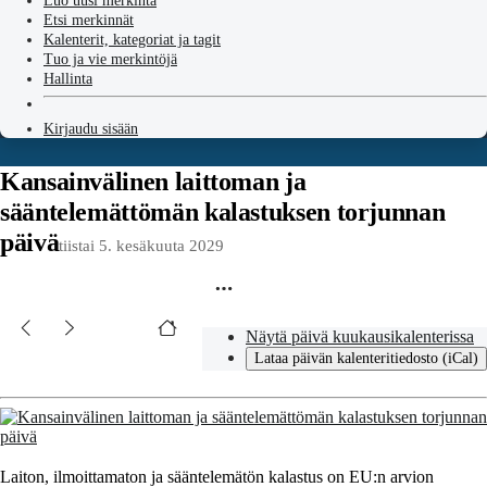
Luo uusi merkintä
Etsi merkinnät
Kalenterit, kategoriat ja tagit
Tuo ja vie merkintöjä
Hallinta
Kirjaudu sisään
Kansainvälinen laittoman ja
sääntelemättömän kalastuksen torjunnan
päivä
tiistai 5. kesäkuuta 2029
Näytä päivä kuukausikalenterissa
Lataa päivän kalenteritiedosto (iCal)
Laiton, ilmoittamaton ja sääntelemätön kalastus on EU:n arvion