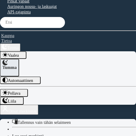
Pitkät vapaat
Auringon nousu- ja laskuajat
API-rajapinta
Kauppa
Tietoa
Teema
Vaalea
Tumma
Automaattinen
Pellava
Liila
Omat merkinnät
Tallennus vain tähän selaimeen