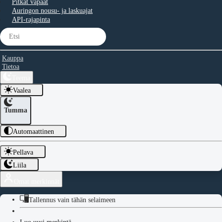
Pitkät vapaat
Auringon nousu- ja laskuajat
API-rajapinta
Kauppa
Tietoa
Teema
Vaalea
Tumma
Automaattinen
Pellava
Liila
Omat merkinnät
Tallennus vain tähän selaimeen