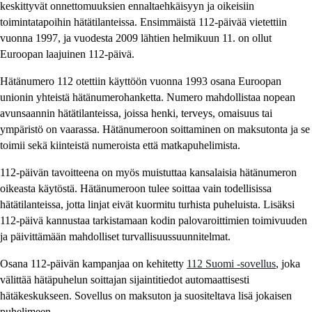
keskittyvät onnettomuuksien ennaltaehkäisyyn ja oikeisiin
toimintatapoihin hätätilanteissa. Ensimmäistä 112-päivää vietettiin
vuonna 1997, ja vuodesta 2009 lähtien helmikuun 11. on ollut
Euroopan laajuinen 112-päivä.
Hätänumero 112 otettiin käyttöön vuonna 1993 osana Euroopan
unionin yhteistä hätänumerohanketta. Numero mahdollistaa nopean
avunsaannin hätätilanteissa, joissa henki, terveys, omaisuus tai
ympäristö on vaarassa. Hätänumeroon soittaminen on maksutonta ja se
toimii sekä kiinteistä numeroista että matkapuhelimista.
112-päivän tavoitteena on myös muistuttaa kansalaisia hätänumeron
oikeasta käytöstä. Hätänumeroon tulee soittaa vain todellisissa
hätätilanteissa, jotta linjat eivät kuormitu turhista puheluista. Lisäksi
112-päivä kannustaa tarkistamaan kodin palovaroittimien toimivuuden
ja päivittämään mahdolliset turvallisuussuunnitelmat.
Osana 112-päivän kampanjaa on kehitetty
112 Suomi -sovellus
, joka
välittää hätäpuhelun soittajan sijaintitiedot automaattisesti
hätäkeskukseen. Sovellus on maksuton ja suositeltava lisä jokaisen
puhelimeen.