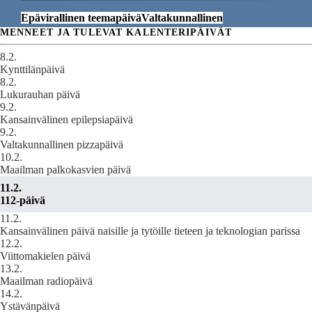
Epävirallinen teemapäivä
Valtakunnallinen
MENNEET JA TULEVAT KALENTERIPÄIVÄT
8.2.
Kynttilänpäivä
8.2.
Lukurauhan päivä
9.2.
Kansainvälinen epilepsiapäivä
9.2.
Valtakunnallinen pizzapäivä
10.2.
Maailman palkokasvien päivä
11.2.
112-päivä
11.2.
Kansainvälinen päivä naisille ja tytöille tieteen ja teknologian parissa
12.2.
Viittomakielen päivä
13.2.
Maailman radiopäivä
14.2.
Ystävänpäivä