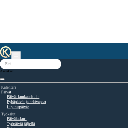
Asetukset
Kalenteri
Päivät
Päivät kuukausittain
Pyhäpäivät ja arkivapaat
Liputuspäivät
Työkalut
Päivälaskuri
Työpäiviä jäljellä