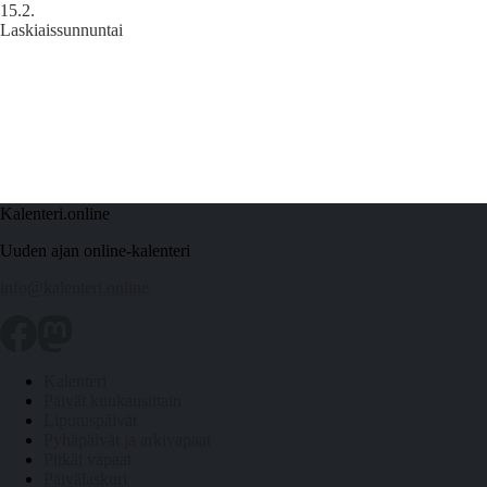
15.2.
Laskiaissunnuntai
Kalenteri.online
Uuden ajan online-kalenteri
info@kalenteri.online
Kalenteri
Päivät kuukausittain
Liputuspäivät
Pyhäpäivät ja arkivapaat
Pitkät vapaat
Päivälaskuri