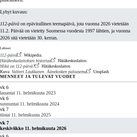
Lyhyt kuvaus:
112-päivä
on epävirallinen teemapäivä, jota vuonna 2026 vietetään
11.2. Päivää on vietetty Suomessa vuodesta 1997 lähtien, ja vuonna
2026 sitä vietetään 30. kerran.
Lähteet:
112-päivä
. Wikipedia.
Hätäkeskuslaitoksen historiaa
. Hätäkeskuslaitos.
Mikä on 112-päivä?
. Hätäkeskuslaitos.
Kuva:
Valtteri Laukkanen: Äänekosken paloasema
. Unsplash.
MENNEET JA TULEVAT VUODET
vk 6
lauantai 11. helmikuuta 2023
vk 6
sunnuntai 11. helmikuuta 2024
vk 7
tiistai 11. helmikuuta 2025
vk 7
keskiviikko 11. helmikuuta 2026
vk 6