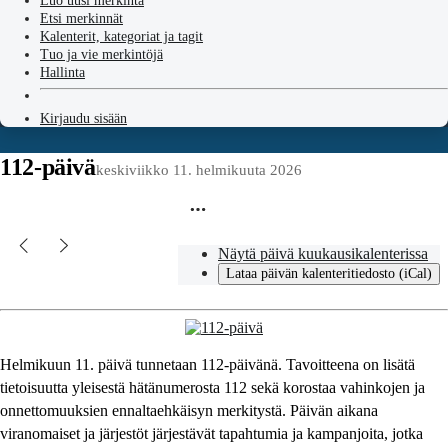
Luo uusi merkintä
Etsi merkinnät
Kalenterit, kategoriat ja tagit
Tuo ja vie merkintöjä
Hallinta
Kirjaudu sisään
112-päivä
keskiviikko 11. helmikuuta 2026
Näytä päivä kuukausikalenterissa
Lataa päivän kalenteritiedosto (iCal)
Helmikuun 11. päivä tunnetaan 112-päivänä. Tavoitteena on lisätä
tietoisuutta yleisestä hätänumerosta 112 sekä korostaa vahinkojen ja
onnettomuuksien ennaltaehkäisyn merkitystä. Päivän aikana
viranomaiset ja järjestöt järjestävät tapahtumia ja kampanjoita, jotka