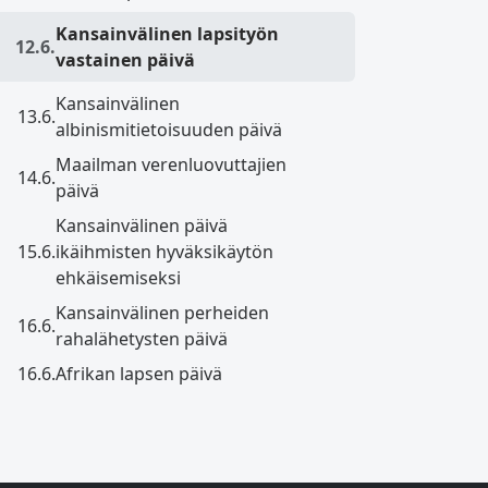
Kansainvälinen lapsityön
12.6.
vastainen päivä
Kansainvälinen
13.6.
albinismitietoisuuden päivä
Maailman verenluovuttajien
14.6.
päivä
Kansainvälinen päivä
15.6.
ikäihmisten hyväksikäytön
ehkäisemiseksi
Kansainvälinen perheiden
16.6.
rahalähetysten päivä
16.6.
Afrikan lapsen päivä