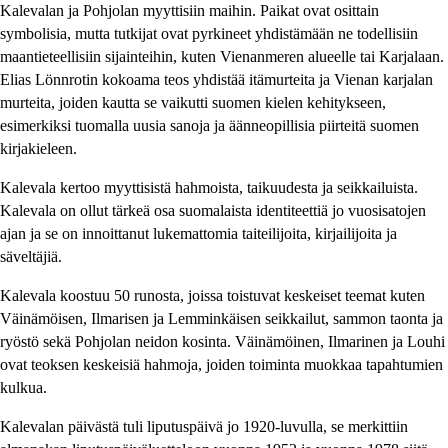
Kalevalan ja Pohjolan myyttisiin maihin. Paikat ovat osittain
symbolisia, mutta tutkijat ovat pyrkineet yhdistämään ne todellisiin
maantieteellisiin sijainteihin, kuten Vienanmeren alueelle tai Karjalaan.
Elias Lönnrotin kokoama teos yhdistää itämurteita ja Vienan karjalan
murteita, joiden kautta se vaikutti suomen kielen kehitykseen,
esimerkiksi tuomalla uusia sanoja ja äänneopillisia piirteitä suomen
kirjakieleen.
Kalevala kertoo myyttisistä hahmoista, taikuudesta ja seikkailuista.
Kalevala on ollut tärkeä osa suomalaista identiteettiä jo vuosisatojen
ajan ja se on innoittanut lukemattomia taiteilijoita, kirjailijoita ja
säveltäjiä.
Kalevala koostuu 50 runosta, joissa toistuvat keskeiset teemat kuten
Väinämöisen, Ilmarisen ja Lemminkäisen seikkailut, sammon taonta ja
ryöstö sekä Pohjolan neidon kosinta. Väinämöinen, Ilmarinen ja Louhi
ovat teoksen keskeisiä hahmoja, joiden toiminta muokkaa tapahtumien
kulkua.
Kalevalan päivästä tuli liputuspäivä jo 1920-luvulla, se merkittiin