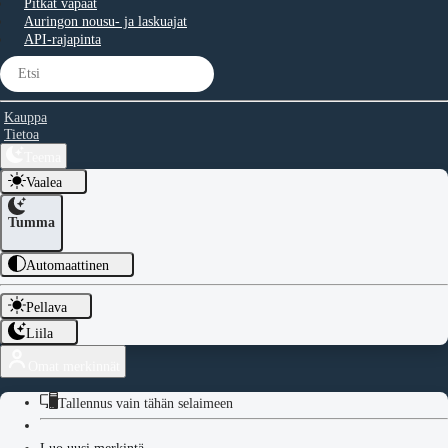
Pitkät vapaat
Auringon nousu- ja laskuajat
API-rajapinta
Kauppa
Tietoa
Teema
Vaalea
Tumma
Automaattinen
Pellava
Liila
Omat merkinnät
Tallennus vain tähän selaimeen