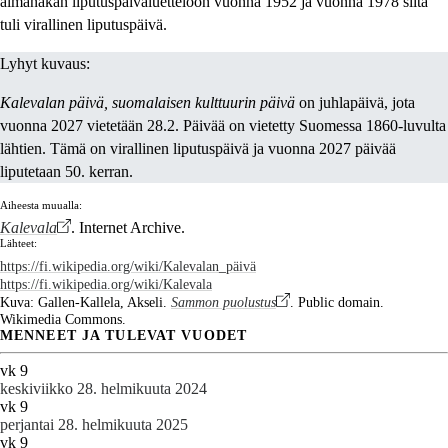
almanakan liputuspäiväluetteloon vuonna 1952 ja vuonna 1978 siitä
tuli virallinen liputuspäivä.
Lyhyt kuvaus:
Kalevalan päivä, suomalaisen kulttuurin päivä
on juhlapäivä, jota
vuonna 2027 vietetään 28.2. Päivää on vietetty Suomessa 1860-luvulta
lähtien. Tämä on virallinen liputuspäivä ja vuonna 2027 päivää
liputetaan 50. kerran.
Aiheesta muualla:
Kalevala
. Internet Archive.
Lähteet:
https://fi.wikipedia.org/wiki/Kalevalan_päivä
https://fi.wikipedia.org/wiki/Kalevala
Kuva: Gallen-Kallela, Akseli.
Sammon puolustus
. Public domain.
Wikimedia Commons.
MENNEET JA TULEVAT VUODET
vk 9
keskiviikko 28. helmikuuta 2024
vk 9
perjantai 28. helmikuuta 2025
vk 9