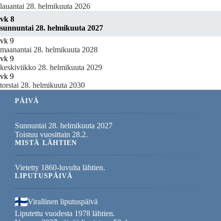
lauantai 28. helmikuuta 2026
vk 8
sunnuntai 28. helmikuuta 2027
vk 9
maanantai 28. helmikuuta 2028
vk 9
keskiviikko 28. helmikuuta 2029
vk 9
torstai 28. helmikuuta 2030
PÄIVÄ
Sunnuntai 28. helmikuuta 2027
Toistuu vuosittain 28.2.
MISTÄ LÄHTIEN
Vietetty 1860-luvulta lähtien.
LIPUTUSPÄIVÄ
Virallinen liputuspäivä
Liputettu vuodesta 1978 lähtien.