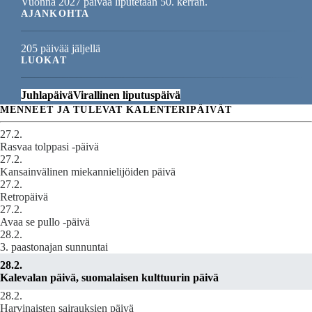
Vuonna 2027 päivää liputetaan 50. kerran.
AJANKOHTA
205 päivää jäljellä
LUOKAT
Juhlapäivä
Virallinen liputuspäivä
MENNEET JA TULEVAT KALENTERIPÄIVÄT
27.2.
Rasvaa tolppasi -päivä
27.2.
Kansainvälinen miekannielijöiden päivä
27.2.
Retropäivä
27.2.
Avaa se pullo -päivä
28.2.
3. paastonajan sunnuntai
28.2.
Kalevalan päivä, suomalaisen kulttuurin päivä
28.2.
Harvinaisten sairauksien päivä