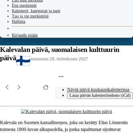
Luo uusi merkintä
Etsi merkinnät
Kalenterit, kategoriat ja tagit
Tuo ja vie merkintöjä
Hallinta
Kirjaudu sisään
Kalevalan päivä, suomalaisen kulttuurin
päivä
sunnuntai 28. helmikuuta 2027
Näytä päivä kuukausikalenterissa
Lataa päivän kalenteritiedosto (iCal)
Kalevala on Suomen kansalliseepos, joka on kerätty Elias Lönnrotin
toimesta 1800-luvun alkupuolella, ja jonka tapahtumat sijoittuvat