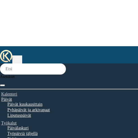
Asetukset
Kalenteri
Päivät
Päivät kuukausittain
Pyhäpäivät ja arkivapaat
Liputuspäivät
Työkalut
Päivälaskuri
Työpäiviä jäljellä