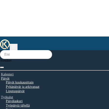
Asetukset
Kalenteri
Päivät
Päivät kuukausittain
Pyhäpäivät ja arkivapaat
Liputuspäivät
Työkalut
Päivälaskuri
Työpäiviä jäljellä