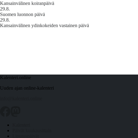
Kansainvälinen koiranpäivä
29.8.
Suomen luonnon päivä
29.8.
Kansainvälinen ydinkokeiden vastainen päivä
Kalenteri.online
Uuden ajan online-kalenteri
info@kalenteri.online
Kalenteri
Päivät kuukausittain
Liputuspäivät