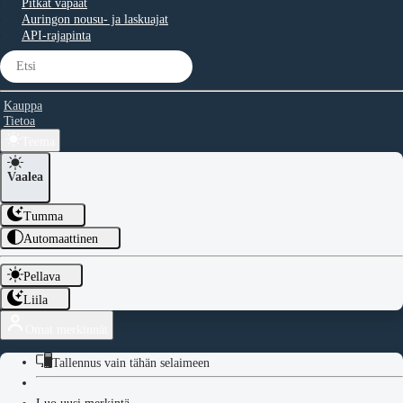
Pitkät vapaat
Auringon nousu- ja laskuajat
API-rajapinta
Kauppa
Tietoa
Teema
Vaalea
Tumma
Automaattinen
Pellava
Liila
Omat merkinnät
Tallennus vain tähän selaimeen