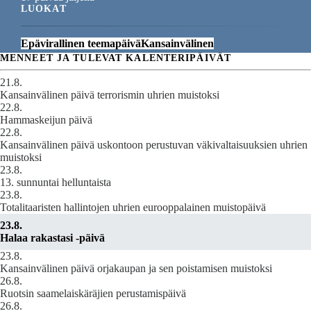
LUOKAT
Epävirallinen teemapäivä
Kansainvälinen
MENNEET JA TULEVAT KALENTERIPÄIVÄT
21.8.
Kansainvälinen päivä terrorismin uhrien muistoksi
22.8.
Hammaskeijun päivä
22.8.
Kansainvälinen päivä uskontoon perustuvan väkivaltaisuuksien uhrien
muistoksi
23.8.
13. sunnuntai helluntaista
23.8.
Totalitaaristen hallintojen uhrien eurooppalainen muistopäivä
23.8.
Halaa rakastasi -päivä
23.8.
Kansainvälinen päivä orjakaupan ja sen poistamisen muistoksi
26.8.
Ruotsin saamelaiskäräjien perustamispäivä
26.8.