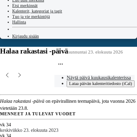
Luo uusi merkintä
Etsi merkinnät
Kalenterit, kategoriat ja tagit
Tuo ja vie merkintöjä
Hallinta
Kirjaudu sisään
Halaa rakastasi -päivä
sunnuntai 23. elokuuta 2026
Näytä päivä kuukausikalenterissa
Lataa päivän kalenteritiedosto (iCal)
Halaa rakastasi -päivä
on epävirallinen teemapäivä, jota vuonna 2026
vietetään 23.8.
MENNEET JA TULEVAT VUODET
vk 34
keskiviikko 23. elokuuta 2023
vk 34