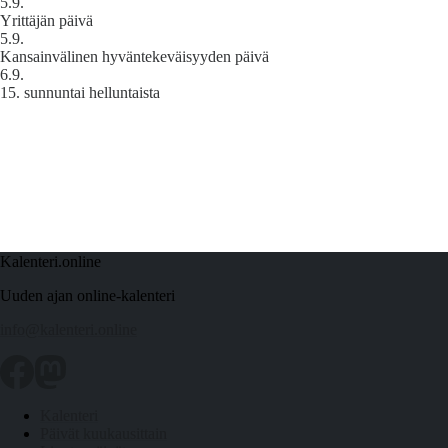
5.9.
Yrittäjän päivä
5.9.
Kansainvälinen hyväntekeväisyyden päivä
6.9.
15. sunnuntai helluntaista
Kalenteri.online
Uuden ajan online-kalenteri
info@kalenteri.online
Kalenteri
Päivät kuukausittain