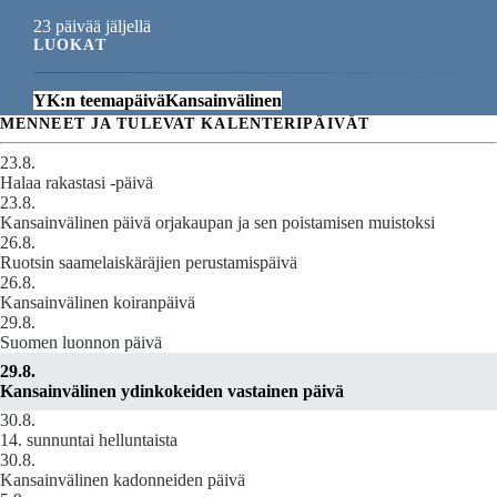
23 päivää jäljellä
LUOKAT
YK:n teemapäivä
Kansainvälinen
MENNEET JA TULEVAT KALENTERIPÄIVÄT
23.8.
Halaa rakastasi -päivä
23.8.
Kansainvälinen päivä orjakaupan ja sen poistamisen muistoksi
26.8.
Ruotsin saamelaiskäräjien perustamispäivä
26.8.
Kansainvälinen koiranpäivä
29.8.
Suomen luonnon päivä
29.8.
Kansainvälinen ydinkokeiden vastainen päivä
30.8.
14. sunnuntai helluntaista
30.8.
Kansainvälinen kadonneiden päivä