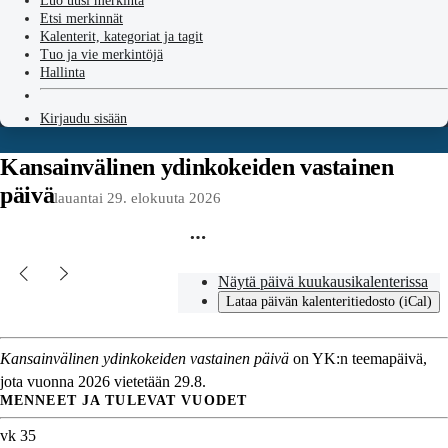
Luo uusi merkintä
Etsi merkinnät
Kalenterit, kategoriat ja tagit
Tuo ja vie merkintöjä
Hallinta
Kirjaudu sisään
Kansainvälinen ydinkokeiden vastainen
päivä
lauantai 29. elokuuta 2026
Näytä päivä kuukausikalenterissa
Lataa päivän kalenteritiedosto (iCal)
Kansainvälinen ydinkokeiden vastainen päivä
on YK:n teemapäivä,
jota vuonna 2026 vietetään 29.8.
MENNEET JA TULEVAT VUODET
vk 35