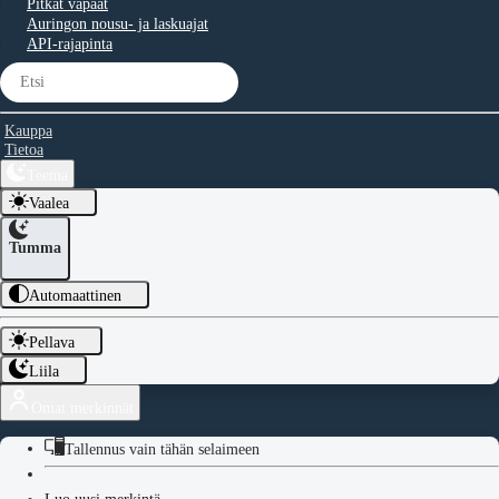
Pitkät vapaat
Auringon nousu- ja laskuajat
API-rajapinta
Kauppa
Tietoa
Teema
Vaalea
Tumma
Automaattinen
Pellava
Liila
Omat merkinnät
Tallennus vain tähän selaimeen