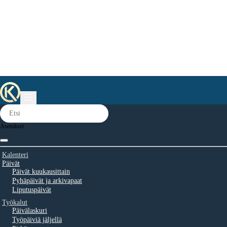
Asetukset
Kalenteri
Päivät
Päivät kuukausittain
Pyhäpäivät ja arkivapaat
Liputuspäivät
Työkalut
Päivälaskuri
Työpäiviä jäljellä