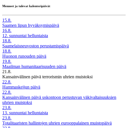
Menneet ja tulevat kalenteripäivät
15.8.
Saamen lipun hyväksymispäivä
16.8.
12. sunnuntai helluntaista
18.8.
Saamelaisneuvoston perustamispäivä
18.8.
Huonon runouden päivä
19.8.
Maailman humanitaarisuuden päivä
21.8.
Kansainvälinen päivä terrorismin uhrien muistoksi
22.8.
Hammaskeijun päivä
22.8.
Kansainvälinen päivä uskontoon perustuvan väkivaltaisuuksien
uhrien muistoksi
23.8.
13. sunnuntai helluntaista
23.8.
Totalitaaristen hallintojen uhrien eurooppalainen muistopäivä