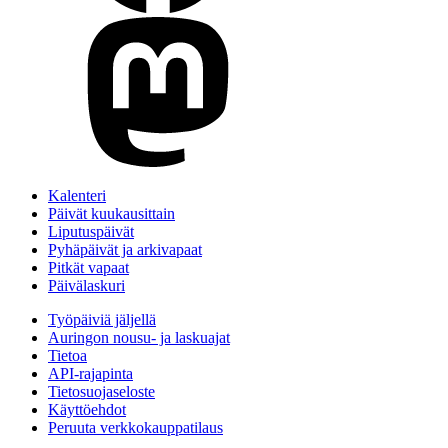
Kalenteri
Päivät kuukausittain
Liputuspäivät
Pyhäpäivät ja arkivapaat
Pitkät vapaat
Päivälaskuri
Työpäiviä jäljellä
Auringon nousu- ja laskuajat
Tietoa
API-rajapinta
Tietosuojaseloste
Käyttöehdot
Peruuta verkkokauppatilaus