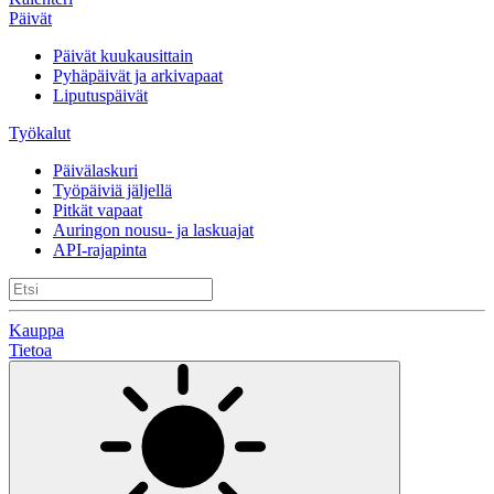
Päivät
Päivät kuukausittain
Pyhäpäivät ja arkivapaat
Liputuspäivät
Työkalut
Päivälaskuri
Työpäiviä jäljellä
Pitkät vapaat
Auringon nousu- ja laskuajat
API-rajapinta
Kauppa
Tietoa