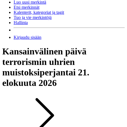
Luo uusi merkintä
Etsi merkinnät
Kalenterit, kategoriat ja tagit
Tuo ja vie merkintöjä
Hallinta
Kirjaudu sisään
Kansainvälinen päivä
terrorismin uhrien
muistoksi
perjantai 21.
elokuuta 2026