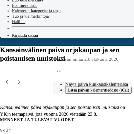
Luo uusi merkintä
Etsi merkinnät
Kalenterit, kategoriat ja tagit
Tuo ja vie merkintöjä
Hallinta
Kirjaudu sisään
Kansainvälinen päivä orjakaupan ja sen
poistamisen muistoksi
sunnuntai 23. elokuuta 2026
Näytä päivä kuukausikalenterissa
Lataa päivän kalenteritiedosto (iCal)
Kansainvälinen päivä orjakaupan ja sen poistamisen muistoksi
on
YK:n teemapäivä, jota vuonna 2026 vietetään 23.8.
MENNEET JA TULEVAT VUODET
vk 34