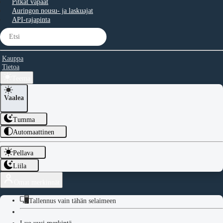
Pitkät vapaat
Auringon nousu- ja laskuajat
API-rajapinta
Kauppa
Tietoa
Teema
Vaalea
Tumma
Automaattinen
Pellava
Liila
Omat merkinnät
Tallennus vain tähän selaimeen