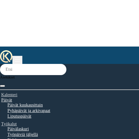
Asetukset
Kalenteri
Päivät
Päivät kuukausittain
Pyhäpäivät ja arkivapaat
Liputuspäivät
Työkalut
Päivälaskuri
Työpäiviä jäljellä