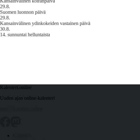
Kansainvälinen koiranpäivä
29.8.
Suomen luonnon päivä
29.8.
Kansainvälinen ydinkokeiden vastainen päivä
30.8.
14. sunnuntai helluntaista
Kalenteri.online
Uuden ajan online-kalenteri
info@kalenteri.online
Kalenteri