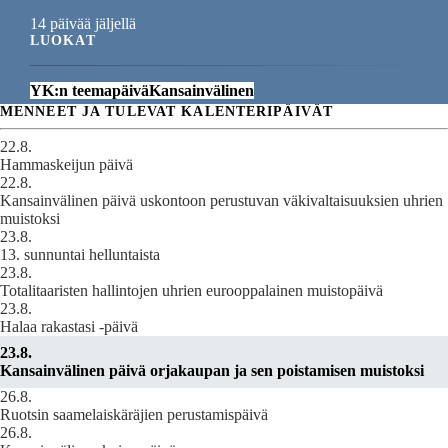
14 päivää jäljellä
LUOKAT
YK:n teemapäivä
Kansainvälinen
MENNEET JA TULEVAT KALENTERIPÄIVÄT
22.8.
Hammaskeijun päivä
22.8.
Kansainvälinen päivä uskontoon perustuvan väkivaltaisuuksien uhrien
muistoksi
23.8.
13. sunnuntai helluntaista
23.8.
Totalitaaristen hallintojen uhrien eurooppalainen muistopäivä
23.8.
Halaa rakastasi -päivä
23.8.
Kansainvälinen päivä orjakaupan ja sen poistamisen muistoksi
26.8.
Ruotsin saamelaiskäräjien perustamispäivä
26.8.