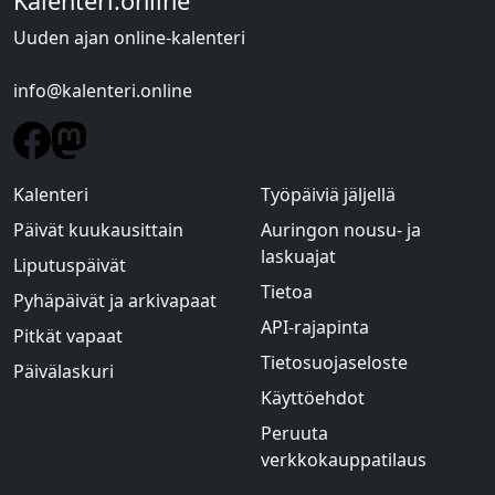
Kalenteri.online
Uuden ajan online-kalenteri
info@kalenteri.online
Kalenteri
Työpäiviä jäljellä
Päivät kuukausittain
Auringon nousu- ja
laskuajat
Liputuspäivät
Tietoa
Pyhäpäivät ja arkivapaat
API-rajapinta
Pitkät vapaat
Tietosuojaseloste
Päivälaskuri
Käyttöehdot
Peruuta
verkkokauppatilaus