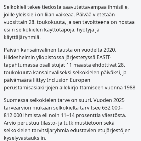
Selkokieli tekee tiedosta saavutettavampaa ihmisille,
joille yleiskieli on liian vaikeaa. Päivää vietetään
vuosittain 28. toukokuuta, ja sen tavoitteena on nostaa
esiin selkokielen käyttötapoja, hyötyjä ja
käyttäjäryhmiä.
Päivän kansainvälinen tausta on vuodelta 2020.
Hildesheimin yliopistossa järjestetyssä EASIT-
tapahtumassa osallistujat 11 maasta ehdottivat 28.
toukokuuta kansainväliseksi selkokielen päiväksi, ja
päivämäärä liittyy Inclusion Europen
perustamisasiakirjojen allekirjoittamiseen vuonna 1988.
Suomessa selkokielen tarve on suuri. Vuoden 2025
tarvearvion mukaan selkokieltä tarvitsee 632 000–
812 000 ihmistä eli noin 11–14 prosenttia väestöstä.
Arvio perustuu tilasto- ja tutkimustietoon sekä
selkokielen tarvitsijaryhmiä edustavien etujärjestöjen
kyselyvastauksiin.