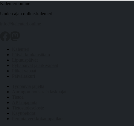
Kalenteri.online
Uuden ajan online-kalenteri
info@kalenteri.online
Kalenteri
Päivät kuukausittain
Liputuspäivät
Pyhäpäivät ja arkivapaat
Pitkät vapaat
Päivälaskuri
Työpäiviä jäljellä
Auringon nousu- ja laskuajat
Tietoa
API-rajapinta
Tietosuojaseloste
Käyttöehdot
Peruuta verkkokauppatilaus