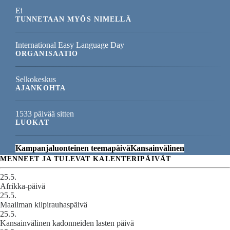
Ei
TUNNETAAN MYÖS NIMELLÄ
International Easy Language Day
ORGANISAATIO
Selkokeskus
AJANKOHTA
1533 päivää sitten
LUOKAT
Kampanjaluonteinen teemapäivä
Kansainvälinen
MENNEET JA TULEVAT KALENTERIPÄIVÄT
25.5.
Afrikka-päivä
25.5.
Maailman kilpirauhaspäivä
25.5.
Kansainvälinen kadonneiden lasten päivä