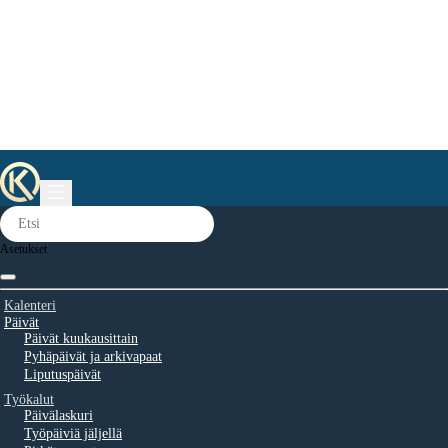
Asetukset
Kalenteri
Päivät
Päivät kuukausittain
Pyhäpäivät ja arkivapaat
Liputuspäivät
Työkalut
Päivälaskuri
Työpäiviä jäljellä