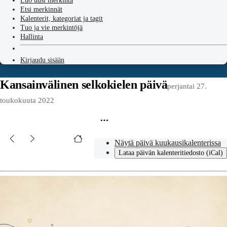
Luo uusi merkintä
Etsi merkinnät
Kalenterit, kategoriat ja tagit
Tuo ja vie merkintöjä
Hallinta
Kirjaudu sisään
Kansainvälinen selkokielen päivä
perjantai 27.
toukokuuta 2022
Näytä päivä kuukausikalenterissa
Lataa päivän kalenteritiedosto (iCal)