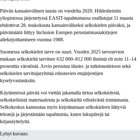
Päivän kansainvälinen tausta on vuodelta 2020. Hildesheimin
yliopistossa järjestetyssä EASIT-tapahtumassa osallistujat 11 maasta
ehdottivat 28. toukokuuta kansainväliseksi selkokielen päiväksi, ja
päivämäärä liittyy Inclusion Europen perustamisasiakirjojen
allekirjoittamiseen vuonna 1988.
Suomessa selkokielen tarve on suuri. Vuoden 2025 tarvearvion
mukaan selkokieltä tarvitsee 632 000–812 000 ihmistä eli noin 11–14
prosenttia väestöstä. Arvio perustuu tilasto- ja tutkimustietoon sekä
selkokielen tarvitsijaryhmiä edustavien etujärjestöjen
kyselyvastauksiin.
Käytännössä päivää voi viettää jakamalla tietoa selkokielestä,
selkokielisistä materiaaleista ja selkokieltä edistävästä toiminnasta.
Selkokeskus kannustaa myös kirjoittamaan selkokieleen liittyviä
tekstejä ja järjestämään tapahtumia, kuten lukupiirejä tai
kirjanäyttelyitä.
Lyhyt kuvaus: