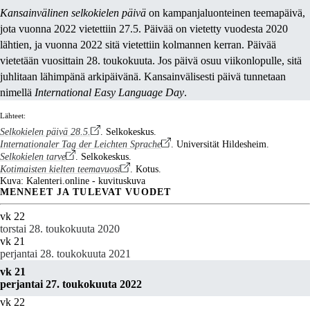
Kansainvälinen selkokielen päivä
on kampanjaluonteinen teemapäivä,
jota vuonna 2022 vietettiin 27.5. Päivää on vietetty vuodesta 2020
lähtien, ja vuonna 2022 sitä vietettiin kolmannen kerran. Päivää
vietetään vuosittain 28. toukokuuta. Jos päivä osuu viikonlopulle, sitä
juhlitaan lähimpänä arkipäivänä. Kansainvälisesti päivä tunnetaan
nimellä
International Easy Language Day
.
Lähteet:
Selkokielen päivä 28.5.
. Selkokeskus.
Internationaler Tag der Leichten Sprache
. Universität Hildesheim.
Selkokielen tarve
. Selkokeskus.
Kotimaisten kielten teemavuosi
. Kotus.
Kuva: Kalenteri.online - kuvituskuva
MENNEET JA TULEVAT VUODET
vk 22
torstai 28. toukokuuta 2020
vk 21
perjantai 28. toukokuuta 2021
vk 21
perjantai 27. toukokuuta 2022
vk 22