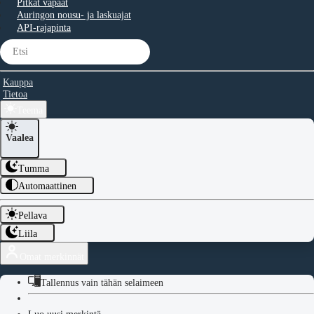
Pitkät vapaat
Auringon nousu- ja laskuajat
API-rajapinta
Kauppa
Tietoa
Teema
Vaalea
Tumma
Automaattinen
Pellava
Liila
Omat merkinnät
Tallennus vain tähän selaimeen