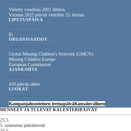
Vietetty vuodesta 2001 lähtien.
Vuonna 2025 päivää vietettiin 25. kerran.
LIPUTUSPÄIVÄ
Ei
ORGANISAATIOT
Global Missing Children’s Network (GMCN)
Missing Children Europe
European Commission
AJANKOHTA
439 päivää sitten
LUOKAT
Kampanjaluonteinen teemapäivä
Kansainvälinen
MENNEET JA TULEVAT KALENTERIPÄIVÄT
25.5.
5. sunnuntai pääsiäisestä
25.5.