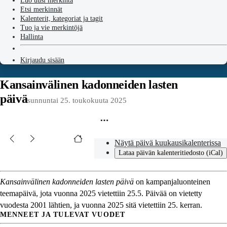
Luo uusi merkintä
Etsi merkinnät
Kalenterit, kategoriat ja tagit
Tuo ja vie merkintöjä
Hallinta
Kirjaudu sisään
Kansainvälinen kadonneiden lasten
päivä
sunnuntai 25. toukokuuta 2025
Näytä päivä kuukausikalenterissa
Lataa päivän kalenteritiedosto (iCal)
Kansainvälinen kadonneiden lasten päivä
on kampanjaluonteinen
teemapäivä, jota vuonna 2025 vietettiin 25.5. Päivää on vietetty
vuodesta 2001 lähtien, ja vuonna 2025 sitä vietettiin 25. kerran.
MENNEET JA TULEVAT VUODET