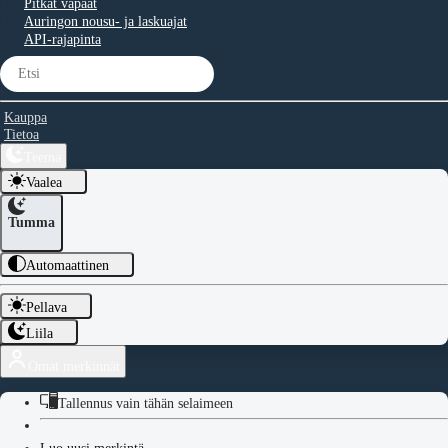
Pitkät vapaat
Auringon nousu- ja laskuajat
API-rajapinta
Kauppa
Tietoa
Teema
Vaalea
Tumma
Automaattinen
Pellava
Liila
Omat merkinnät
Tallennus vain tähän selaimeen