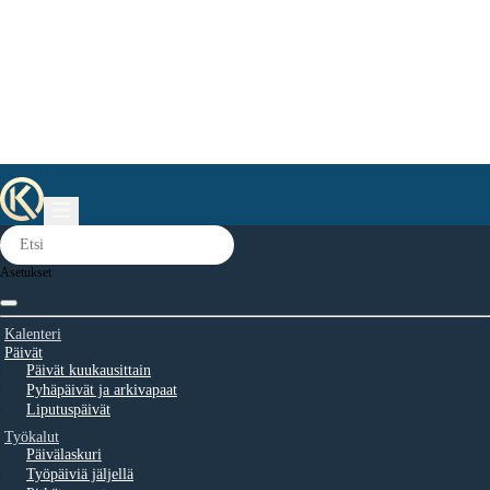
Asetukset
Kalenteri
Päivät
Päivät kuukausittain
Pyhäpäivät ja arkivapaat
Liputuspäivät
Työkalut
Päivälaskuri
Työpäiviä jäljellä