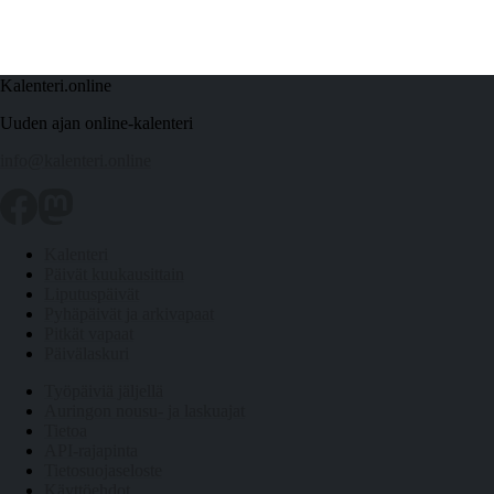
Kalenteri.online
Uuden ajan online-kalenteri
info@kalenteri.online
Kalenteri
Päivät kuukausittain
Liputuspäivät
Pyhäpäivät ja arkivapaat
Pitkät vapaat
Päivälaskuri
Työpäiviä jäljellä
Auringon nousu- ja laskuajat
Tietoa
API-rajapinta
Tietosuojaseloste
Käyttöehdot