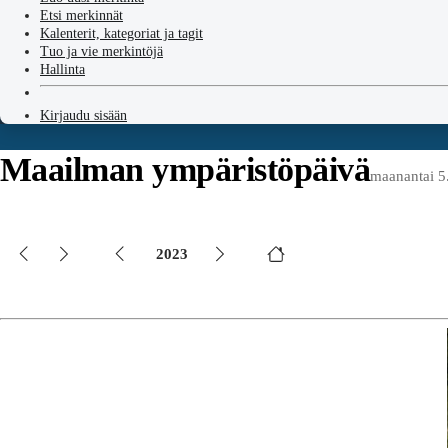
Etsi merkinnät
Kalenterit, kategoriat ja tagit
Tuo ja vie merkintöjä
Hallinta
Kirjaudu sisään
Maailman ympäristöpäivä
maanantai 5
2023