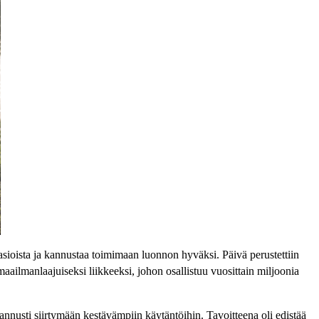
asioista ja kannustaa toimimaan luonnon hyväksi. Päivä perustettiin
ilmanlaajuiseksi liikkeeksi, johon osallistuu vuosittain miljoonia
nusti siirtymään kestävämpiin käytäntöihin. Tavoitteena oli edistää