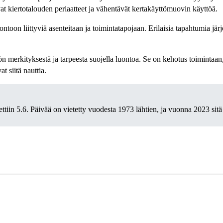
vat kiertotalouden periaatteet ja vähentävät kertakäyttömuovin käyttöä.
toon liittyviä asenteitaan ja toimintatapojaan. Erilaisia tapahtumia jär
merkityksestä ja tarpeesta suojella luontoa. Se on kehotus toimintaan,
t siitä nauttia.
iin 5.6. Päivää on vietetty vuodesta 1973 lähtien, ja vuonna 2023 sitä 