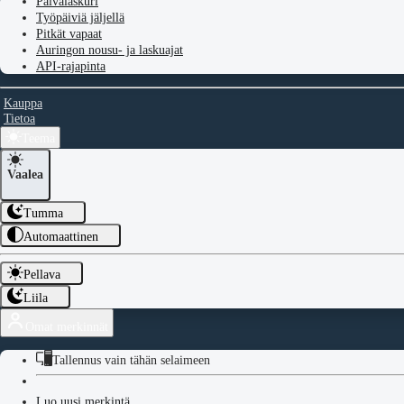
Päivälaskuri
Työpäiviä jäljellä
Pitkät vapaat
Auringon nousu- ja laskuajat
API-rajapinta
Kauppa
Tietoa
Teema
Vaalea
Tumma
Automaattinen
Pellava
Liila
Omat merkinnät
Tallennus vain tähän selaimeen
Luo uusi merkintä