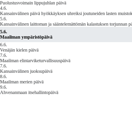
Puolustusvoimain lippujuhlan päivä
4.6.
Kansainvälinen päivä hyökkäyksen uhreiksi joutuneiden lasten muistok
5.6.
Kansainvälinen laittoman ja sääntelemättömän kalastuksen torjunnan p
5.6.
Maailman ympäristöpäivä
6.6.
Venäjän kielen päivä
7.6.
Maailman elintarviketurvallisuuspäivä
7.6.
Kansainvälinen juoksupäivä
8.6.
Maailman merien päivä
9.6.
Ahvenanmaan itsehallintopäivä