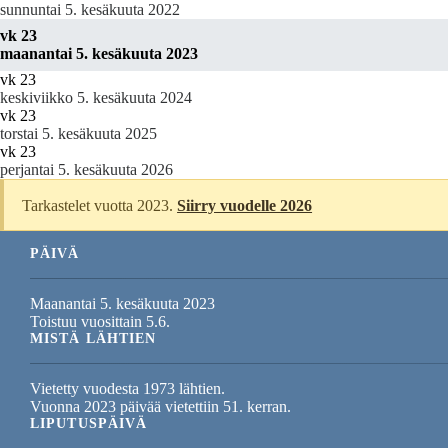
sunnuntai 5. kesäkuuta 2022
vk 23
maanantai 5. kesäkuuta 2023
vk 23
keskiviikko 5. kesäkuuta 2024
vk 23
torstai 5. kesäkuuta 2025
vk 23
perjantai 5. kesäkuuta 2026
Tarkastelet vuotta 2023.
Siirry vuodelle 2026
PÄIVÄ
Maanantai 5. kesäkuuta 2023
Toistuu vuosittain 5.6.
MISTÄ LÄHTIEN
Vietetty vuodesta 1973 lähtien.
Vuonna 2023 päivää vietettiin 51. kerran.
LIPUTUSPÄIVÄ