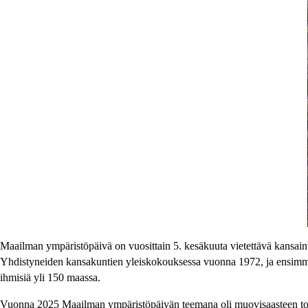
Maailman ympäristöpäivä on vuosittain 5. kesäkuuta vietettävä kansainv
Yhdistyneiden kansakuntien yleiskokouksessa vuonna 1972, ja ensimmäis
ihmisiä yli 150 maassa.
Vuonna 2025 Maailman ympäristöpäivän teemana oli muovisaasteen torjun