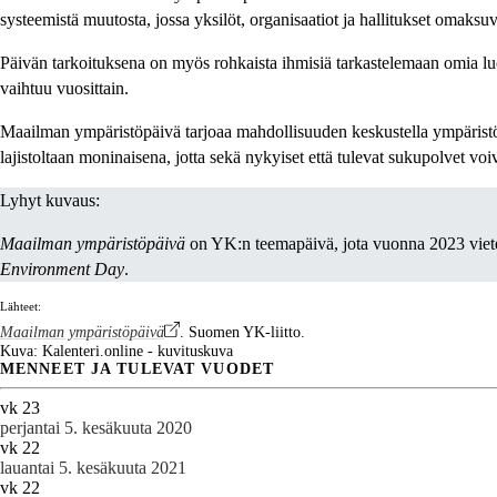
systeemistä muutosta, jossa yksilöt, organisaatiot ja hallitukset omaksu
Päivän tarkoituksena on myös rohkaista ihmisiä tarkastelemaan omia luon
vaihtuu vuosittain.
Maailman ympäristöpäivä tarjoaa mahdollisuuden keskustella ympäristön 
lajistoltaan moninaisena, jotta sekä nykyiset että tulevat sukupolvet voiva
Lyhyt kuvaus:
Maailman ympäristöpäivä
on YK:n teemapäivä, jota vuonna 2023 vietett
Environment Day
.
Lähteet:
Maailman ympäristöpäivä
. Suomen YK-liitto.
Kuva: Kalenteri.online - kuvituskuva
MENNEET JA TULEVAT VUODET
vk 23
perjantai 5. kesäkuuta 2020
vk 22
lauantai 5. kesäkuuta 2021
vk 22