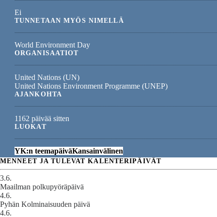
Ei
TUNNETAAN MYÖS NIMELLÄ
World Environment Day
ORGANISAATIOT
United Nations (UN)
United Nations Environment Programme (UNEP)
AJANKOHTA
1162 päivää sitten
LUOKAT
YK:n teemapäivä
Kansainvälinen
MENNEET JA TULEVAT KALENTERIPÄIVÄT
3.6.
Maailman polkupyöräpäivä
4.6.
Pyhän Kolminaisuuden päivä
4.6.