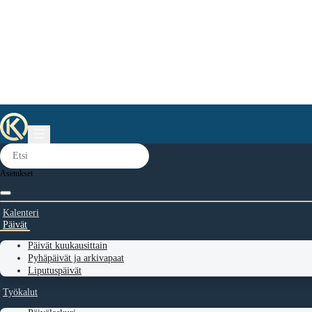
Asetukset
Kalenteri
Päivät
Päivät kuukausittain
Pyhäpäivät ja arkivapaat
Liputuspäivät
Työkalut