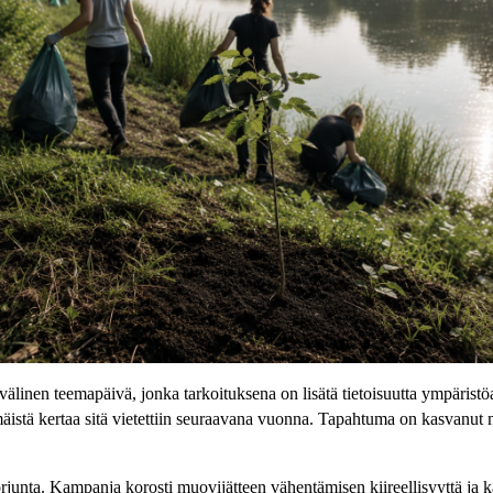
älinen teemapäivä, jonka tarkoituksena on lisätä tietoisuutta ympäristö
tä kertaa sitä vietettiin seuraavana vuonna. Tapahtuma on kasvanut maa
ta. Kampanja korosti muovijätteen vähentämisen kiireellisyyttä ja kan