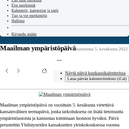
Luo uusi merkintä
Etsi merkinnät
Kalenterit, kategoriat ja tagit
Tuo ja vie merkintöjä
Hallinta
Kirjaudu sisään
Maailman ympäristöpäivä
sunnuntai 5. kesäkuuta 2022
Näytä päivä kuukausikalenterissa
Lataa päivän kalenteritiedosto (iCal)
Maailman ympäristöpäivä on vuosittain 5. kesäkuuta vietettävä
kansainvälinen teemapäivä, jonka tarkoituksena on lisätä tietoisuutta
ympäristöasioista ja kannustaa toimimaan luonnon hyväksi. Päivä
perustettiin Yhdistyneiden kansakuntien yleiskokouksessa vuonna