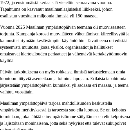
1972, ja ensimmäistä kertaa sitä vietettiin seuraavana vuonna.
Tapahtuma on kasvanut maailmanlaajuiseksi liikkeeksi, johon
osallistuu vuosittain miljoonia ihmisiä yli 150 maassa.
Vuonna 2025 Maailman ympäristöpäivän teemana oli muovisaasteen
torjunta. Kampanja korosti muovijätteen vähentämisen kiireellisyyttä ja
kannusti siirtymään kestävämpiin käytäntöihin. Tavoitteena oli edistää
systeemistä muutosta, jossa yksilöt, organisaatiot ja hallitukset
omaksuvat kiertotalouden periaatteet ja vähentävät kertakäyttömuovin
käyttöä.
Päivän tarkoituksena on myös rohkaista ihmisiä tarkastelemaan omia
luontoon liittyviä asenteitaan ja toimintatapojaan. Erilaisia tapahtumia
järjestetään ympäristöpäivän kunniaksi yli sadassa eri maassa, ja teema
vaihtuu vuosittain.
Maailman ympäristöpäivä tarjoaa mahdollisuuden keskustella
ympäristön merkityksestä ja tarpeesta suojella luontoa. Se on kehotus
toimintaan, joka tähtää elinympäristömme säilyttämiseen elinkelpoisena
ja lajistoltaan moninaisena, jotta sekä nykyiset että tulevat sukupolvet
voivat siitä nauttia.