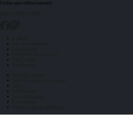
Uuden ajan online-kalenteri
info@kalenteri.online
Kalenteri
Päivät kuukausittain
Liputuspäivät
Pyhäpäivät ja arkivapaat
Pitkät vapaat
Päivälaskuri
Työpäiviä jäljellä
Auringon nousu- ja laskuajat
Tietoa
API-rajapinta
Tietosuojaseloste
Käyttöehdot
Peruuta verkkokauppatilaus