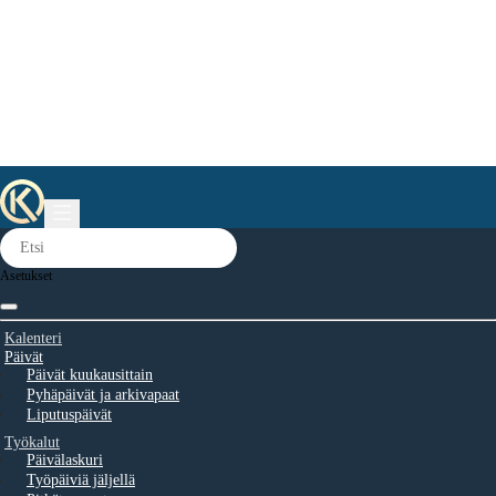
Asetukset
Kalenteri
Päivät
Päivät kuukausittain
Pyhäpäivät ja arkivapaat
Liputuspäivät
Työkalut
Päivälaskuri
Työpäiviä jäljellä