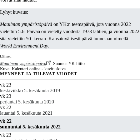
Lyhyt kuvaus:
Maailman ympäristöpäivä
on YK:n teemapäivä, jota vuonna 2022
vietettiin 5.6. Päivää on vietetty vuodesta 1973 lähtien, ja vuonna 2022
sitä vietettiin 50. kerran. Kansainvälisesti päivä tunnetaan nimellä
World Environment Day
.
Lähteet:
Maailman ympäristöpäivä
. Suomen YK-liitto.
Kuva: Kalenteri.online - kuvituskuva
MENNEET JA TULEVAT VUODET
vk 23
keskiviikko 5. kesäkuuta 2019
vk 23
perjantai 5. kesäkuuta 2020
vk 22
lauantai 5. kesäkuuta 2021
vk 22
sunnuntai 5. kesäkuuta 2022
vk 23