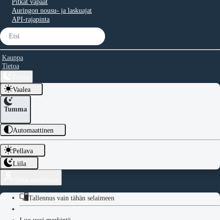
Pitkät vapaat
Auringon nousu- ja laskuajat
API-rajapinta
Kauppa
Tietoa
Teema
Vaalea
Tumma
Automaattinen
Pellava
Liila
Omat merkinnät
Tallennus vain tähän selaimeen