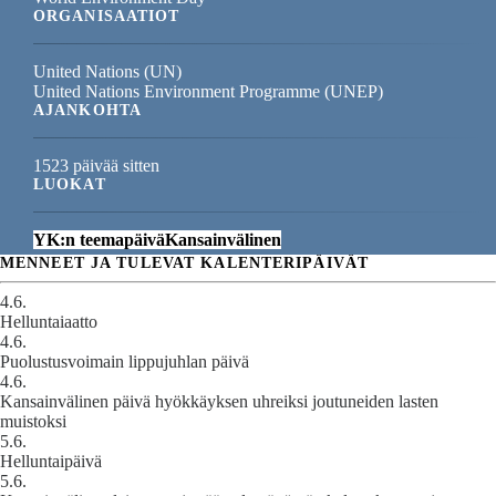
ORGANISAATIOT
United Nations (UN)
United Nations Environment Programme (UNEP)
AJANKOHTA
1523 päivää sitten
LUOKAT
YK:n teemapäivä
Kansainvälinen
MENNEET JA TULEVAT KALENTERIPÄIVÄT
4.6.
Helluntaiaatto
4.6.
Puolustusvoimain lippujuhlan päivä
4.6.
Kansainvälinen päivä hyökkäyksen uhreiksi joutuneiden lasten
muistoksi
5.6.
Helluntaipäivä
5.6.