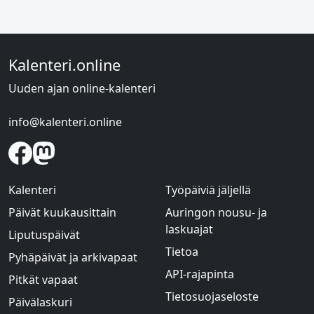
Kalenteri.online
Uuden ajan online-kalenteri
info@kalenteri.online
Kalenteri
Työpäiviä jäljellä
Päivät kuukausittain
Auringon nousu- ja
laskuajat
Liputuspäivät
Tietoa
Pyhäpäivät ja arkivapaat
API-rajapinta
Pitkät vapaat
Tietosuojaseloste
Päivälaskuri