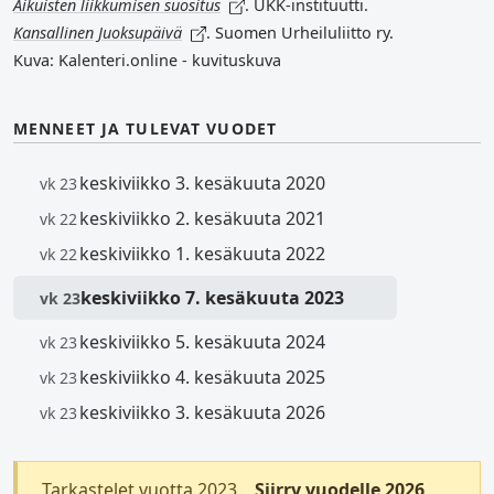
Aikuisten liikkumisen suositus
. UKK-instituutti.
Kansallinen Juoksupäivä
. Suomen Urheiluliitto ry.
Kuva: Kalenteri.online - kuvituskuva
MENNEET JA TULEVAT VUODET
keskiviikko 3. kesäkuuta 2020
vk 23
keskiviikko 2. kesäkuuta 2021
vk 22
keskiviikko 1. kesäkuuta 2022
vk 22
keskiviikko 7. kesäkuuta 2023
vk 23
keskiviikko 5. kesäkuuta 2024
vk 23
keskiviikko 4. kesäkuuta 2025
vk 23
keskiviikko 3. kesäkuuta 2026
vk 23
Tarkastelet vuotta 2023.
Siirry vuodelle 2026