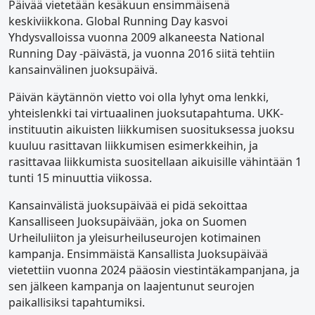
Päivää vietetään kesäkuun ensimmäisenä
keskiviikkona. Global Running Day kasvoi
Yhdysvalloissa vuonna 2009 alkaneesta National
Running Day -päivästä, ja vuonna 2016 siitä tehtiin
kansainvälinen juoksupäivä.
Päivän käytännön vietto voi olla lyhyt oma lenkki,
yhteislenkki tai virtuaalinen juoksutapahtuma. UKK-
instituutin aikuisten liikkumisen suosituksessa juoksu
kuuluu rasittavan liikkumisen esimerkkeihin, ja
rasittavaa liikkumista suositellaan aikuisille vähintään 1
tunti 15 minuuttia viikossa.
Kansainvälistä juoksupäivää ei pidä sekoittaa
Kansalliseen Juoksupäivään, joka on Suomen
Urheiluliiton ja yleisurheiluseurojen kotimainen
kampanja. Ensimmäistä Kansallista Juoksupäivää
vietettiin vuonna 2024 pääosin viestintäkampanjana, ja
sen jälkeen kampanja on laajentunut seurojen
paikallisiksi tapahtumiksi.