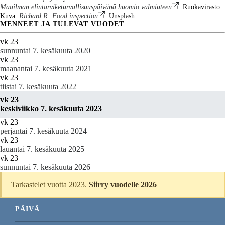
Maailman elintarviketurvallisuuspäivänä huomio valmiuteen
. Ruokavirasto.
Kuva:
Richard R: Food inspection
. Unsplash.
MENNEET JA TULEVAT VUODET
vk 23
sunnuntai 7. kesäkuuta 2020
vk 23
maanantai 7. kesäkuuta 2021
vk 23
tiistai 7. kesäkuuta 2022
vk 23
keskiviikko 7. kesäkuuta 2023
vk 23
perjantai 7. kesäkuuta 2024
vk 23
lauantai 7. kesäkuuta 2025
vk 23
sunnuntai 7. kesäkuuta 2026
Tarkastelet vuotta 2023.
Siirry vuodelle 2026
PÄIVÄ