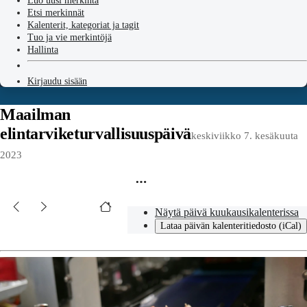
Luo uusi merkintä
Etsi merkinnät
Kalenterit, kategoriat ja tagit
Tuo ja vie merkintöjä
Hallinta
Kirjaudu sisään
Maailman
elintarviketurvallisuuspäivä
keskiviikko 7. kesäkuuta
2023
Näytä päivä kuukausikalenterissa
Lataa päivän kalenteritiedosto (iCal)