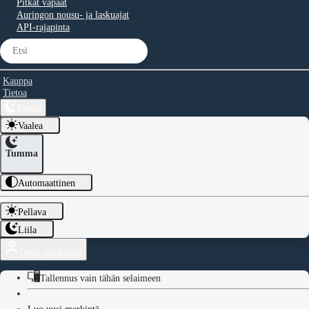
Pitkät vapaat
Auringon nousu- ja laskuajat
API-rajapinta
Kauppa
Tietoa
Teema
Vaalea
Tumma
Automaattinen
Pellava
Liila
Omat merkinnät
Tallennus vain tähän selaimeen