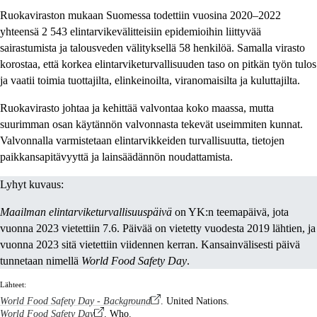
Ruokaviraston mukaan Suomessa todettiin vuosina 2020–2022
yhteensä 2 543 elintarvikevälitteisiin epidemioihin liittyvää
sairastumista ja talousveden välityksellä 58 henkilöä. Samalla virasto
korostaa, että korkea elintarviketurvallisuuden taso on pitkän työn tulos
ja vaatii toimia tuottajilta, elinkeinoilta, viranomaisilta ja kuluttajilta.
Ruokavirasto johtaa ja kehittää valvontaa koko maassa, mutta
suurimman osan käytännön valvonnasta tekevät useimmiten kunnat.
Valvonnalla varmistetaan elintarvikkeiden turvallisuutta, tietojen
paikkansapitävyyttä ja lainsäädännön noudattamista.
Lyhyt kuvaus:
Maailman elintarviketurvallisuuspäivä
on YK:n teemapäivä, jota
vuonna 2023 vietettiin 7.6. Päivää on vietetty vuodesta 2019 lähtien, ja
vuonna 2023 sitä vietettiin viidennen kerran. Kansainvälisesti päivä
tunnetaan nimellä
World Food Safety Day
.
Lähteet:
World Food Safety Day - Background
. United Nations.
World Food Safety Day
. Who.