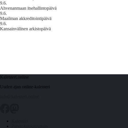
9.6.
Ahvenanmaan itsehallintopäivä
9.6.
Maailman akkreditointipäivä
9.6.
Kansainvälinen arkistopäivä
Kalenteri.online
Uuden ajan online-kalenteri
info@kalenteri.online
Kalenteri
Päivät kuukausittain