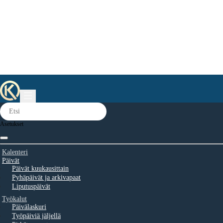
Asetukset
Kalenteri
Päivät
Päivät kuukausittain
Pyhäpäivät ja arkivapaat
Liputuspäivät
Työkalut
Päivälaskuri
Työpäiviä jäljellä