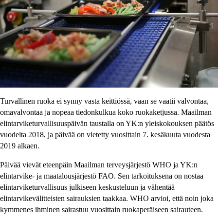
Turvallinen ruoka ei synny vasta keittiössä, vaan se vaatii valvontaa,
omavalvontaa ja nopeaa tiedonkulkua koko ruokaketjussa. Maailman
elintarviketurvallisuuspäivän taustalla on YK:n yleiskokouksen päätös
vuodelta 2018, ja päivää on vietetty vuosittain 7. kesäkuuta vuodesta
2019 alkaen.
Päivää vievät eteenpäin Maailman terveysjärjestö WHO ja YK:n
elintarvike- ja maatalousjärjestö FAO. Sen tarkoituksena on nostaa
elintarviketurvallisuus julkiseen keskusteluun ja vähentää
elintarvikevälitteisten sairauksien taakkaa. WHO arvioi, että noin joka
kymmenes ihminen sairastuu vuosittain ruokaperäiseen sairauteen.