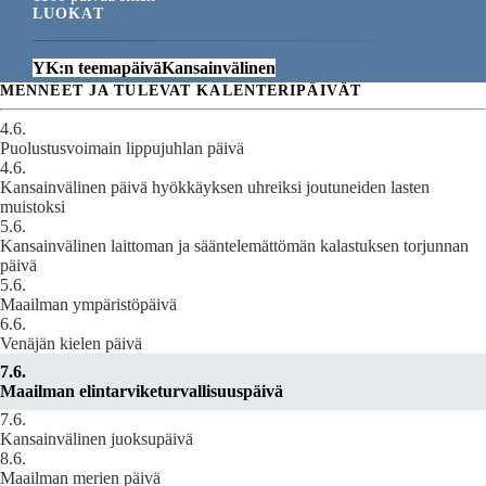
LUOKAT
YK:n teemapäivä
Kansainvälinen
MENNEET JA TULEVAT KALENTERIPÄIVÄT
4.6.
Puolustusvoimain lippujuhlan päivä
4.6.
Kansainvälinen päivä hyökkäyksen uhreiksi joutuneiden lasten
muistoksi
5.6.
Kansainvälinen laittoman ja sääntelemättömän kalastuksen torjunnan
päivä
5.6.
Maailman ympäristöpäivä
6.6.
Venäjän kielen päivä
7.6.
Maailman elintarviketurvallisuuspäivä
7.6.
Kansainvälinen juoksupäivä
8.6.
Maailman merien päivä