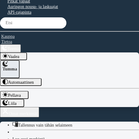
Pitkät vapaat
Auringon nousu- ja laskuajat
API-rajapinta
Kauppa
Tietoa
Teema
Vaalea
Tumma
Automaattinen
Pellava
Liila
Omat merkinnät
Tallennus vain tähän selaimeen