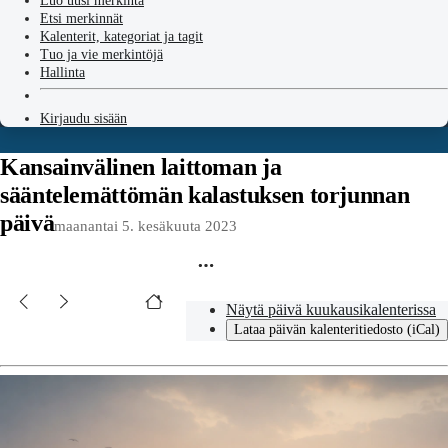
Luo uusi merkintä
Etsi merkinnät
Kalenterit, kategoriat ja tagit
Tuo ja vie merkintöjä
Hallinta
Kirjaudu sisään
Kansainvälinen laittoman ja
sääntelemättömän kalastuksen torjunnan
päivä
maanantai 5. kesäkuuta 2023
Näytä päivä kuukausikalenterissa
Lataa päivän kalenteritiedosto (iCal)