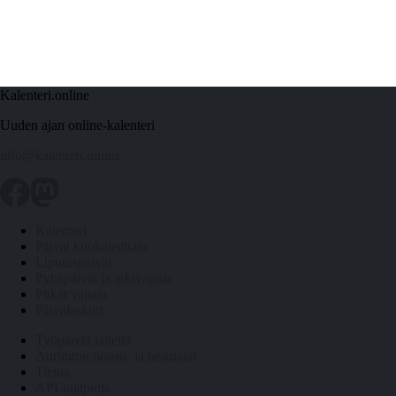
Kalenteri.online
Uuden ajan online-kalenteri
info@kalenteri.online
Kalenteri
Päivät kuukausittain
Liputuspäivät
Pyhäpäivät ja arkivapaat
Pitkät vapaat
Päivälaskuri
Työpäiviä jäljellä
Auringon nousu- ja laskuajat
Tietoa
API-rajapinta