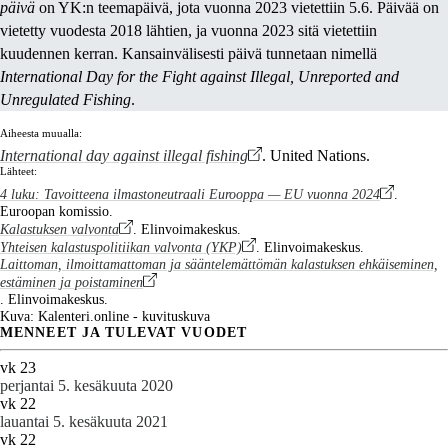
päivä
on YK:n teemapäivä, jota vuonna 2023 vietettiin 5.6. Päivää on
vietetty vuodesta 2018 lähtien, ja vuonna 2023 sitä vietettiin
kuudennen kerran. Kansainvälisesti päivä tunnetaan nimellä
International Day for the Fight against Illegal, Unreported and
Unregulated Fishing
.
Aiheesta muualla:
International day against illegal fishing
. United Nations.
Lähteet:
4 luku: Tavoitteena ilmastoneutraali Eurooppa — EU vuonna 2024
.
Euroopan komissio.
Kalastuksen valvonta
. Elinvoimakeskus.
Yhteisen kalastuspolitiikan valvonta (YKP)
. Elinvoimakeskus.
Laittoman, ilmoittamattoman ja sääntelemättömän kalastuksen ehkäiseminen,
estäminen ja poistaminen
. Elinvoimakeskus.
Kuva: Kalenteri.online - kuvituskuva
MENNEET JA TULEVAT VUODET
vk 23
perjantai 5. kesäkuuta 2020
vk 22
lauantai 5. kesäkuuta 2021
vk 22