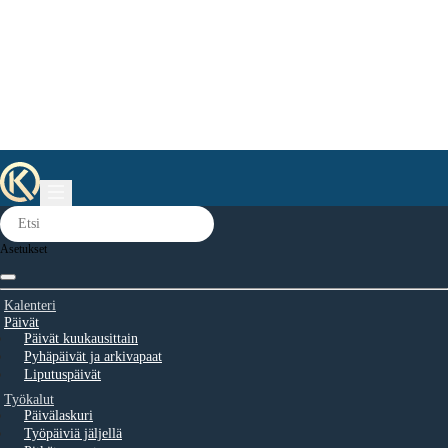
Asetukset
Kalenteri
Päivät
Päivät kuukausittain
Pyhäpäivät ja arkivapaat
Liputuspäivät
Työkalut
Päivälaskuri
Työpäiviä jäljellä