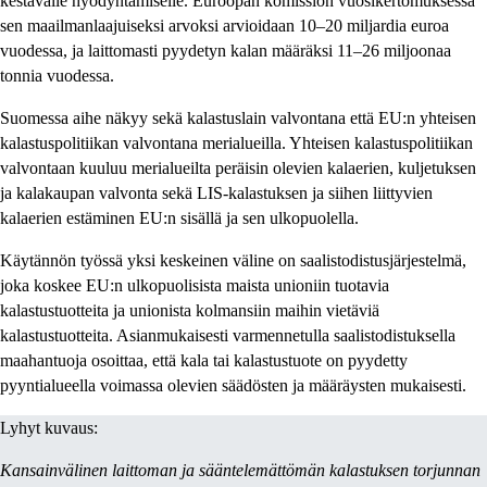
kestävälle hyödyntämiselle. Euroopan komission vuosikertomuksessa
sen maailmanlaajuiseksi arvoksi arvioidaan 10–20 miljardia euroa
vuodessa, ja laittomasti pyydetyn kalan määräksi 11–26 miljoonaa
tonnia vuodessa.
Suomessa aihe näkyy sekä kalastuslain valvontana että EU:n yhteisen
kalastuspolitiikan valvontana merialueilla. Yhteisen kalastuspolitiikan
valvontaan kuuluu merialueilta peräisin olevien kalaerien, kuljetuksen
ja kalakaupan valvonta sekä LIS-kalastuksen ja siihen liittyvien
kalaerien estäminen EU:n sisällä ja sen ulkopuolella.
Käytännön työssä yksi keskeinen väline on saalistodistusjärjestelmä,
joka koskee EU:n ulkopuolisista maista unioniin tuotavia
kalastustuotteita ja unionista kolmansiin maihin vietäviä
kalastustuotteita. Asianmukaisesti varmennetulla saalistodistuksella
maahantuoja osoittaa, että kala tai kalastustuote on pyydetty
pyyntialueella voimassa olevien säädösten ja määräysten mukaisesti.
Lyhyt kuvaus:
Kansainvälinen laittoman ja sääntelemättömän kalastuksen torjunnan