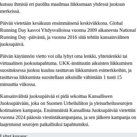
kutsuu ihmisiä eri puolilta maailmaa liikkumaan yhdessä juoksun
merkeissä.
Päivää vietetään kesäkuun ensimmäisenä keskiviikkona. Global
Running Day kasvoi Yhdysvalloissa vuonna 2009 alkaneesta National
Running Day -päivästä, ja vuonna 2016 siitä tehtiin kansainvälinen
juoksupäivä.
Päivän käytännön vietto voi olla lyhyt oma lenkki, yhteislenkki tai
virtuaalinen juoksutapahtuma. UKK-instituutin aikuisten liikkumisen
suosituksessa juoksu kuuluu rasittavan liikkumisen esimerkkeihin, ja
rasittavaa liikkumista suositellaan aikuisille vähintään 1 tunti 15
minuuttia viikossa.
Kansainvälistä juoksupäivää ei pidä sekoittaa Kansalliseen
Juoksupäivään, joka on Suomen Urheiluliiton ja yleisurheiluseurojen
kotimainen kampanja. Ensimmäistä Kansallista Juoksupäivää vietettiin
vuonna 2024 pääosin viestintäkampanjana, ja sen jälkeen kampanja on
laajentunut seurojen paikallisiksi tapahtumiksi.
Lyhyt kuvaus: