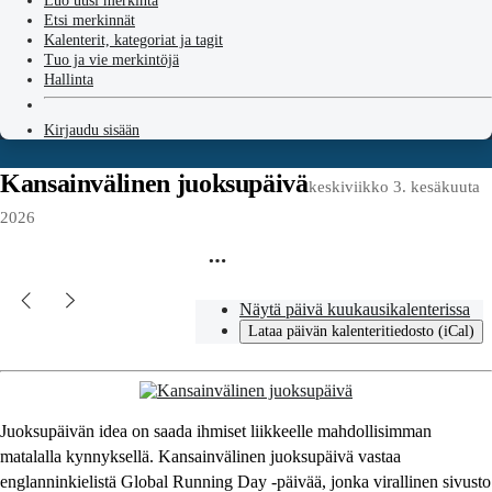
Luo uusi merkintä
Etsi merkinnät
Kalenterit, kategoriat ja tagit
Tuo ja vie merkintöjä
Hallinta
Kirjaudu sisään
Kansainvälinen juoksupäivä
keskiviikko 3. kesäkuuta
2026
Näytä päivä kuukausikalenterissa
Lataa päivän kalenteritiedosto (iCal)
Juoksupäivän idea on saada ihmiset liikkeelle mahdollisimman
matalalla kynnyksellä. Kansainvälinen juoksupäivä vastaa
englanninkielistä Global Running Day -päivää, jonka virallinen sivusto