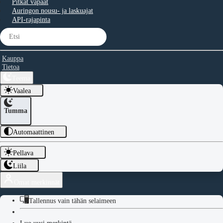
Pitkät vapaat
Auringon nousu- ja laskuajat
API-rajapinta
Kauppa
Tietoa
Teema
Vaalea
Tumma
Automaattinen
Pellava
Liila
Omat merkinnät
Tallennus vain tähän selaimeen