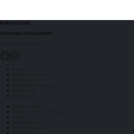
Kalenteri.online
Uuden ajan online-kalenteri
info@kalenteri.online
Kalenteri
Päivät kuukausittain
Liputuspäivät
Pyhäpäivät ja arkivapaat
Pitkät vapaat
Päivälaskuri
Työpäiviä jäljellä
Auringon nousu- ja laskuajat
Tietoa
API-rajapinta
Tietosuojaseloste
Käyttöehdot