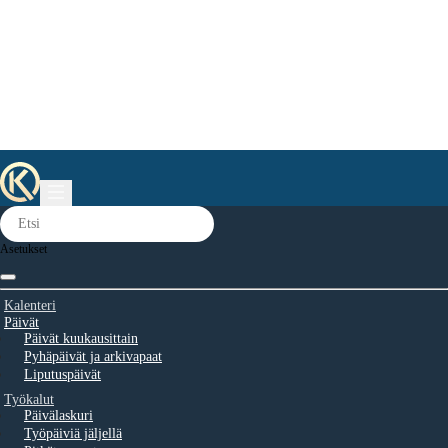
Asetukset
Kalenteri
Päivät
Päivät kuukausittain
Pyhäpäivät ja arkivapaat
Liputuspäivät
Työkalut
Päivälaskuri
Työpäiviä jäljellä