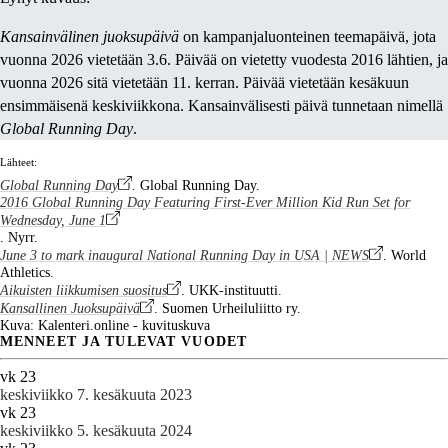
Kansainvälinen juoksupäivä
on kampanjaluonteinen teemapäivä, jota
vuonna 2026 vietetään 3.6. Päivää on vietetty vuodesta 2016 lähtien, ja
vuonna 2026 sitä vietetään 11. kerran. Päivää vietetään kesäkuun
ensimmäisenä keskiviikkona. Kansainvälisesti päivä tunnetaan nimellä
Global Running Day
.
Lähteet:
Global Running Day
. Global Running Day.
2016 Global Running Day Featuring First-Ever Million Kid Run Set for
Wednesday, June 1
. Nyrr.
June 3 to mark inaugural National Running Day in USA | NEWS
. World
Athletics.
Aikuisten liikkumisen suositus
. UKK-instituutti.
Kansallinen Juoksupäivä
. Suomen Urheiluliitto ry.
Kuva: Kalenteri.online - kuvituskuva
MENNEET JA TULEVAT VUODET
vk 23
keskiviikko 7. kesäkuuta 2023
vk 23
keskiviikko 5. kesäkuuta 2024