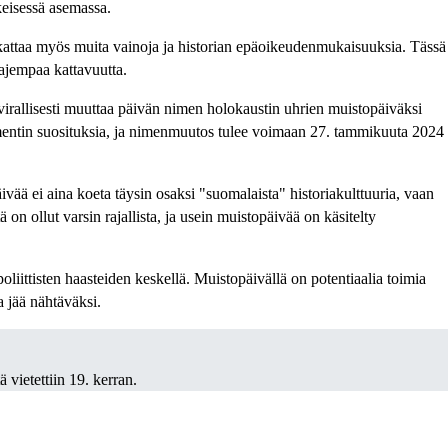
keisessä asemassa.
i kattaa myös muita vainoja ja historian epäoikeudenmukaisuuksia. Tässä
aajempaa kattavuutta.
rallisesti muuttaa päivän nimen holokaustin uhrien muistopäiväksi
amentin suosituksia, ja nimenmuutos tulee voimaan 27. tammikuuta 2024
ää ei aina koeta täysin osaksi "suomalaista" historiakulttuuria, vaan
n ollut varsin rajallista, ja usein muistopäivää on käsitelty
iittisten haasteiden keskellä. Muistopäivällä on potentiaalia toimia
a jää nähtäväksi.
 vietettiin 19. kerran.