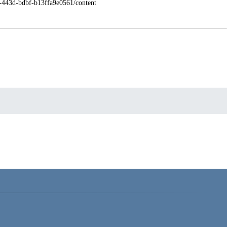
f0b-443d-bdbf-b13ffa9e0561/content