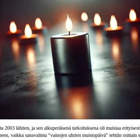
a 2003 lähtien, ja sen alkuperäisenä tarkoituksena oli muistaa erityises
, vaikka sanavalinta "vainojen uhrien muistopäivä" tehtiin osittain siks