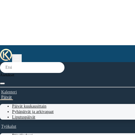
Asetukset
Kalenteri
Päivät
Päivät kuukausittain
Pyhäpäivät ja arkivapaat
Liputuspäivät
Työkalut