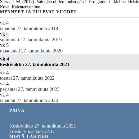
Sorsa, J. M. (2017). Vainojen uhrien muistopäivä. Pro gradu -tutkielma. Helsin
Kuva: Kalenteri.online
MENNEET JA TULEVAT VUODET
vk 4
lauantai 27. tammikuuta 2018
vk 4
sunnuntai 27. tammikuuta 2019
vk 5
maanantai 27. tammikuuta 2020
vk 4
keskiviikko 27. tammikuuta 2021
vk 4
torstai 27. tammikuuta 2022
vk 4
perjantai 27. tammikuuta 2023
vk 4
lauantai 27. tammikuuta 2024
PÄIVÄ
Keskiviikko 27. tammikuuta 2021
Toistui vuosittain 27.1.
MISTÄ LÄHTIEN