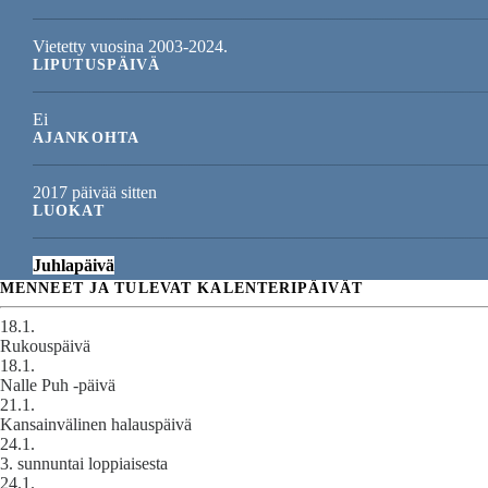
Vietetty vuosina 2003-2024.
LIPUTUSPÄIVÄ
Ei
AJANKOHTA
2017 päivää sitten
LUOKAT
Juhlapäivä
MENNEET JA TULEVAT KALENTERIPÄIVÄT
18.1.
Rukouspäivä
18.1.
Nalle Puh -päivä
21.1.
Kansainvälinen halauspäivä
24.1.
3. sunnuntai loppiaisesta
24.1.