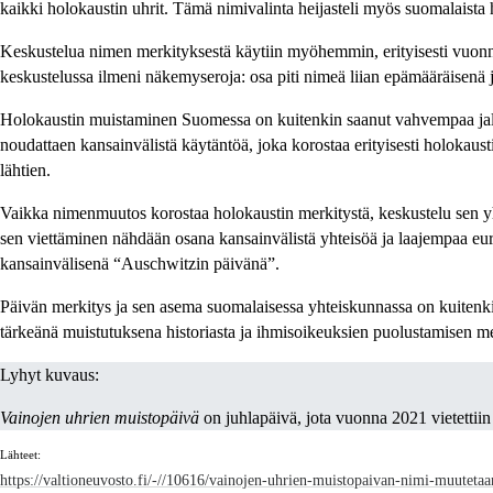
kaikki holokaustin uhrit. Tämä nimivalinta heijasteli myös suomalaista h
Keskustelua nimen merkityksestä käytiin myöhemmin, erityisesti vuonna 
keskustelussa ilmeni näkemyseroja: osa piti nimeä liian epämääräisenä j
Holokaustin muistaminen Suomessa on kuitenkin saanut vahvempaa jala
noudattaen kansainvälistä käytäntöä, joka korostaa erityisesti holoka
lähtien.
Vaikka nimenmuutos korostaa holokaustin merkitystä, keskustelu sen yht
sen viettäminen nähdään osana kansainvälistä yhteisöä ja laajempaa euro
kansainvälisenä “Auschwitzin päivänä”.
Päivän merkitys ja sen asema suomalaisessa yhteiskunnassa on kuitenkin 
tärkeänä muistutuksena historiasta ja ihmisoikeuksien puolustamisen me
Lyhyt kuvaus:
Vainojen uhrien muistopäivä
on juhlapäivä, jota vuonna 2021 vietettiin
Lähteet:
https://valtioneuvosto.fi/-//10616/vainojen-uhrien-muistopaivan-nimi-muuteta