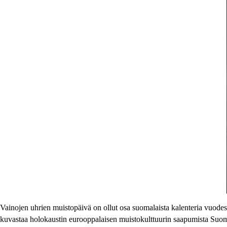
Vainojen uhrien muistopäivä on ollut osa suomalaista kalenteria vuodest
kuvastaa holokaustin eurooppalaisen muistokulttuurin saapumista Suomeen