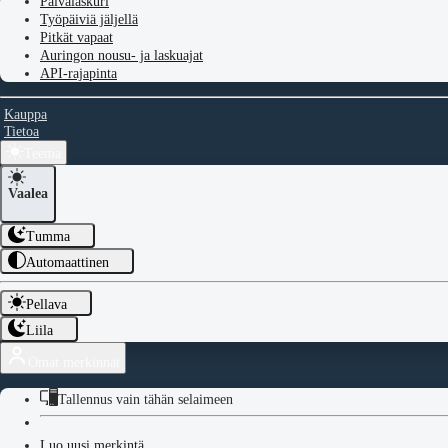
Päivälaskuri
Työpäiviä jäljellä
Pitkät vapaat
Auringon nousu- ja laskuajat
API-rajapinta
Kauppa
Tietoa
Teema
Vaalea
Tumma
Automaattinen
Pellava
Liila
Omat merkinnät
Tallennus vain tähän selaimeen
Luo uusi merkintä