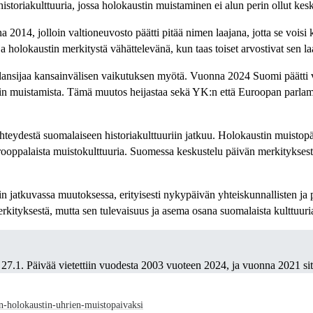
istoriakulttuuria, jossa holokaustin muistaminen ei alun perin ollut kes
2014, jolloin valtioneuvosto päätti pitää nimen laajana, jotta se vois
a holokaustin merkitystä vähättelevänä, kun taas toiset arvostivat sen l
nsijaa kansainvälisen vaikutuksen myötä. Vuonna 2024 Suomi päätti vi
ustin muistamista. Tämä muutos heijastaa sekä YK:n että Euroopan parl
eydestä suomalaiseen historiakulttuuriin jatkuu. Holokaustin muistopäiv
oppalaista muistokulttuuria. Suomessa keskustelu päivän merkityksestä o
jatkuvassa muutoksessa, erityisesti nykypäivän yhteiskunnallisten ja pol
rkityksestä, mutta sen tulevaisuus ja asema osana suomalaista kulttuuri
 27.1. Päivää vietettiin vuodesta 2003 vuoteen 2024, ja vuonna 2021 sitä
an-holokaustin-uhrien-muistopaivaksi