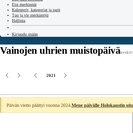
Etsi merkinnät
Kalenterit, kategoriat ja tagit
Tuo ja vie merkintöjä
Hallinta
Kirjaudu sisään
Vainojen uhrien muistopäivä
keskiv
2021
Päivän vietto päättyi vuonna 2024.
Mene päivälle Holokaustin uh