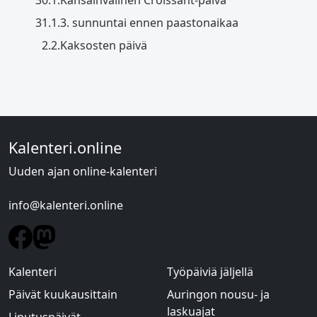
30.1.
Kansainvälinen Croissant-päivä
31.1.
3. sunnuntai ennen paastonaikaa
2.2.
Kaksosten päivä
Kalenteri.online
Uuden ajan online-kalenteri
info@kalenteri.online
Kalenteri
Työpäiviä jäljellä
Päivät kuukausittain
Auringon nousu- ja
laskuajat