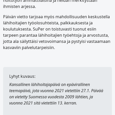
hoitotyön ammattilaisina ja heidän merkitystään
ihmisten arjessa.
Päivän vietto tarjoaa myös mahdollisuuden keskustella
lähihoitajien työolosuhteista, palkkauksesta ja
koulutuksesta. SuPer on toistuvasti tuonut esiin
tarpeen parantaa lähihoitajien työehtoja ja arvostusta,
jotta ala säilyttäisi vetovoimansa ja pystyisi vastaamaan
kasvaviin palvelutarpeisiin.
Lyhyt kuvaus:
Kansallinen lähihoitajapäivä
on epävirallinen
teemapäivä, jota vuonna 2021 vietettiin 27.1. Päivää
on vietetty Suomessa vuodesta 2009 lähtien, ja
vuonna 2021 sitä vietettiin 13. kerran.