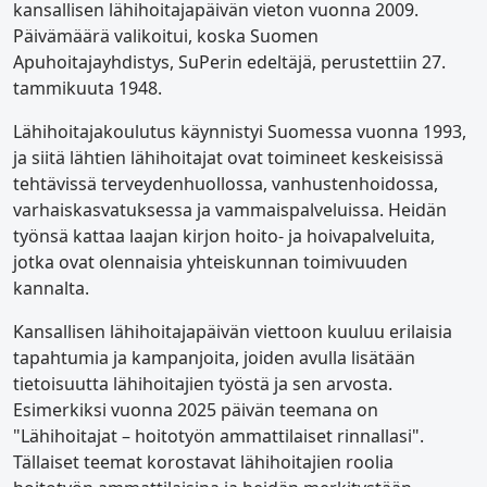
kansallisen lähihoitajapäivän vieton vuonna 2009.
Päivämäärä valikoitui, koska Suomen
Apuhoitajayhdistys, SuPerin edeltäjä, perustettiin 27.
tammikuuta 1948.
Lähihoitajakoulutus käynnistyi Suomessa vuonna 1993,
ja siitä lähtien lähihoitajat ovat toimineet keskeisissä
tehtävissä terveydenhuollossa, vanhustenhoidossa,
varhaiskasvatuksessa ja vammaispalveluissa. Heidän
työnsä kattaa laajan kirjon hoito- ja hoivapalveluita,
jotka ovat olennaisia yhteiskunnan toimivuuden
kannalta.
Kansallisen lähihoitajapäivän viettoon kuuluu erilaisia
tapahtumia ja kampanjoita, joiden avulla lisätään
tietoisuutta lähihoitajien työstä ja sen arvosta.
Esimerkiksi vuonna 2025 päivän teemana on
"Lähihoitajat – hoitotyön ammattilaiset rinnallasi".
Tällaiset teemat korostavat lähihoitajien roolia