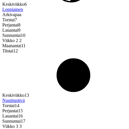
Keskiviikko
6
Loppiainen
Arkivapaa
Torstai
7
Perjantai
8
Lauantai
9
Sunnuntai
10
Viikko 2
2
Maanantai
11
Tiistai
12
Keskiviikko
13
Nuutinpäivä
Torstai
14
Perjantai
15
Lauantai
16
Sunnuntai
17
Viikko 3
3