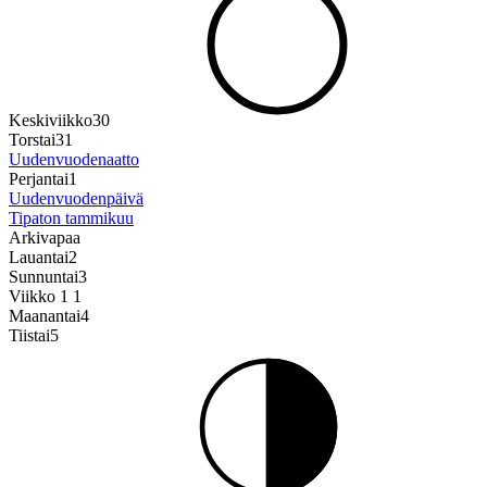
Keskiviikko
30
Torstai
31
Uudenvuodenaatto
Perjantai
1
Uudenvuodenpäivä
Tipaton tammikuu
Arkivapaa
Lauantai
2
Sunnuntai
3
Viikko 1
1
Maanantai
4
Tiistai
5