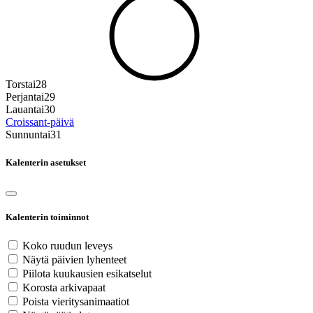
Torstai
28
Perjantai
29
Lauantai
30
Croissant‑päivä
Sunnuntai
31
Kalenterin asetukset
Kalenterin toiminnot
Koko ruudun leveys
Näytä päivien lyhenteet
Piilota kuukausien esikatselut
Korosta arkivapaat
Poista vieritysanimaatiot