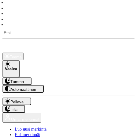
Päivälaskuri
Työpäiviä jäljellä
Pitkät vapaat
Auringon nousu- ja laskuajat
API-rajapinta
Kauppa
Tietoa
Teema
Vaalea
Tumma
Automaattinen
Pellava
Liila
Omat merkinnät
Luo uusi merkintä
Etsi merkinnät