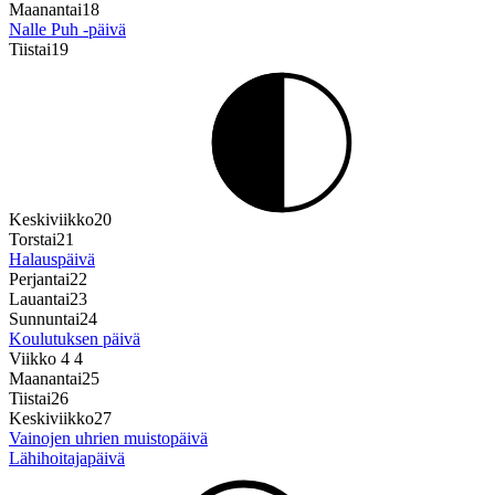
Maanantai
18
Nalle Puh ‑päivä
Tiistai
19
Keskiviikko
20
Torstai
21
Halauspäivä
Perjantai
22
Lauantai
23
Sunnuntai
24
Koulutuksen päivä
Viikko 4
4
Maanantai
25
Tiistai
26
Keskiviikko
27
Vainojen uhrien muistopäivä
Lähihoitajapäivä