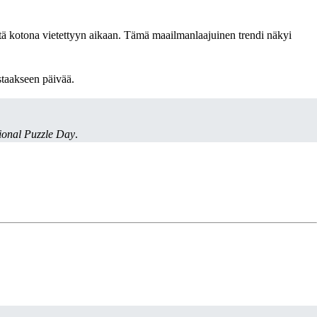
stä kotona vietettyyn aikaan. Tämä maailmanlaajuinen trendi näkyi
staakseen päivää.
tional Puzzle Day
.