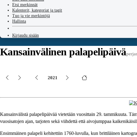
Etsi merkinnät
Kalenterit, kategoriat ja tagit
Tuo ja vie merkintöjä
Hallinta
Kirjaudu sisään
Kansainvälinen palapelipäivä
perja
2021
Kansainvälistä palapelipäivää vietetään vuosittain 29. tammikuuta. Tämä 
vuosisatojen ajan, tarjoten sekä viihdettä että aivojumppaa kaikenikäisil
Ensimmäinen palapeli kehitettiin 1760-luvulla, kun brittiläinen kartograf