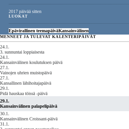
2017 päivää sitten
LUOKAT
Epävirallinen teemapäivä
Kansainvälinen
MENNEET JA TULEVAT KALENTERIPÄIVÄT
24.1.
3. sunnuntai loppiaisesta
24.1.
Kansainvälinen koulutuksen päivä
27.1.
Vainojen uhrien muistopäivä
27.1.
Kansallinen lähihoitajapäivä
29.1.
Pidä hauskaa töissä -päivä
29.1.
Kansainvälinen palapelipäivä
30.1.
Kansainvälinen Croissant-päivä
31.1.