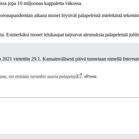
ssa jopa 10 miljoonaa kappaletta viikossa.
i koronapandemian aikana monet löysivät palapeleistä mielekästä tekemi
ta. Esimerkiksi monet lelukaupat tarjoavat alennuksia palapeleistä juhli
 2021 vietettiin 29.1. Kansainvälisesti päivä tunnetaan nimellä
Interna
sa, nyt etsitään varsinkin suuria palapelejä
. ePressi.