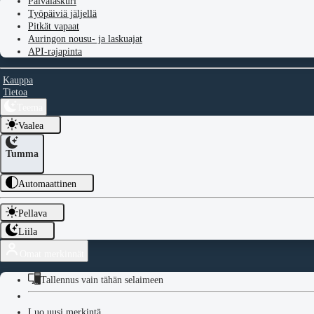
Päivälaskuri
Työpäiviä jäljellä
Pitkät vapaat
Auringon nousu- ja laskuajat
API-rajapinta
Kauppa
Tietoa
Teema
Vaalea
Tumma
Automaattinen
Pellava
Liila
Omat merkinnät
Tallennus vain tähän selaimeen
Luo uusi merkintä