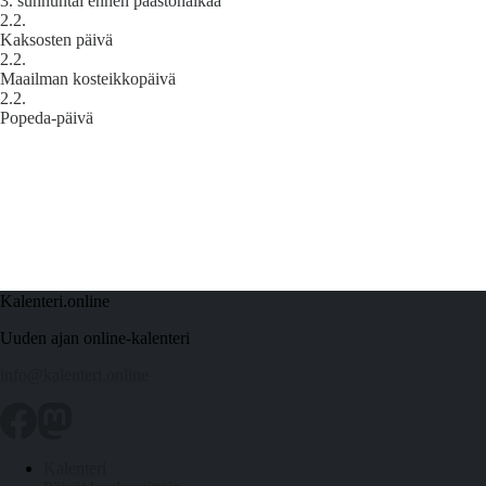
3. sunnuntai ennen paastonaikaa
2.2.
Kaksosten päivä
2.2.
Maailman kosteikkopäivä
2.2.
Popeda‑päivä
Kalenteri.online
Uuden ajan online-kalenteri
info@kalenteri.online
Kalenteri