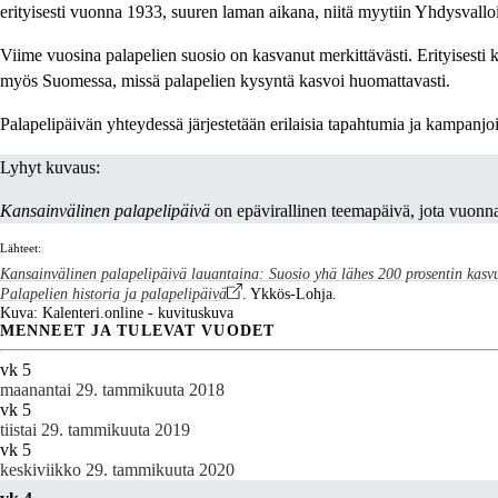
erityisesti vuonna 1933, suuren laman aikana, niitä myytiin Yhdysvalloi
Viime vuosina palapelien suosio on kasvanut merkittävästi. Erityisest
myös Suomessa, missä palapelien kysyntä kasvoi huomattavasti.
Palapelipäivän yhteydessä järjestetään erilaisia tapahtumia ja kampanjoi
Lyhyt kuvaus:
Kansainvälinen palapelipäivä
on epävirallinen teemapäivä, jota vuonna
Lähteet:
Kansainvälinen palapelipäivä lauantaina: Suosio yhä lähes 200 prosentin kasvus
Palapelien historia ja palapelipäivä
. Ykkös-Lohja.
Kuva: Kalenteri.online - kuvituskuva
MENNEET JA TULEVAT VUODET
vk 5
maanantai 29. tammikuuta 2018
vk 5
tiistai 29. tammikuuta 2019
vk 5
keskiviikko 29. tammikuuta 2020