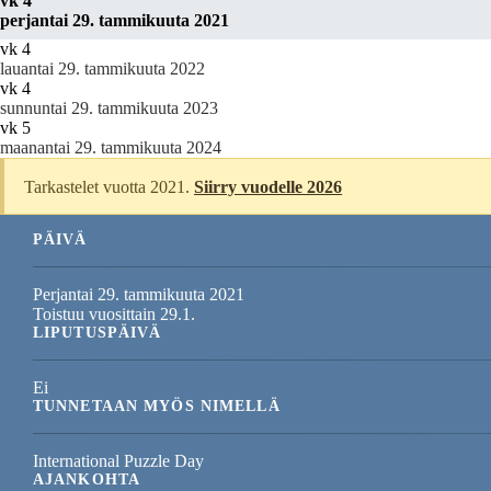
vk 4
perjantai 29. tammikuuta 2021
vk 4
lauantai 29. tammikuuta 2022
vk 4
sunnuntai 29. tammikuuta 2023
vk 5
maanantai 29. tammikuuta 2024
Tarkastelet vuotta 2021.
Siirry vuodelle 2026
PÄIVÄ
Perjantai 29. tammikuuta 2021
Toistuu vuosittain 29.1.
LIPUTUSPÄIVÄ
Ei
TUNNETAAN MYÖS NIMELLÄ
International Puzzle Day
AJANKOHTA