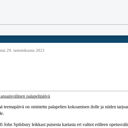
ntai 29. tammikuuta 2021
teemapäivä on omistettu palapelien kokoamisen ilolle ja niiden tarjoamill
le.
i John Spilsbury leikkasi puisesta kartasta eri valtiot erilleen opetusvä