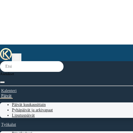
Asetukset
Kalenteri
Päivät
Päivät kuukausittain
Pyhäpäivät ja arkivapaat
Liputuspäivät
Työkalut