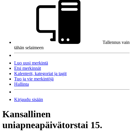
Tallennus vain
tähän selaimeen
Luo uusi merkintä
Etsi merkinnät
Kalenterit, kategoriat ja tagit
Tuo ja vie merkintöjä
Hallinta
Kirjaudu sisään
Kansallinen
uniapneapäivä
torstai 15.