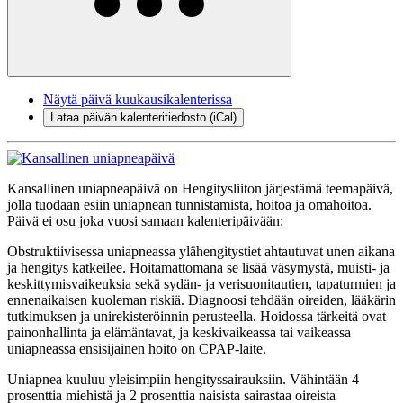
Näytä päivä kuukausikalenterissa
Lataa päivän kalenteritiedosto (iCal)
Kansallinen uniapneapäivä on Hengitysliiton järjestämä teemapäivä,
jolla tuodaan esiin uniapnean tunnistamista, hoitoa ja omahoitoa.
Päivä ei osu joka vuosi samaan kalenteripäivään:
Obstruktiivisessa uniapneassa ylähengitystiet ahtautuvat unen aikana
ja hengitys katkeilee. Hoitamattomana se lisää väsymystä, muisti- ja
keskittymisvaikeuksia sekä sydän- ja verisuonitautien, tapaturmien ja
ennenaikaisen kuoleman riskiä. Diagnoosi tehdään oireiden, lääkärin
tutkimuksen ja unirekisteröinnin perusteella. Hoidossa tärkeitä ovat
painonhallinta ja elämäntavat, ja keskivaikeassa tai vaikeassa
uniapneassa ensisijainen hoito on CPAP-laite.
Uniapnea kuuluu yleisimpiin hengityssairauksiin. Vähintään 4
prosenttia miehistä ja 2 prosenttia naisista sairastaa oireista