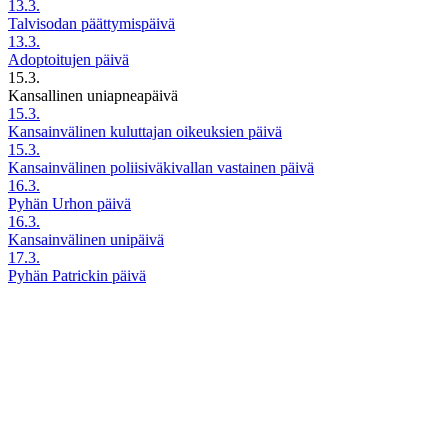
13.3.
Talvisodan päättymispäivä
13.3.
Adoptoitujen päivä
15.3.
Kansallinen uniapneapäivä
15.3.
Kansainvälinen kuluttajan oikeuksien päivä
15.3.
Kansainvälinen poliisiväkivallan vastainen päivä
16.3.
Pyhän Urhon päivä
16.3.
Kansainvälinen unipäivä
17.3.
Pyhän Patrickin päivä