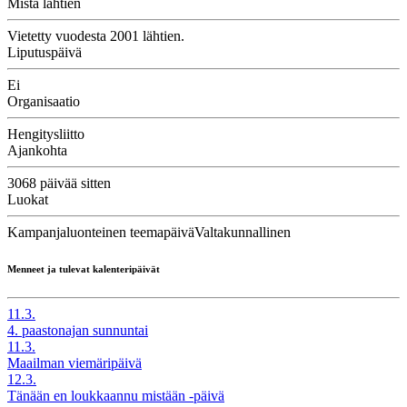
Mistä lähtien
Vietetty vuodesta 2001 lähtien.
Liputuspäivä
Ei
Organisaatio
Hengitysliitto
Ajankohta
3068 päivää sitten
Luokat
Kampanjaluonteinen teemapäivä
Valtakunnallinen
Menneet ja tulevat kalenteripäivät
11.3.
4. paastonajan sunnuntai
11.3.
Maailman viemäripäivä
12.3.
Tänään en loukkaannu mistään -päivä