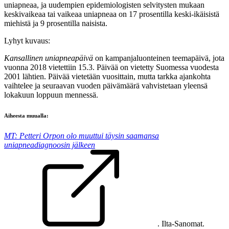
uniapneaa, ja uudempien epidemiologisten selvitysten mukaan
keskivaikeaa tai vaikeaa uniapneaa on 17 prosentilla keski-ikäisistä
miehistä ja 9 prosentilla naisista.
Lyhyt kuvaus:
Kansallinen uniapneapäivä
on kampanjaluonteinen teemapäivä, jota
vuonna 2018 vietettiin 15.3. Päivää on vietetty Suomessa vuodesta
2001 lähtien. Päivää vietetään vuosittain, mutta tarkka ajankohta
vaihtelee ja seuraavan vuoden päivämäärä vahvistetaan yleensä
lokakuun loppuun mennessä.
Aiheesta muualla:
MT: Petteri Orpon olo muuttui täysin saamansa
uniapneadiagnoosin jälkeen
. Ilta-Sanomat.