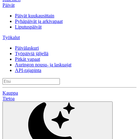
Päivät
Päivät kuukausittain
Pyhäpäivät ja arkivapaat
Liputuspäivät
Työkalut
Päivälaskuri
Työpäiviä jäljellä
Pitkät vapaat
Auringon nousu- ja laskuajat
API-rajapinta
Kauppa
Tietoa