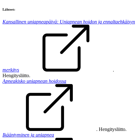
Lähteet:
Kansallinen uniapneapäivä: Uniapnean hoidon ja ennaltaehkäisyn
merkitys
.
Hengitysliitto.
Apneakisko uniapnean hoidossa
. Hengitysliitto.
Ikääntyminen ja uniapnea