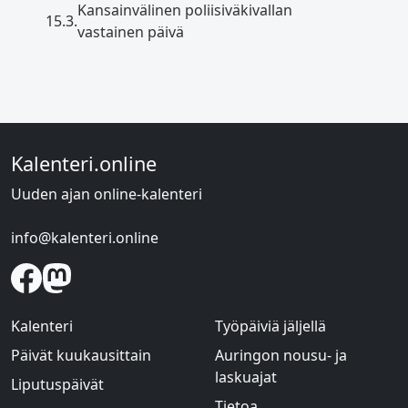
Kansainvälinen poliisiväkivallan
15.3.
vastainen päivä
Kalenteri.online
Uuden ajan online-kalenteri
info@kalenteri.online
Kalenteri
Työpäiviä jäljellä
Päivät kuukausittain
Auringon nousu- ja
laskuajat
Liputuspäivät
Tietoa